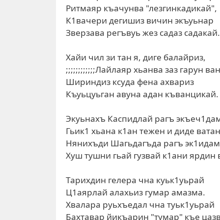
Ритмаяр къачунва "лезгинкадикай",
К1вачери дегишиз вичин экъуьнар
Зверзава регъвуь жез садаз садакай.
Хайи чил зи тан я, диге балайриз,
;;;;;;;;;;;;Лайлаяр хьанва заз гарун в
Шириндиз ксуда фена ахвариз
Къуьцуьган авуна адан къванцикай.
Экуьнахъ Каспидлай рагъ экъеч1да
Гьик1 хьана к1ан тежен и диде ватан
Нянихъди Шагьдагъда рагъ эк1идам
Хуш тушни гьай гузвай к1ани ярдин 
Тарихдин гелера чна куьк1уьрай
Ц1аярлай алахьиз гумар амазма.
Хвалара руьхъедал чна туьк1уьрай
Бахтавар йикъарин "тумар" къе цазв