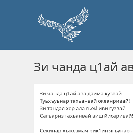
Перейти к основному содержанию
Зи чанда ц1ай а
Зи чанда ц1ай ава даима кузвай
Туьхъуьнар тахьанвай океанривай!
Зи тандал хер ала гьей иви гузвай
Сагъариз тахьанвай виш йисаривай
Секинар хъжезмач рик1ин ягъунар -