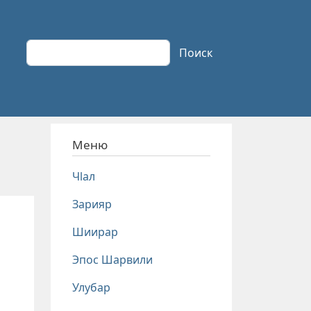
Поиск
Поиск
Меню
Чlал
Зарияр
Шиирар
Эпос Шарвили
Улубар