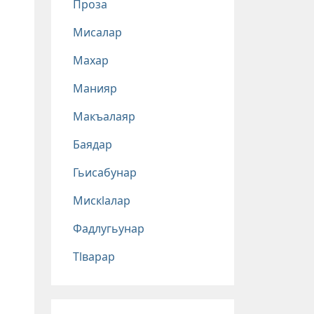
Проза
Мисалар
Махар
Манияр
Макъалаяр
Баядар
Гьисабунар
Мискlалар
Фадлугьунар
Тlварар