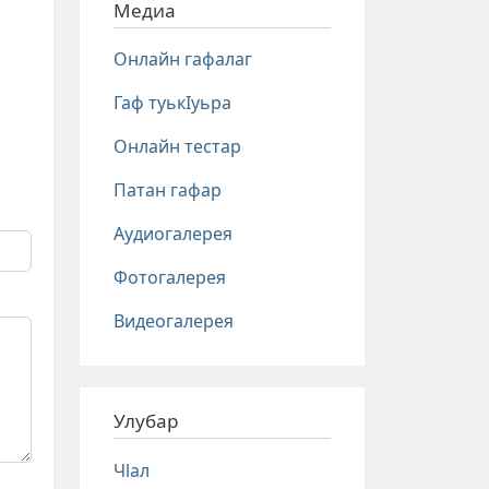
Медиа
Онлайн гафалаг
Гаф туькIуьра
Онлайн тестар
Патан гафар
Аудиогалерея
Фотогалерея
Видеогалерея
Улубар
Чlал