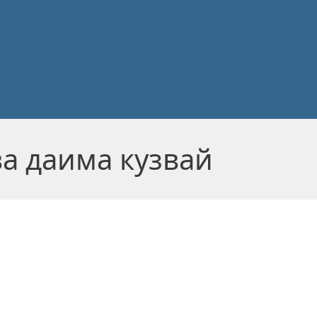
ва даима кузвай
!