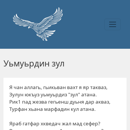
Перейти к основному содержанию
Уьмуьрдин зул
Я чан аллагь, гьикьван вахт я яр такваз,
Зулун юкъуз уьмуьрдиз "зул" атана.
Рик1 пад жезва гегьенш дуьня дар акваз,
Турфан хьана марфадин кул атана.
Яраб гатфар хкведач жал мад сефер?