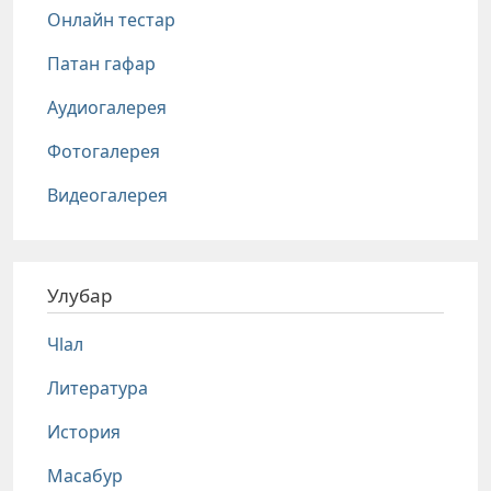
Онлайн тестар
Патан гафар
Аудиогалерея
Фотогалерея
Видеогалерея
Улубар
Чlал
Литература
История
Масабур