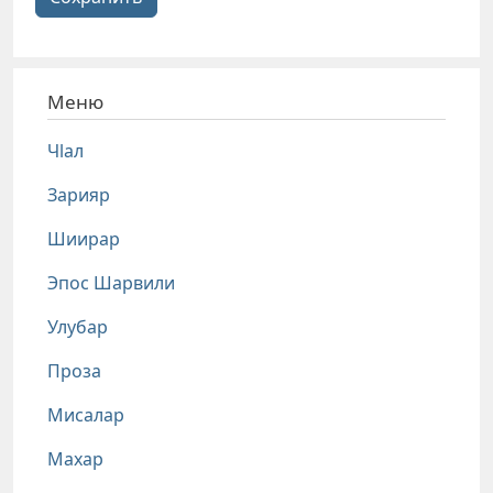
Меню
Чlал
Зарияр
Шиирар
Эпос Шарвили
Улубар
Проза
Мисалар
Махар