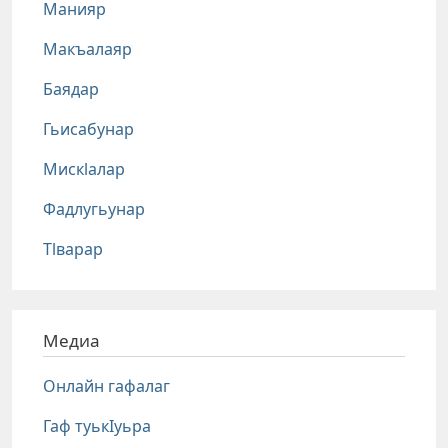
Манияр
Макъалаяр
Баядар
Гьисабунар
Мискlалар
Фадлугьунар
Тlварар
Медиа
Онлайн гафалаг
Гаф туькIуьра