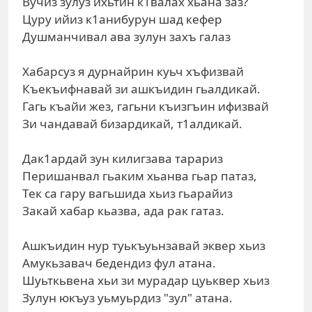
Вучиз зулуз ихьтин к1валах хьана заз?
Цуру ийиз к1анибурун шад кефер
Душманчивал ава зулун захъ галаз
Хабарсуз я дурнайрин куьч хъфизвай
Къекъифнавай зи ашкъидин гьалдикай.
Гагь къайи жез, гагьни къизгъин ифизвай
Зи чандавай бизардикай, т1алдикай.
Дак1ардай зун килигзава тарариз
Перишанвал гьаким хьанва гьар патаз,
Тек са гару вагьшида хьиз гьарайиз
Закай хабар кьазва, ада рак гатаз.
Ашкъидин нур туькъуьнзавай эквер хьиз
Амукьзавач бедендиз фул атана.
Шуьткьвена хьи зи мурадар цуьквер хьиз
Зулун юкъуз уьмуьрдиз "зул" атана.