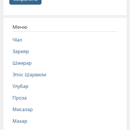
Меню
Чlал
Зарияр
Шиирар
Эпос Шарвили
Улубар
Проза
Мисалар
Махар