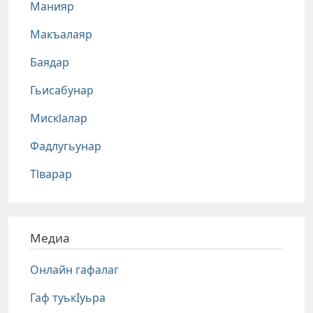
Манияр
Макъалаяр
Баядар
Гьисабунар
Мискlалар
Фадлугьунар
Тlварар
Медиа
Онлайн гафалаг
Гаф туькIуьра