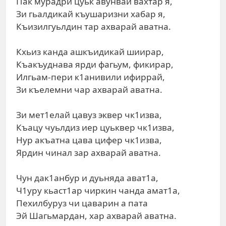
Пак мурадри цуьк авунвай вахтар я,
Зи гьалдикай къушаризни хабар я,
Къизилгуьлдин тар ахварай аватна.
Кхьиз канда ашкъидикай шиирар,
Къакъуднава ярди фагьум, фикирар,
Илгьам-пери к1анивили ифиррай,
Зи къелемни чар ахварай аватна.
Зи мет1елай цавуз эквер чк1изва,
Къацу чуьлдиз иер цуьквер чк1изва,
Нур акъатна цава цифер чк1изва,
Ярдин чинал зар ахварай аватна.
Чун дак1анбур и дуьняда ават1а,
Ч1уру кьаст1ар чиркин чанда амат1а,
Пехилбуруз чи цаварин а пата
Эй Шагьмардан, хар ахварай аватна.