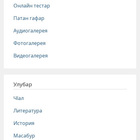
Онлайн тестар
Патан гафар
Аудиогалерея
Фотогалерея
Видеогалерея
Улубар
Чlал
Литература
История
Масабур