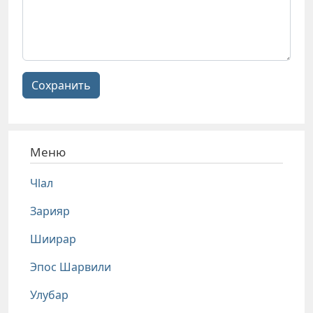
Сохранить
Меню
Чlал
Зарияр
Шиирар
Эпос Шарвили
Улубар