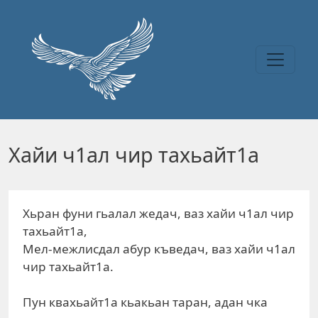
Перейти к основному содержанию
Хайи ч1ал чир тахьайт1а
Хьран фуни гьалал жедач, ваз хайи ч1ал чир
тахьайт1а,
Мел-межлисдал абур къведач, ваз хайи ч1ал
чир тахьайт1а.
Пун квахьайт1а кьакьан таран, адан чка