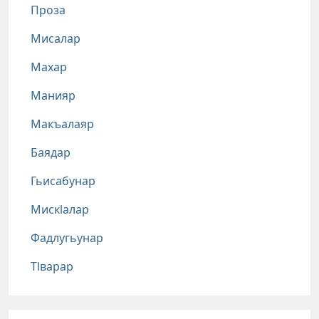
Проза
Мисалар
Махар
Манияр
Макъалаяр
Баядар
Гьисабунар
Мискlалар
Фадлугьунар
Тlварар