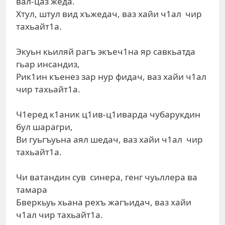
вал-цаз жеда.
Хтул, штул вид хъжедач, ваз хайи ч1ал чир
тахьайт1а.
Экуьн кьиляй рагъ экъеч1на яр савкьатда
гьар инсандиз,
Рик1ин къенез зар нур фидач, ваз хайи ч1ал
чир тахьайт1а.
Ч1еред к1аник ц1ив-ц1иварда чубарукдин
бул шарагри,
Ви гуьгъуьна аял шедач, ваз хайи ч1ал чир
тахьайт1а.
Чи ватандин сув синера, генг чуьллера ва
тамара
Бверкьуь хьана рехъ жагъидач, ваз хайи
ч1ал чир тахьайт1а.