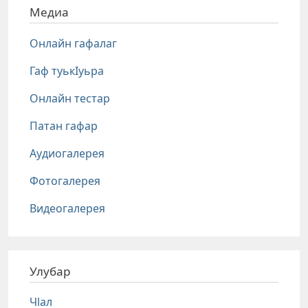
Медиа
Онлайн гафалаг
Гаф туькIуьра
Онлайн тестар
Патан гафар
Аудиогалерея
Фотогалерея
Видеогалерея
Улубар
Чlал