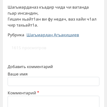
Шагьмарданаз къадир чида чи ватанда
гьар инсандин,
Гишин хьайт1ан ви фу недач, ваз хайи ч1ал
чир тахьайт1а.
Рубрика
Шагьмардан Агъакишиев
1615 просмотров
Добавить комментарий
Ваше имя
Комментарий