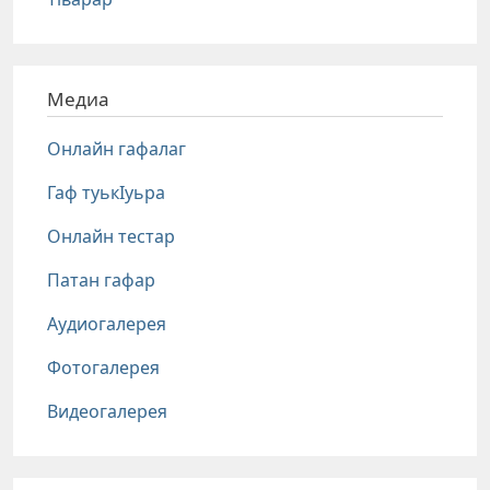
Медиа
Онлайн гафалаг
Гаф туькIуьра
Онлайн тестар
Патан гафар
Аудиогалерея
Фотогалерея
Видеогалерея