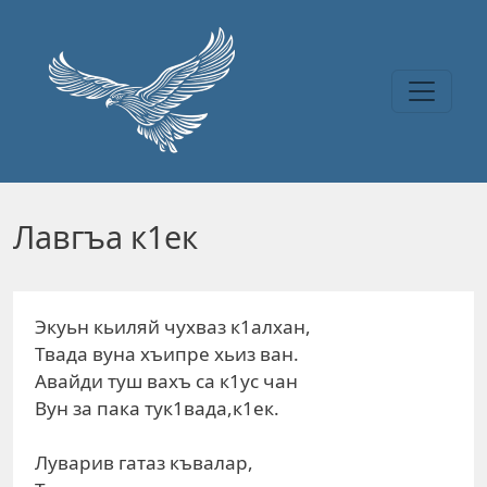
Перейти к основному содержанию
Лавгъа к1ек
Экуьн кьиляй чухваз к1алхан,
Твада вуна хъипре хьиз ван.
Авайди туш вахъ са к1ус чан
Вун за пака тук1вада,к1ек.
Луварив гатаз къвалар,