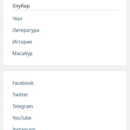
Улубар
Чlал
Литература
История
Масабур
Соц сети
Facebook
Twitter
Telegram
YouTube
Instagram