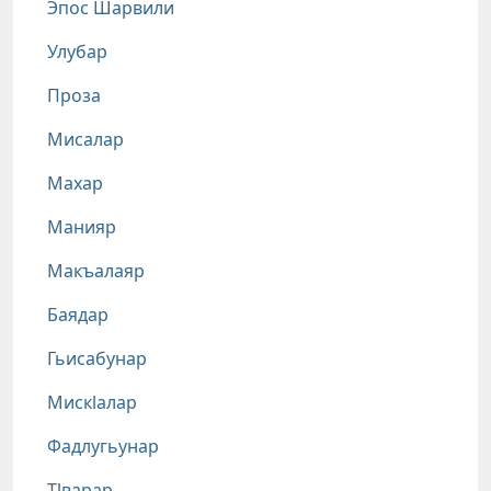
Эпос Шарвили
Улубар
Проза
Мисалар
Махар
Манияр
Макъалаяр
Баядар
Гьисабунар
Мискlалар
Фадлугьунар
Тlварар