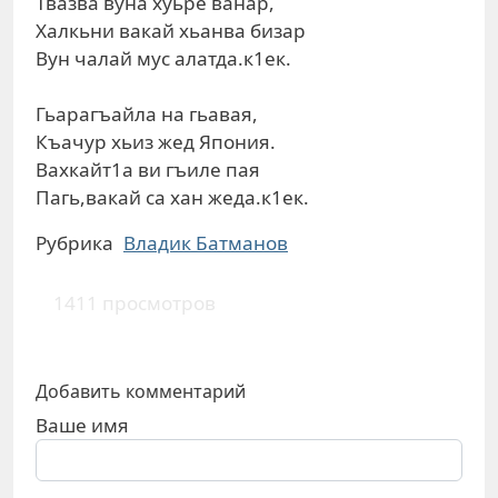
Твазва вуна хуьре ванар,
Халкьни вакай хьанва бизар
Вун чалай мус алатда.к1ек.
Гьарагъайла на гьавая,
Къачур хьиз жед Япония.
Вахкайт1а ви гъиле пая
Пагь,вакай са хан жеда.к1ек.
Рубрика
Влaдик Батманов
1411 просмотров
Добавить комментарий
Ваше имя