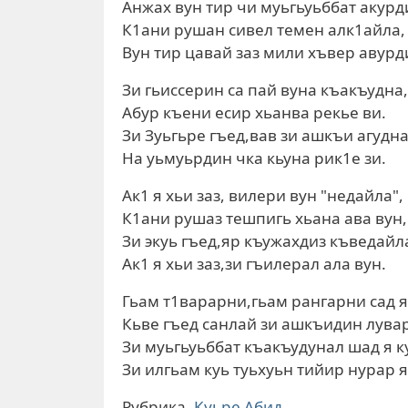
Анжах вун тир чи муьгьуьббат акурд
К1ани рушан сивел темен алк1айла,
Вун тир цавай заз мили хъвер авурд
Зи гьиссерин са пай вуна къакъудна,
Абур къени есир хьанва рекье ви.
Зи Зуьгьре гъед,вав зи ашкъи агудна
На уьмуьрдин чка кьуна рик1е зи.
Ак1 я хьи заз, вилери вун "недайла",
К1ани рушаз тешпигь хьана ава вун,
Зи экуь гъед,яр къужахдиз къведайл
Ак1 я хьи заз,зи гъилерал ала вун.
Гьам т1варарни,гьам рангарни сад я
Кьве гъед санлай зи ашкъидин лувар
Зи муьгьуьббат къакъудунал шад я к
Зи илгьам куь туьхуьн тийир нурар я
Рубрика
Куьре Абид