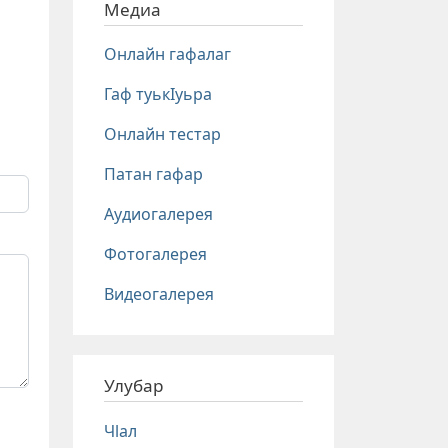
Медиа
Онлайн гафалаг
Гаф туькIуьра
Онлайн тестар
Патан гафар
Аудиогалерея
Фотогалерея
Видеогалерея
Улубар
Чlал