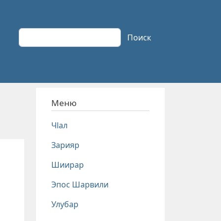
Поиск
Поиск
Меню
Чlал
Зарияр
Шиирар
Эпос Шарвили
Улубар