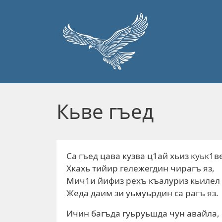
Перейти к основному содержанию
Кьве гъед
Са гъед цава кузва ц1ай хьиз куьк1в
Хкахь тийир гележегдин чирагъ яз,
Мич1и йифиз рехъ къалуриз кьилел 
Жеда даим зи уьмуьрдин са рагъ яз.
Ичин багъда гуьруьшда чун авайла,