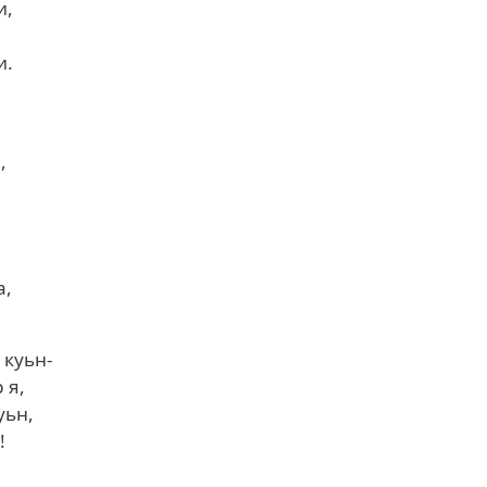
и,
и.
,
а,
 куьн-
 я,
уьн,
!