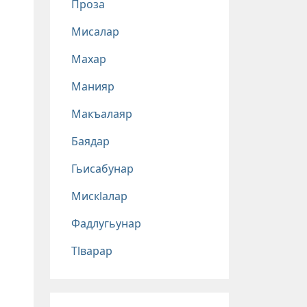
Проза
Мисалар
Махар
Манияр
Макъалаяр
Баядар
Гьисабунар
Мискlалар
Фадлугьунар
Тlварар