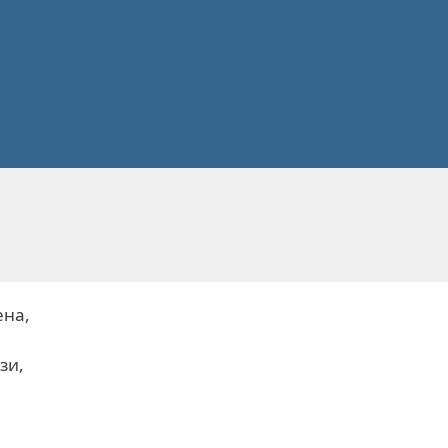
ена,
зи,