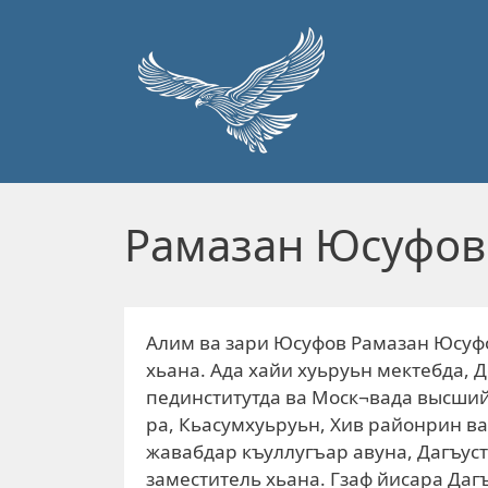
Перейти к основному содержанию
Рамазан Юсуфов
Алим ва зари Юсуфов Рамазан Юсуфо
хьана. Ада хайи хуьруьн мектебда,
пединститутда ва Моск¬вада высший
ра, Кьасумхуьруьн, Хив районрин в
жавабдар къуллугъар авуна, Дагъу
заместитель хьана. Гзаф йисара Д