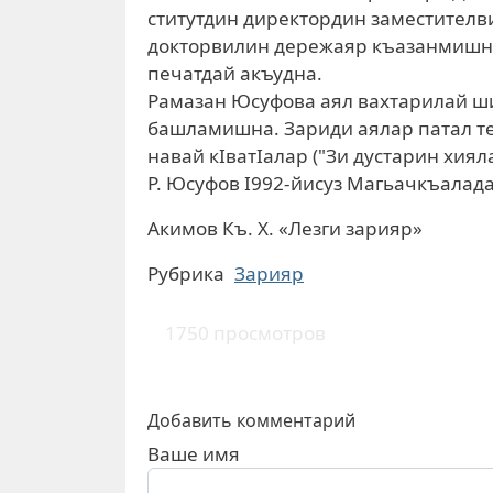
ститутдин директордин заместителв
докторвилин дережаяр къазанмишна
печатдай акъудна.
Рамазан Юсуфова аял вахтарилай ши
башламишна. Зариди аялар патал т
навай кIватIалар ("Зи дустарин хия
Р. Юсуфов I992-йисуз Магьачкъалад
Акимов Къ. Х. «Лезги зарияр»
Рубрика
Зарияр
1750 просмотров
Добавить комментарий
Ваше имя