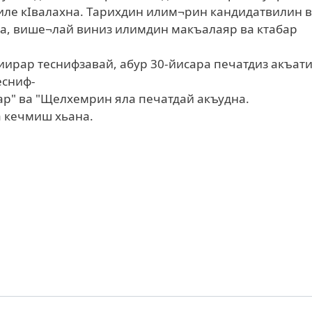
иле кIвалахна. Тарихдин илим¬рин кандидатвилин 
, више¬лай виниз илимдин макъалаяр ва ктабар
ирар теснифзавай, абур 30-йисара печатдиз акъати
есниф-
лар" ва "Щелхемрин яла печатдай акъудна.
а кечмиш хьана.