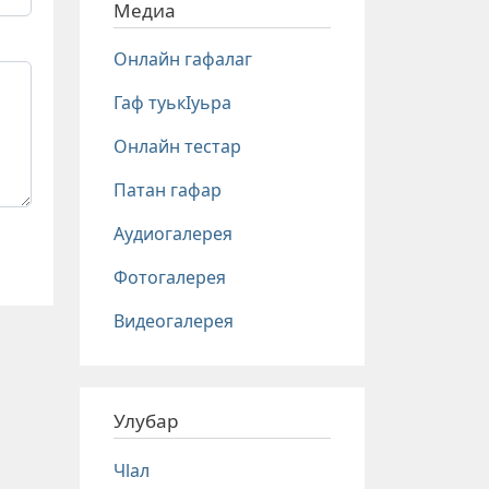
Медиа
Онлайн гафалаг
Гаф туькIуьра
Онлайн тестар
Патан гафар
Аудиогалерея
Фотогалерея
Видеогалерея
Улубар
Чlал