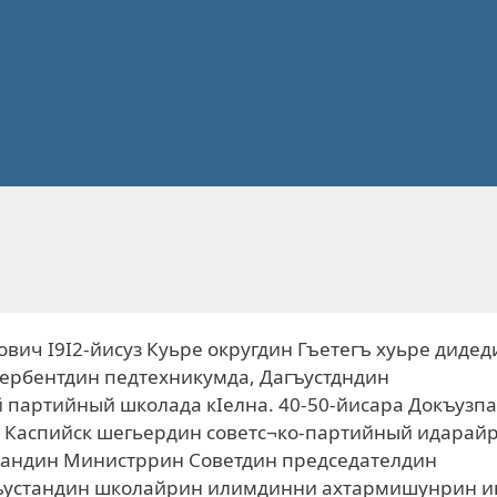
вич I9I2-йисуз Куьре округдин Гъетегъ хуьре дидед
 Дербентдин педтехникумда, Дагъустдндин
 партийный школада кIелна. 40-50-йисара Докъузпа
а Каспийск шегьердин советс¬ко-партийный идарай
стандин Министррин Советдин председателдин
агъустандин школайрин илимдинни ахтармишунрин и