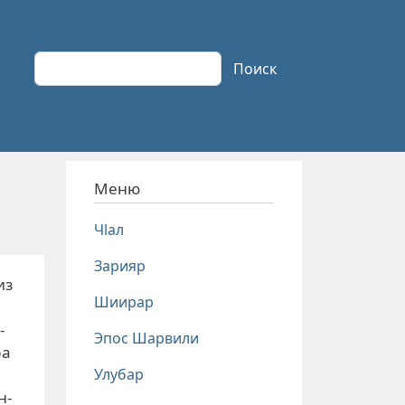
Поиск
Поиск
Меню
Чlал
Зарияр
из
Шиирар
-
Эпос Шарвили
ра
Улубар
н-