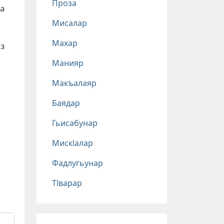
Проза
ва
Мисалар
Махар
з
Манияр
Макъалаяр
Баядар
Гьисабунар
Мискlалар
Фадлугьунар
Тlварар