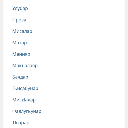
Улубар
Проза
Мисалар
Махар
Манияр
Макъалаяр
Баядар
Гьисабунар
Мискlалар
Фадлугьунар
Тlварар