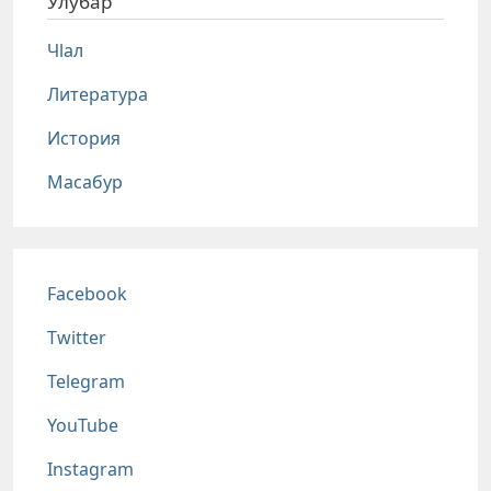
Улубар
Чlал
Литература
История
Масабур
Соц сети
Facebook
Twitter
Telegram
YouTube
Instagram