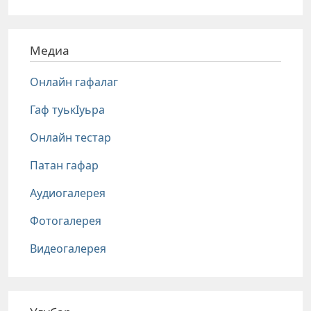
Медиа
Онлайн гафалаг
Гаф туькIуьра
Онлайн тестар
Патан гафар
Аудиогалерея
Фотогалерея
Видеогалерея