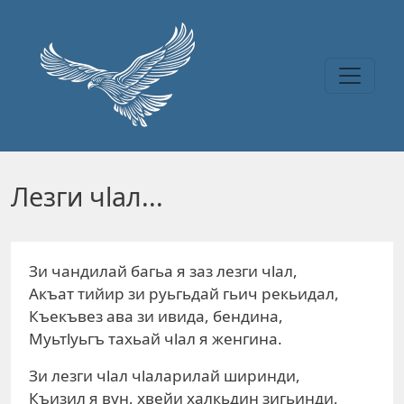
Перейти к основному содержанию
Лезги чlал...
Зи чандилай багьа я заз лезги чlал,
Акъат тийир зи руьгьдай гьич рекьидал,
Къекъвез ава зи ивида, бендина,
Муьтlуьгъ тахьай чlал я женгина.
Зи лезги чlал чlаларилай ширинди,
Къизил я вун, хвейи халкьдин зигьинди,