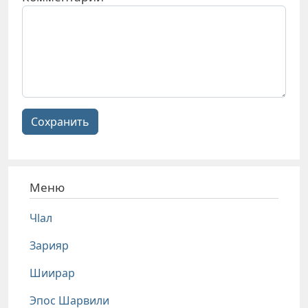
Сохранить
Меню
Чlал
Зарияр
Шиирар
Эпос Шарвили