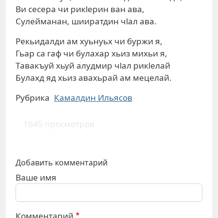
Ви сесера чи рикlерин ван ава,
Сулейманан, шииратдин чlал ава.
Рекьидалди ам хуьнуьх чи буржи я,
Гьар са гаф чи булахар хьиз михьи я,
Тавакъуй хьуй алудмир чlал рикlелай
Булахд яд хьиз авахьрай ам мецелай.
Рубрика
Камалдин Ильясов
1645 просмотров
Добавить комментарий
Ваше имя
Комментарий