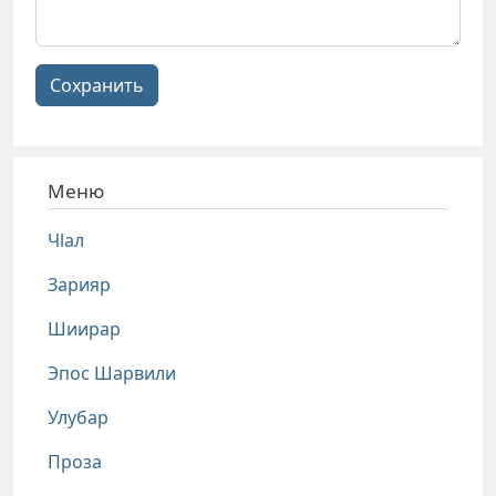
Сохранить
Меню
Чlал
Зарияр
Шиирар
Эпос Шарвили
Улубар
Проза