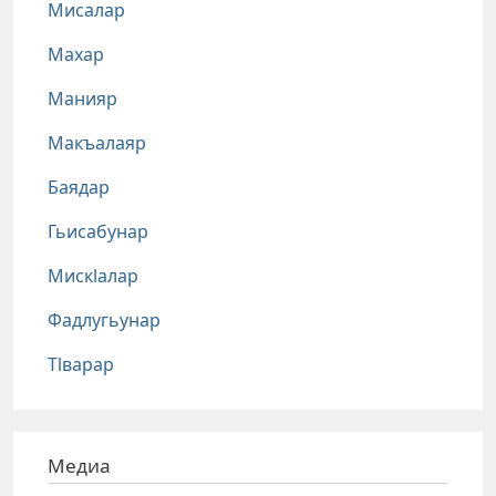
Мисалар
Махар
Манияр
Макъалаяр
Баядар
Гьисабунар
Мискlалар
Фадлугьунар
Тlварар
Медиа