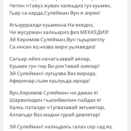
Четин ч1авуз жуван халкьдиз гуз куьмек,
Гьар са карда,Сулейман Вун я зирек!
Агъзурралди куьмекна На екедиз,
Чи мусурман халкьариз физ МЕККЕДИЗ!
Эй Керимов Сулейман,Вун гьуьрметлу
Са инсан яз,чизва вири уьлкведиз!
Сагъар ийиз начагъзавай аялар,
Куьмек гун тир Ви рик1евай хиялар!
Эй Сулейман!-лугьузва Ваз вирида,
Аферинар,гьам куьлуьда,ирида!
Вун,Керимов Сулейман-чи дамах я!
Шарвилидин гъалибвилин пайдах я!
Халкь паталди ч1угвазавай зегьметар,
Аллагьди Ваз мадни гурай девлетар!
Эй Сулейман!-халкьдихъ галаз сир сад яз,