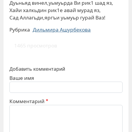
Дуьньяд винел,уьмуьрда Ви рик1 шад яз,
Хайи халкьдин рик1е авай мурад яз,
Сад Аллагьди,яргъи уьмуьр гурай Ваз!
Рубрика
Дильмира Ашурбекова
1465 просмотров
Добавить комментарий
Ваше имя
Комментарий