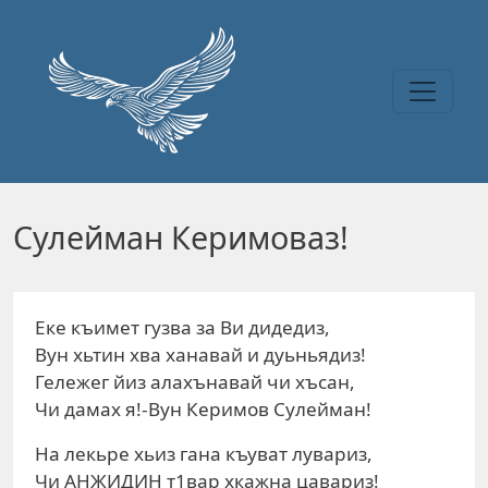
Перейти к основному содержанию
Сулейман Керимоваз!
Еке къимет гузва за Ви дидедиз,
Вун хьтин хва ханавай и дуьньядиз!
Гележег йиз алахънавай чи хъсан,
Чи дамах я!-Вун Керимов Сулейман!
На лекьре хьиз гана къуват лувариз,
Чи АНЖИДИН т1вар хкажна цавариз!