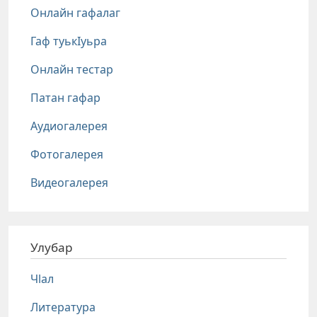
Онлайн гафалаг
Гаф туькIуьра
Онлайн тестар
Патан гафар
Аудиогалерея
Фотогалерея
Видеогалерея
Улубар
Чlал
Литература