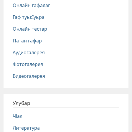
Онлайн гафалаг
Гаф туькIуьра
Онлайн тестар
Патан гафар
Аудиогалерея
Фотогалерея
Видеогалерея
Улубар
Чlал
Литература