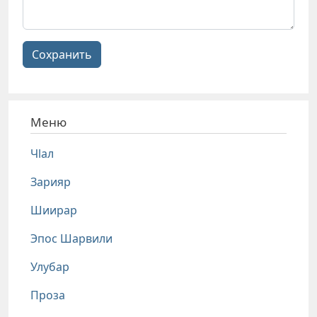
Сохранить
Меню
Чlал
Зарияр
Шиирар
Эпос Шарвили
Улубар
Проза