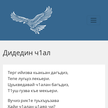
Перейти к основному содержанию
Дидедин ч1ал
Терг ийизва кьакьан дагъдиз,
Тепе лугьуз лекьери.
Цуькведавай ч1алан багъдиз,
Т1уш гузва къе мекьери.
Вучиз рик1е туьхъуьзава
Хайи ч1алан ц1аяр чи?