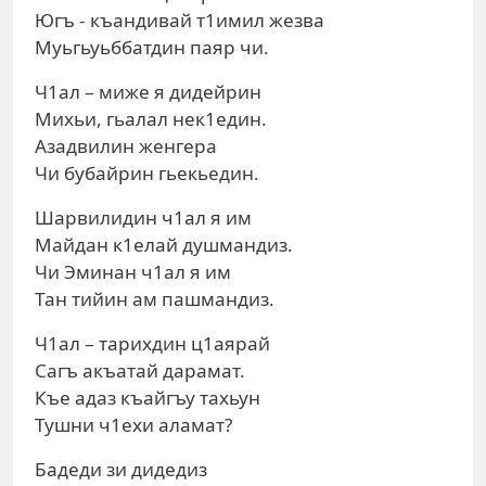
Югъ - къандивай т1имил жезва
Муьгьуьббатдин паяр чи.
Ч1ал – миже я дидейрин
Михьи, гьалал нек1един.
Азадвилин женгера
Чи бубайрин гьекьедин.
Шарвилидин ч1ал я им
Майдан к1елай душмандиз.
Чи Эминан ч1ал я им
Тан тийин ам пашмандиз.
Ч1ал – тарихдин ц1аярай
Сагъ акъатай дарамат.
Къе адаз къайгъу тахьун
Тушни ч1ехи аламат?
Бадеди зи дидедиз