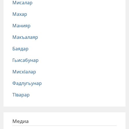
Мисалар
Махар
Манияр
Макъалаяр
Баядар
Гьисабунар
Мискlалар
Фадлугьунар
Тlварар
Медиа