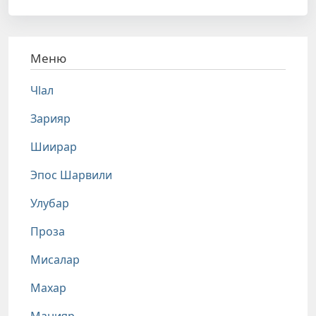
Меню
Чlал
Зарияр
Шиирар
Эпос Шарвили
Улубар
Проза
Мисалар
Махар
Манияр