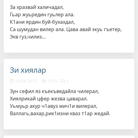
За хразвай халичадал,
Гьар жуьредин гуьлер ала.
К1ани ярдин буй-бухахдал,
Са шумудан вилер ала. Цава авай экуь гъетер,
Экв гуз,чилиз…
Зи хиялар
10.04.2012
1476
0
Зун сефил яз къекъведайла чилерал,
Хиялрикай цфер жезва цаварал.
Уьмуьр акур ч1авуз мич1и вилерал,
Валлагь,вахар,рик1изни кваз т1ар жедай.