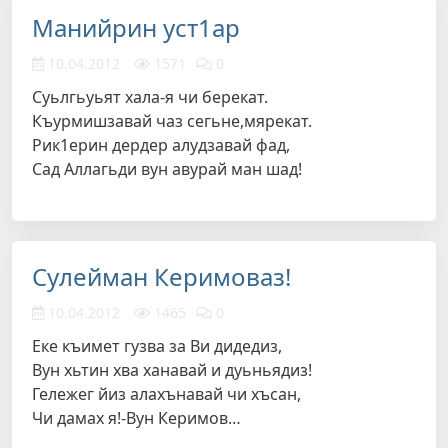
Манийрин уст1ар
10.04.2012
1571
0
Суьлгьуьят хала-я чи берекат.
Къурмишзавай чаз сегьне,мярекат.
Рик1ерин дердер алудзавай фад,
Сад Аллагьди вун авурай ман шад!
Сулейман Керимоваз!
10.04.2012
1465
0
Еке къимет гузва за Ви дидедиз,
Вун хьтин хва ханавай и дуьньядиз!
Гележег йиз алахънавай чи хъсан,
Чи дамах я!-Вун Керимов…