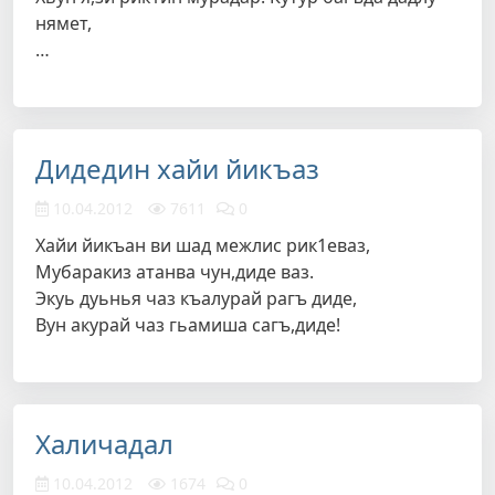
нямет,
…
Дидедин хайи йикъаз
10.04.2012
7611
0
Хайи йикъан ви шад межлис рик1еваз,
Мубаракиз атанва чун,диде ваз.
Экуь дуьнья чаз къалурай рагъ диде,
Вун акурай чаз гьамиша сагъ,диде!
Халичадал
10.04.2012
1674
0