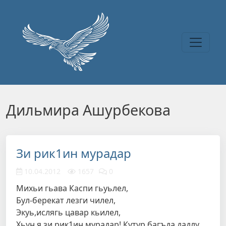
Перейти к основному содержанию
Дильмира Ашурбекова
Зи рик1ин мурадар
10.04.2012
1657
0
Михьи гьава Каспи гьуьлел,
Бул-берекат лезги чилел,
Экуь,ислягь цавар кьилел,
Хьун я,зи рик1ин мурадар! Кутур багъда дадлу