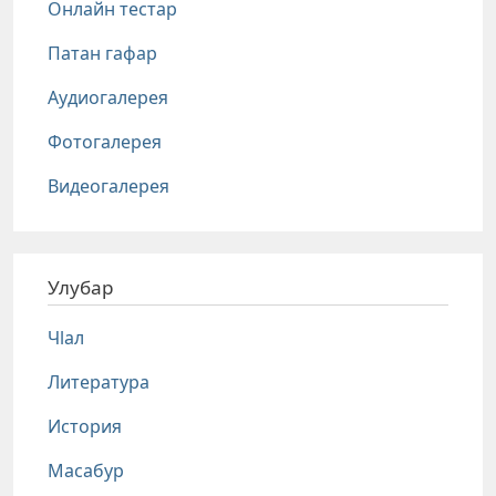
Онлайн тестар
Патан гафар
Аудиогалерея
Фотогалерея
Видеогалерея
Улубар
Чlал
Литература
История
Масабур