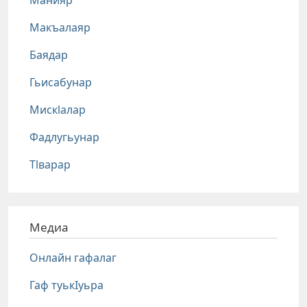
Макъалаяр
Баядар
Гьисабунар
Мискlалар
Фадлугьунар
Тlварар
Медиа
Онлайн гафалаг
Гаф туькIуьра