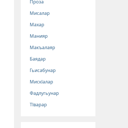
Проза
Мисалар
Махар
Манияр
Макъалаяр
Баядар
Гьисабунар
Мискlалар
Фадлугьунар
Тlварар