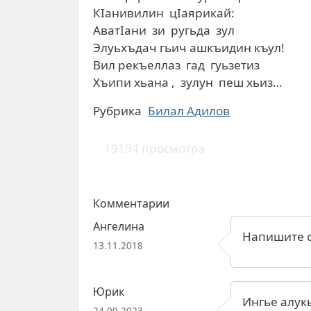
КIанивилин цIаярикай:
АватIани зи ругьда зул
Элуьхъдач гьич ашкъидин къул!
Вил рекъеллаз гад гуьзетиз
Хъипи хьана , зулун пеш хьиз…
Рубрика
Билал Адилов
19194 просмотра
Комментарии
Ангелина
Напишите с
13.11.2018
Юрик
Ингье алук
24.09.2023