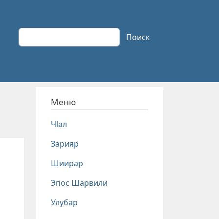
Поиск
Поиск
Меню
Чlал
Зарияр
Шиирар
Эпос Шарвили
Улубар