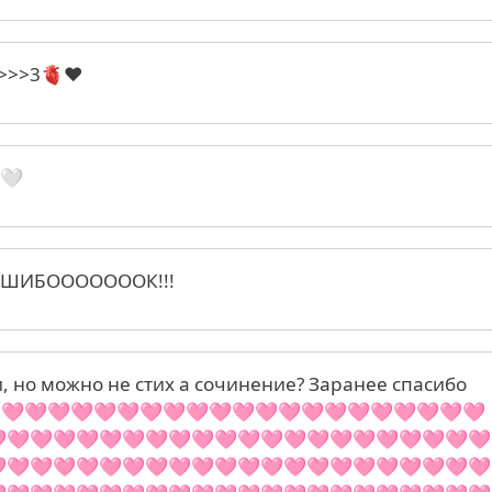
>>>3🫀♥️
🤍
ОШИБОООООООК!!!
, но можно не стих а сочинение? Заранее спасибо
🩷🩷🩷🩷🩷🩷🩷🩷🩷🩷🩷🩷🩷🩷🩷🩷🩷🩷🩷🩷🩷
🩷🩷🩷🩷🩷🩷🩷🩷🩷🩷🩷🩷🩷🩷🩷🩷🩷🩷🩷🩷🩷
🩷🩷🩷🩷🩷🩷🩷🩷🩷🩷🩷🩷🩷🩷🩷🩷🩷🩷🩷🩷🩷