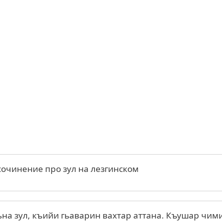
очинение про зул на лезгинском
ьна зул, къийи гьаварин вахтар аттана. Къушар чим