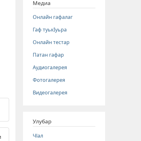
Медиа
Онлайн гафалаг
Гаф туькIуьра
Онлайн тестар
Патан гафар
Аудиогалерея
Фотогалерея
Видеогалерея
Улубар
Чlал
и