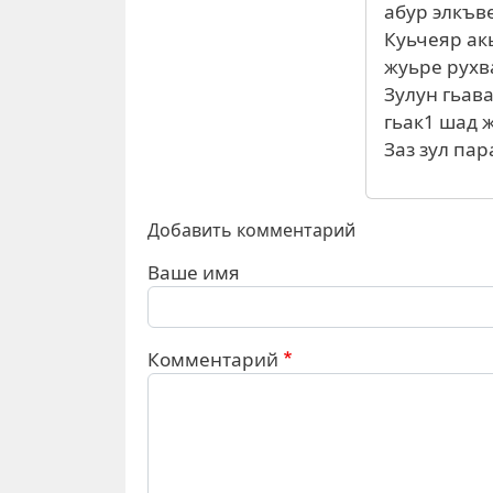
абур элкъв
Куьчеяр акь
жуьре рухв
Зулун гьав
гьак1 шад 
Заз зул пар
Добавить комментарий
Ваше имя
Комментарий