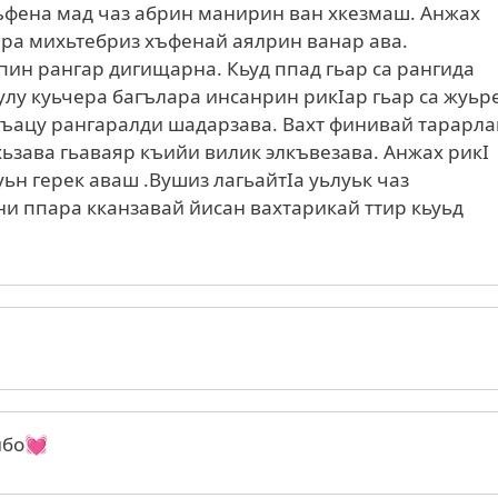
ъфена мад чаз абрин манирин ван хкезмаш. Анжах
ера михьтебриз хъфенай аялрин ванар ава.
пин рангар дигищарна. Кьуд ппад гьар са рангида
Зулу куьчера багълара инсанрин рикӏар гьар са жуьр
 къацу рангаралди шадарзава. Вахт финивай тарарла
ьзава гьаваяр къийи вилик элкъвезава. Анжах рикӏ
ьн герек аваш .Вушиз лагьайтӏа уьлуьк чаз
и ппара кканзавай йисан вахтарикай ттир кьуьд
ибо💓