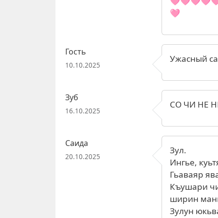
🩷🩷🩷🩷
🩷
Гость
Ужасный са
10.10.2025
Зуб
СО ЧИ НЕ 
16.10.2025
Саида
Зул.
20.10.2025
Ингье, куьт
Гьаваяр яв
Къушари чи
ширин мани
Зулун юкьв