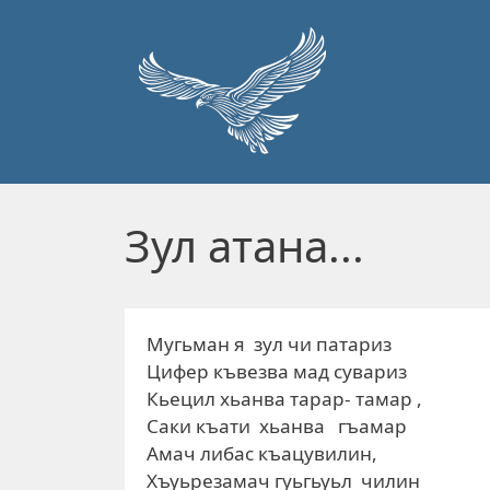
Перейти к основному содержанию
Зул атана...
Мугьман я зул чи патариз
Цифер къвезва мад сувариз
Кьецил хьанва тарар- тамар ,
Саки къати хьанва гъамар
Амач либас къацувилин,
Хъуьрезамач гуьгьуьл чилин