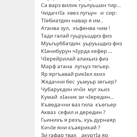
Са варз вилик гуьлуьшан тир…
ЧидачтIа квез лугьун и сир:
ТIебиатдин навар я им ,
Атанва зул, хъфенва чим !
Тади галай гуьруьшдиз физ
Муьгьуббатдин уьруьшдиз физ
КIанибурун чIурда кефер …
ЧIерейрилай алахьиз физ
Марф атана лугьуз тегьер.
Яр яргъавай рикIел хкиз
Жедачни бес уьмуьр зегьер?
Чубарукдин ичIи муг хьиз
Кумай кIаник зи чIередин…
Къведачни ваз гила къегьер
Акваз сефил и дередин ?
Гьинихъ я рехъ, куь дурнаяр
КичIе яни къаярикай ?
Зи гафар твах акуртIа яр