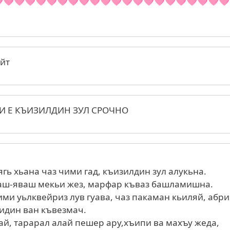
🩷🩷🩷🩷🩷🩷🩷🩷🩷🩷🩷🩷🩷🩷🩷🩷🩷🩷🩷🩷🩷
йт
НИ Е КЪИЗИЛДИН ЗУЛ СРОЧНО
ягь хьана чаз чими гад, къизилдин зул алукьна.
аш-яваш мекьи жез, марфар къваз башламишна.
ми уьлквейриз лув гуава, чаз пакаман кьиляй, абр
дин ван къвезмач.
ай, тарарал алай пешер ару,хъипи ва махъу жеда,