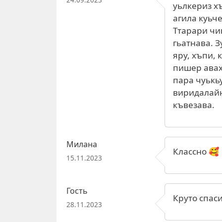
уьлкериз х
агила куьч
Ттарари чи
гьатнава. 
яру, хъпи,
пишер авах
пара чуькьу
виридалайн
къвезава.
Милана
Классно 🥰
15.11.2023
Гость
Круто спас
28.11.2023