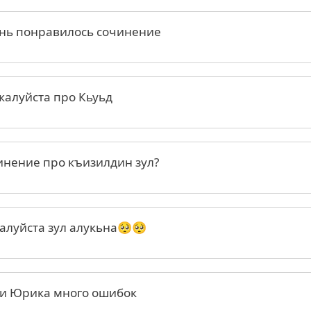
нь понравилось сочинение
алуйста про Кьуьд
нение про къизилдин зул?
луйста зул алукьна🥺🥺
и Юрика много ошибок