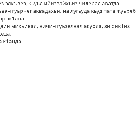
ез-элкъвез, кьуьл ийизвайхьиз чилерал аватда.
ван гуьрчег аквадахьи, на лугьуда кьуд пата жуьреб
ар эк1яна.
адин михьивал, вичин гуьзелвал акурла, зи рик1из
жеда.
а к1анда