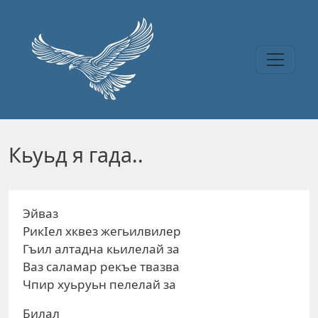
Перейти к основному содержанию
Кьуьд я гада..
Эйваз
РикIел хквез жегьилвилер
Гъил алтадна кьилелай за
Ваз саламар рекъе твазва
Чпир хуьруьн пелелай за
Билал