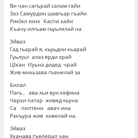
Ви чан сагърай салам гайи
Заз Самурдин шавгьар гъайи
РикIел хкиз Каспи хайи
Къачу илгьам гьуьлелай на
Эйваз
Гад гьарай я, кьуьдни кьарай
Гуьлуьт алаз ярди храй
ЦIкан тIуьна дидед чрай
Жив михьзава гъенелай за
Билал
Пагь , ава хьи вун кефина
Чархи патар живед кьуна
Са пилтени авач ина
Ракъура жив хивелай на.
Эйваз
Хканава гъелерал чан