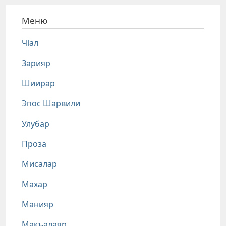
Меню
Чlал
Зарияр
Шиирар
Эпос Шарвили
Улубар
Проза
Мисалар
Махар
Манияр
Макъалаяр