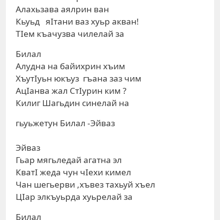
Алахьзава аялрин ван
Кьуьд яIтани ваз хуьр акван!
ТIем къачузва чилелай за
Билал
Алудна на байихрин хъим
ХъутIуьн юкъуз гъана заз чим
АцIанва жал СтIурин ким ?
Килиг Шагьдин синелай на
гьуьжетун Билал -Эйваз
Эйваз
Гьар мягьледай агатна эл
КватI жеда чун чIехи кимел
Чан шегьерви ,хъвез тахьуй хъел
ЦIар элкъуьрда хуьрелай за
Билал