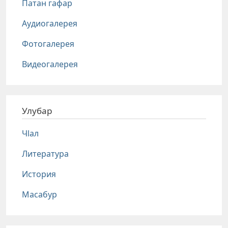
Патан гафар
Аудиогалерея
Фотогалерея
Видеогалерея
Улубар
Чlал
Литература
История
Масабур