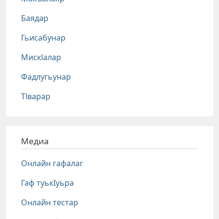
Баядар
Гьисабунар
Мискlалар
Фадлугьунар
Тlварар
Медиа
Онлайн гафалаг
Гаф туькIуьра
Онлайн тестар