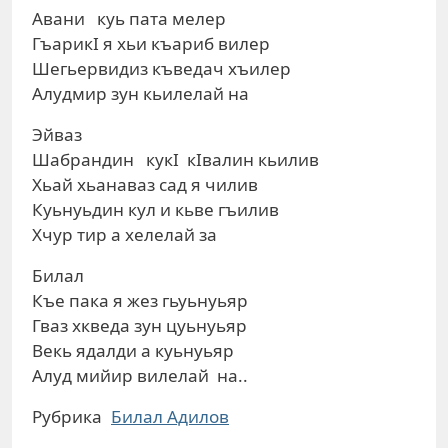
Авани куь пата мелер
ГъарикI я хьи къариб вилер
Шегьервидиз къведач хъилер
Алудмир зун кьилелай на
Эйваз
Шабрандин кукI кIвалин кьилив
Хьай хьанаваз сад я чилив
Куьнуьдин кул и кьве гъилив
Хчур тир а хелелай за
Билал
Къе пака я жез гьуьнуьяр
Гваз хкведа зун цуьнуьяр
Векь ядалди а куьнуьяр
Алуд мийир вилелай на..
Рубрика
Билал Адилов