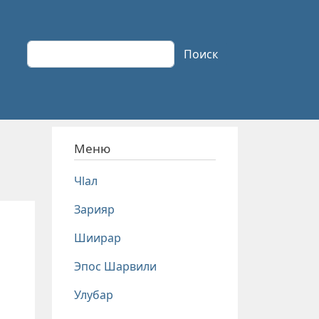
Поиск
Поиск
Меню
Чlал
Зарияр
Шиирар
Эпос Шарвили
Улубар