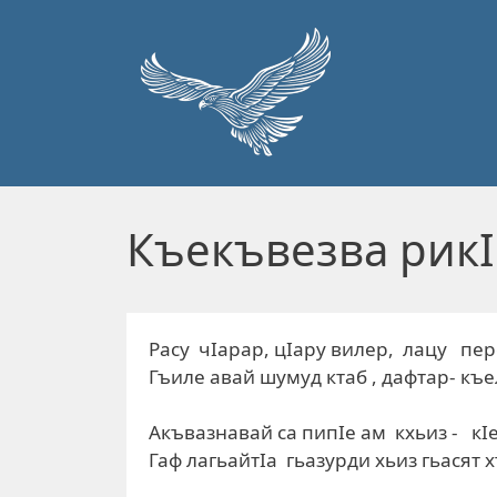
Перейти к основному содержанию
Къекъвезва рикI
Расу чIарар, цIару вилер, лацу пер
Гъиле авай шумуд ктаб , дафтар- къ
Акъвазнавай са пипIе ам кхьиз - кI
Гаф лагьайтIа гьазурди хьиз гьасят