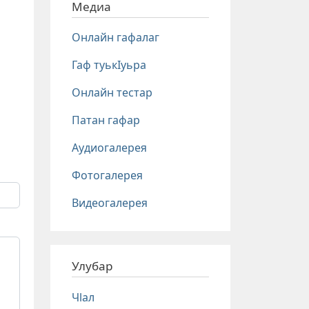
Медиа
Онлайн гафалаг
Гаф туькIуьра
Онлайн тестар
Патан гафар
Аудиогалерея
Фотогалерея
Видеогалерея
Улубар
Чlал