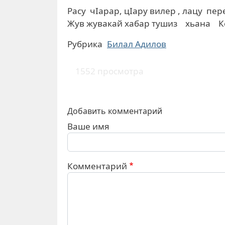
Расу чIарар, цIару вилер , лацу пер
Жув жувакай хабар тушиз хьана К
Рубрика
Билал Адилов
1552 просмотра
Добавить комментарий
Ваше имя
Комментарий