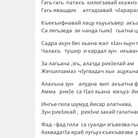
Гагь гагь патахъ килигзавай хкажиз
Гагь явашдик алтадзавай чIарарал
Къекъифнавай лацу хъуьхъвер акъ
Са легьзеда зи чанда гьикI гьатна ц
Садра акун бес хьана жал кIан хьун 
Чалахъ тушир и кардал зун икьван
За лагьана ,эгь, алатда рикIелай ам
Жегьилзамаз чIугвадач хьи ацукьн
Алахъна зун алудна вил акъатна ф
Амма рикIе са тIал хьана юкъуз- й
Ингье гила шумуд йисар алатнава,
Зун рикIикай , рикIни закай галатнав
Фад –фад гила са суалди
АхквадатIа яраб лугьуз къекъвезва р