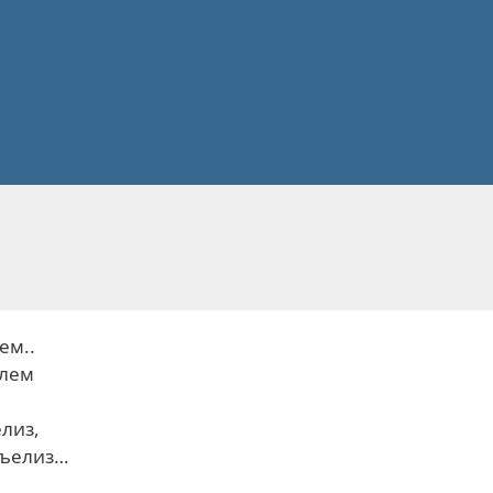
ем..
елем
елиз,
 хъелиз…