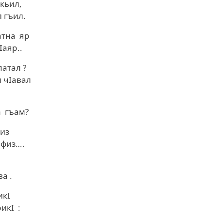
 кьил,
 гъил.
атна яр
Iаяр..
патал ?
 чIавал
а гъам?
из
ифиз….
а .
 эгъвезва гьикI
икI :