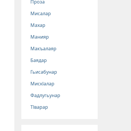
Проза
Мисалар
Махар
Манияр
Макъалаяр
Баядар
Гьисабунар
Мискlалар
Фадлугьунар
Тlварар