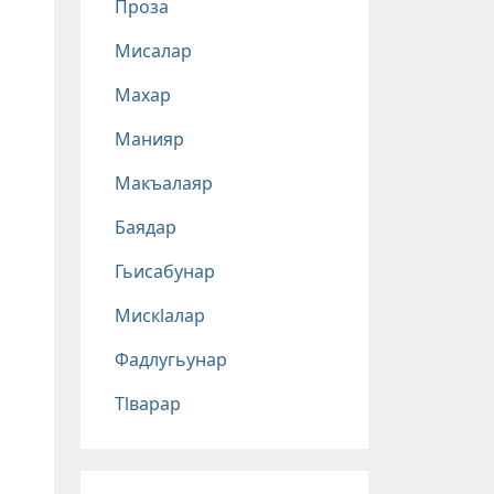
Проза
Мисалар
Махар
Манияр
Макъалаяр
Баядар
Гьисабунар
Мискlалар
Фадлугьунар
Тlварар