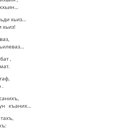
 кхьин…
уьди хьиз…
 хьиз!
ваз,
гъилеваз…
бат ,
мат.
гаф,
 .
 санихъ,
зун къаних…
тахъ,
хъ: