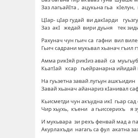
Заз лагьайIта , ацукьна гьа кIелун,
ЦIар- цIар гудай ви дакIарди гуьзг
Заз акI жедай вири дуьня тек зиди
Рахунач чун гьич са гафни вил виле
Гьич садрани мукьвал хьанач гъил 
Амма рикIяй рикIиз авай са муьгьуб
КьатIай ксар гьейранарна ийидай 
На гуьзетна завай лугьун ашкъидин 
Завай хьанач айанариз кIанивал саф
Кьисметди чун акъудна икI гьар сад
Чир хьухь, къени а гьисcерихъ я 
И мукьвара зи рехъ фенвай мад а па
Акурлахъди нагагь са фул акатна за