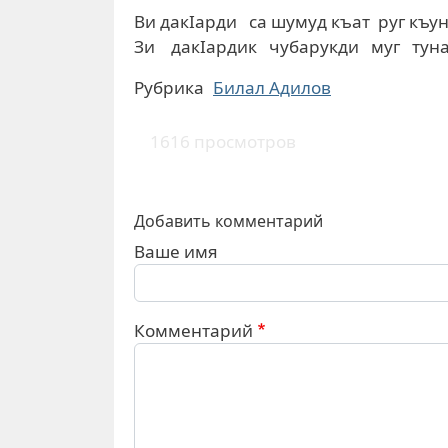
Ви дакIарди са шумуд къат руг къу
Зи дакIардик чубарукди муг тун
Рубрика
Билал Адилов
1616 просмотров
Добавить комментарий
Ваше имя
Комментарий