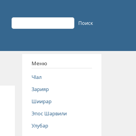
Поиск
Поиск
Меню
Чlал
Зарияр
Шиирар
Эпос Шарвили
Улубар