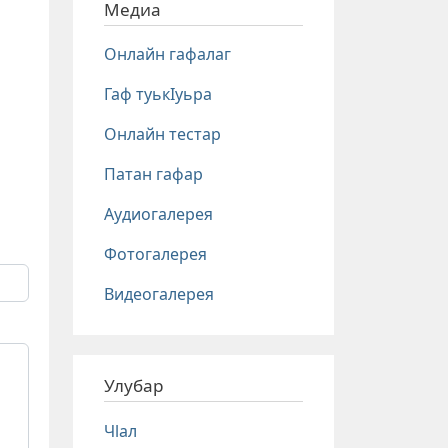
Медиа
Онлайн гафалаг
Гаф туькIуьра
Онлайн тестар
Патан гафар
Аудиогалерея
Фотогалерея
Видеогалерея
Улубар
Чlал