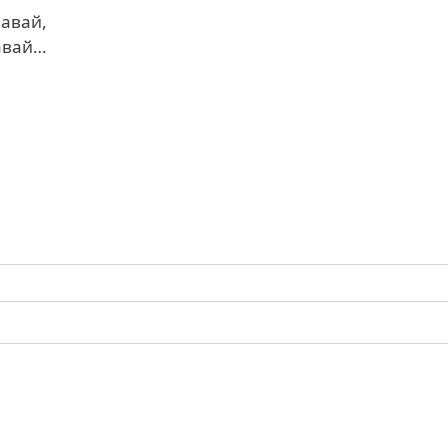
навай,
авай…