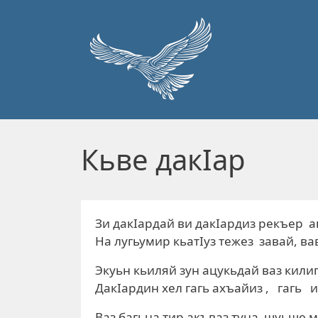
Перейти к основному содержанию
Кьве дакIар
Зи дакIардай ви дакIардиз рекъер а
На лугьумир кьатIуз тежез завай, ва
Экуьн кьиляй зун ацукьдай ваз килиг
ДакIардин хел гагь ахъайиз , гагь и
Ваз багьна тир акъваз туна шуьше м