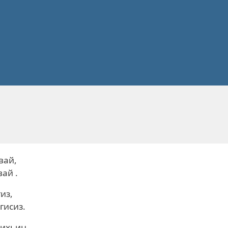
вай,
вай .
из,
гисиз.
ихьин ,