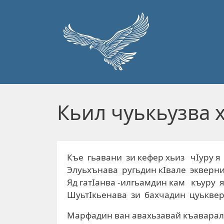
Перейти к основному содержанию
Кьил чуькьузва 
Къе гьавани зи кефер хьиз чIуру я
Элуьхънава ругьдин кIвале экверн
Яд гатIанва -илгьамдин кам къуру я
ШуьтIкьенава зи бахчадин цуьквер
Марфадин ван авахьзавай къаварал