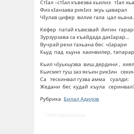
СтIал –стIал къвезва кьилиз тIал хьа
Физ кIанзава рикIиз экуь цаварал
ЧIулав цифер вилик гала цал хьана.
Кефер патай къвезвай йигин гарар
Зурзурзава са къайдада дакIарар…
Вучрай рехи тахьана бес чIарари
Кьуд пад кьуна хаинвилер, тапара
Кьил чIуькьузва виш дердини , хия
Кьисмет туш заз якъин рикIин секи
Са тескинвал гузва амма суалди:
Жедани бес кудай къула серинвал
Рубрика
Билал Адилов
1604 просмотра