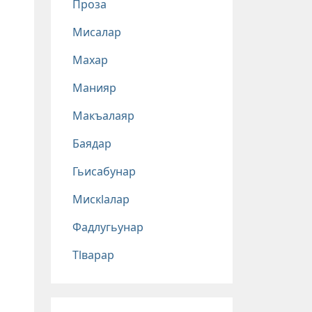
Проза
Мисалар
Махар
Манияр
Макъалаяр
Баядар
Гьисабунар
Мискlалар
Фадлугьунар
Тlварар