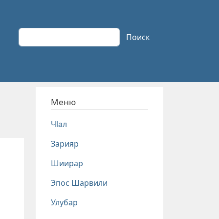
Поиск
Поиск
Меню
Чlал
Зарияр
Шиирар
Эпос Шарвили
Улубар