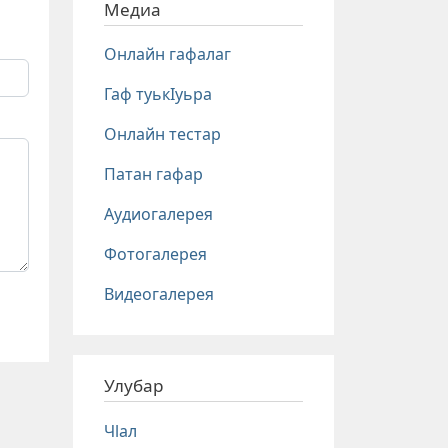
Медиа
Онлайн гафалаг
Гаф туькIуьра
Онлайн тестар
Патан гафар
Аудиогалерея
Фотогалерея
Видеогалерея
Улубар
Чlал