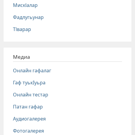
Мискlалар
Фадлугьунар
Тlварар
Медиа
Онлайн гафалаг
Гаф туькIуьра
Онлайн тестар
Патан гафар
Аудиогалерея
Фотогалерея