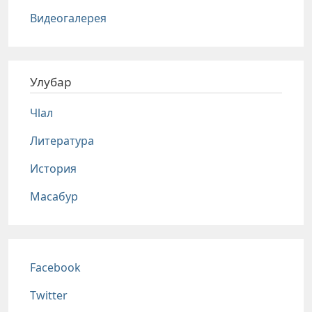
Видеогалерея
Улубар
Чlал
Литература
История
Масабур
Соц сети
Facebook
Twitter