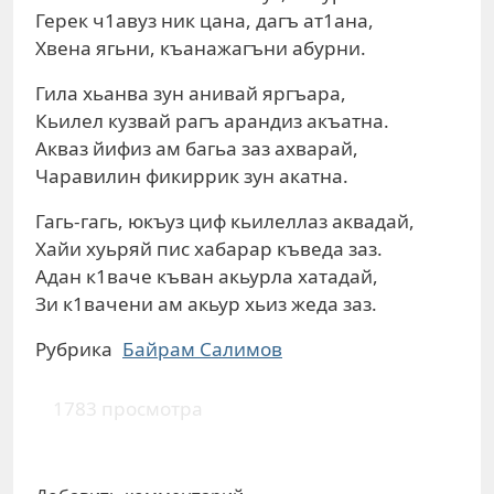
Герек ч1авуз ник цана, дагъ ат1ана,
Хвена ягьни, къанажагъни абурни.
Гила хьанва зун анивай яргъара,
Кьилел кузвай рагъ арандиз акъатна.
Акваз йифиз ам багьа заз ахварай,
Чаравилин фикиррик зун акатна.
Гагь-гагь, юкъуз циф кьилеллаз аквадай,
Хайи хуьряй пис хабарар къведа заз.
Адан к1ваче къван акьурла хатадай,
Зи к1вачени ам акьур хьиз жеда заз.
Рубрика
Байрам Салимов
1783 просмотра