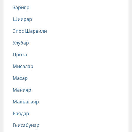
Зарияр
Шиирар
Эпос Шарвили
Улубар
Проза
Мисалар
Махар
Манияр
Макъалаяр
Баядар
Гьисабунар