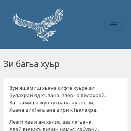
Перейти к основному содержанию
Зи багьа хуьр
Зун яшамиш хьана сифте хуьре зи,
Булахрай яд хъвана, зверна яйлахрай.
За гьамиша жув тухвана жуьре зи,
Хьана вик1егь ана вири к1валахра.
Лезги хва я ам халис, заз лагьана,
Авай вичихъ вичин намус, сабурни.