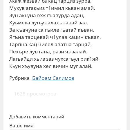
Хкаж жезвай са кац тарциз зурба,
Мукув агакьиз т1имил кьван амай.
Зун акьуна геж гъавурда адан,
Куьмека лугьуз алахънавай зал.
За къачуна са гъиле гьатай къван,
Ягъна тарцевай ч1улав кацин къвал.
Тарпна кац чилел аватна тарцяй,
Пехъре лув гана, рази яз залай.
Лагьайди хьиз заз чухсагъул рик1яй,
Кьун хъувуна хел вичин муг алай.
Рубрика
Байрам Салимов
1628 просмотров
Добавить комментарий
Ваше имя