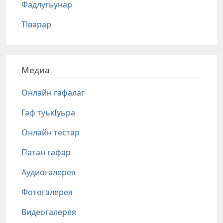
Фадлугьунар
Тlварар
Медиа
Онлайн гафалаг
Гаф туькIуьра
Онлайн тестар
Патан гафар
Аудиогалерея
Фотогалерея
Видеогалерея