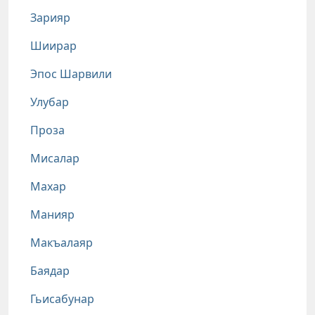
Зарияр
Шиирар
Эпос Шарвили
Улубар
Проза
Мисалар
Махар
Манияр
Макъалаяр
Баядар
Гьисабунар