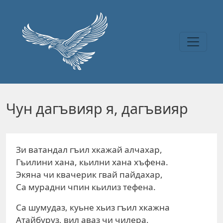
Перейти к основному содержанию
Чун дагъвияр я, дагъвияр
Зи ватандал гъил хкажай алчахар,
Гъилини хана, кьилни хана хъфена.
Экяна чи квачерик гвай пайдахар,
Са мурадни чпин кьилиз тефена.
Са шумудаз, куьне хьиз гъил хкажна
Атайбуруз, вил аваз чи чилера,