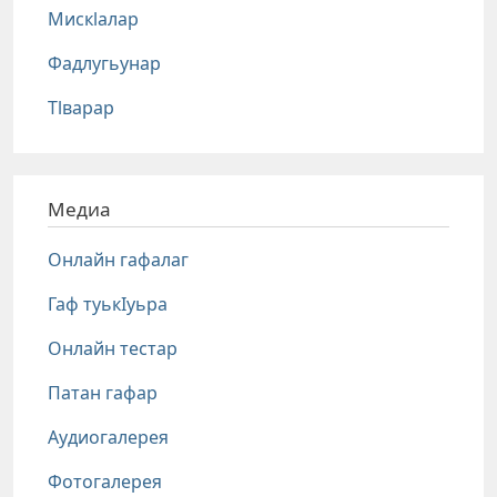
Мискlалар
Фадлугьунар
Тlварар
Медиа
Онлайн гафалаг
Гаф туькIуьра
Онлайн тестар
Патан гафар
Аудиогалерея
Фотогалерея