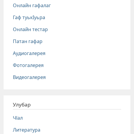
Онлайн гафалаг
Гаф туькIуьра
Онлайн тестар
Патан гафар
Аудиогалерея
Фотогалерея
Видеогалерея
Улубар
Чlал
Литература