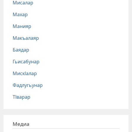
Мисалар
Махар
Манияр
Макъалаяр
Баядар
Гьисабунар
Мискlалар
Фадлугьунар
Тlварар
Медиа