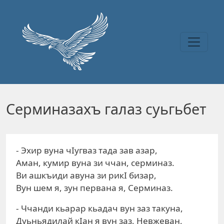
Перейти к основному содержанию
Серминазахъ галаз суьгьбет
- Эхир вуна чIугваз тада зав азар,
Аман, кумир вуна зи ччан, серминаз.
Ви ашкъиди авуна зи рикI бизар,
Вун шем я, зун первана я, Серминаз.
- Ччанди кьарар кьадач вун заз такуна,
Дуьньядилай кIан я вун заз, Невжеван,