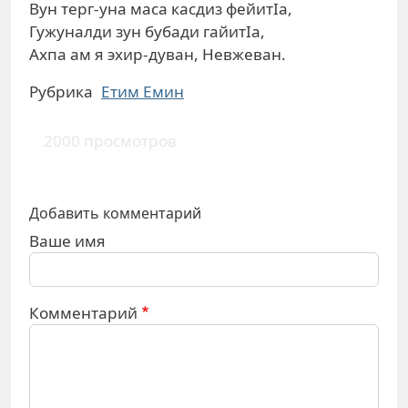
Вун терг-уна маса касдиз фейитIа,
Гужуналди зун бубади гайитIа,
Ахпа ам я эхир-дуван, Невжеван.
Рубрика
Етим Емин
2000 просмотров
Добавить комментарий
Ваше имя
Комментарий