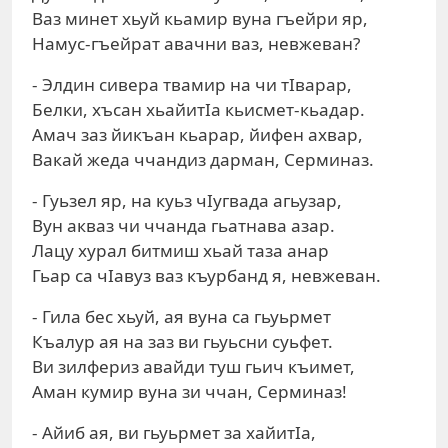
Ваз минет хьуй кьамир вуна гъейри яр,
Намус-гъейрат авачни ваз, невжеван?
- Элдин сивера твамир на чи тIварар,
Белки, хъсан хьайитIа кьисмет-кьадар.
Амач заз йикъан кьарар, йифен ахвар,
Вакай жеда ччандиз дарман, Серминаз.
- Гуьзел яр, на куьз чIугвада агьузар,
Вун акваз чи ччанда гьатнава азар.
Лацу хурал битмиш хьай таза анар
Гьар са чIавуз ваз къурбанд я, невжеван.
- Гила бес хьуй, ая вуна са гьуьрмет
Къалур ая на заз ви гьуьсни суьфет.
Ви зилфериз авайди туш гьич къимет,
Аман кумир вуна зи ччан, Серминаз!
- Айиб ая, ви гьуьрмет за хайитIа,