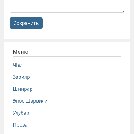
Сохранить
Меню
Чlал
Зарияр
Шиирар
Эпос Шарвили
Улубар
Проза