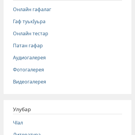
Онлайн гафалаг
Гаф туькIуьра
Онлайн тестар
Патан гафар
Аудиогалерея
Фотогалерея
Видеогалерея
Улубар
Чlал
Литература