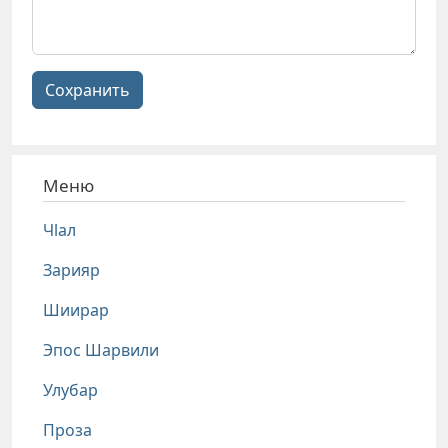
Сохранить
Меню
Чlал
Зарияр
Шиирар
Эпос Шарвили
Улубар
Проза