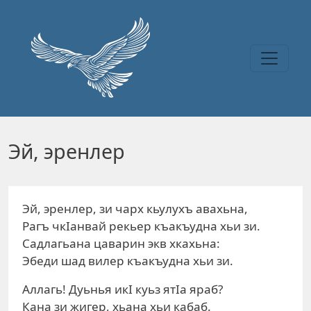
Перейти к основному содержанию
Эй, эренлер
Эй, эренлер, зи чарх кьулухъ авахьна,
Рагъ чкIанвай рекьер къакъудна хьи зи.
Садлагьана цаварин экв хкахьна:
Эбеди шад вилер къакъудна хьи зи.
Аллагь! Дуьнья икI куьз ятIа яраб?
Кана зи жигер, хьана хьи кабаб.