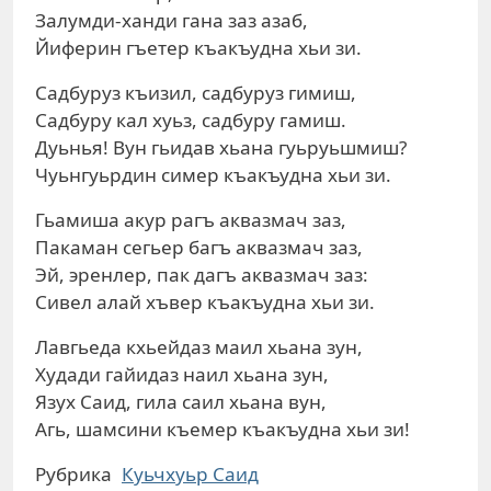
Залумди-ханди гана заз азаб,
Йиферин гъетер къакъудна хьи зи.
Садбуруз къизил, садбуруз гимиш,
Садбуру кал хуьз, садбуру гамиш.
Дуьнья! Вун гьидав хьана гуьруьшмиш?
Чуьнгуьрдин симер къакъудна хьи зи.
Гьамиша акур рагъ аквазмач заз,
Пакаман сегьер багъ аквазмач заз,
Эй, эренлер, пак дагъ аквазмач заз:
Сивел алай хъвер къакъудна хьи зи.
Лавгьеда кхьейдаз маил хьана зун,
Худади гайидаз наил хьана зун,
Язух Саид, гила саил хьана вун,
Агь, шамсини къемер къакъудна хьи зи!
Рубрика
Куьчхуьр Саид