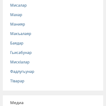
Мисалар
Махар
Манияр
Макъалаяр
Баядар
Гьисабунар
Мискlалар
Фадлугьунар
Тlварар
Медиа