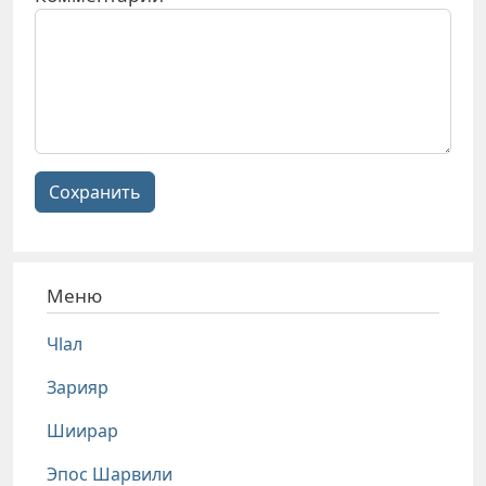
Сохранить
Меню
Чlал
Зарияр
Шиирар
Эпос Шарвили