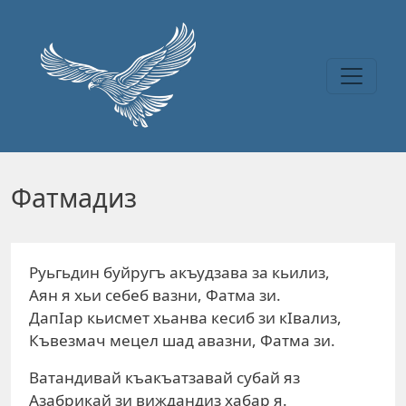
Перейти к основному содержанию
Фатмадиз
Руьгьдин буйругъ акъудзава за кьилиз,
Аян я хьи себеб вазни, Фатма зи.
ДапIар кьисмет хьанва кесиб зи кIвализ,
Къвезмач мецел шад авазни, Фатма зи.
Ватандивай къакъатзавай субай яз
Азабрикай зи виждандиз хабар я.