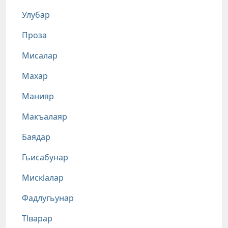
Улубар
Проза
Мисалар
Махар
Манияр
Макъалаяр
Баядар
Гьисабунар
Мискlалар
Фадлугьунар
Тlварар