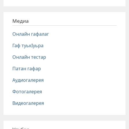
Медиа
Онлайн гафалаг
Гаф туькIуьра
Онлайн тестар
Патан гафар
Аудиогалерея
Фотогалерея
Видеогалерея