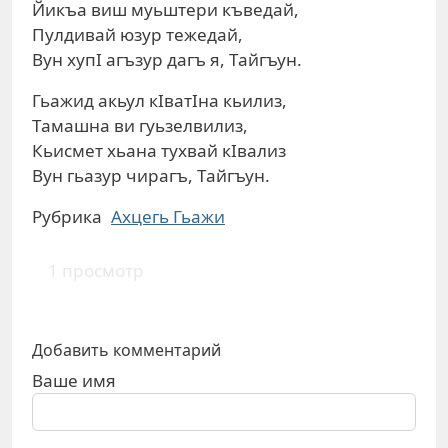
Йикъа виш муьштери къведай,
Пулдивай юзур тежедай,
Вун хупI агъзур дагъ я, Тайгъун.
Гьажид акьул кIватIна кьилиз,
Тамашна ви гуьзелвилиз,
Кьисмет хьана тухвай кIвализ
Вун гьазур чирагъ, Тайгъун.
Рубрика
Ахцегь Гьажи
1 просмотр
Добавить комментарий
Ваше имя