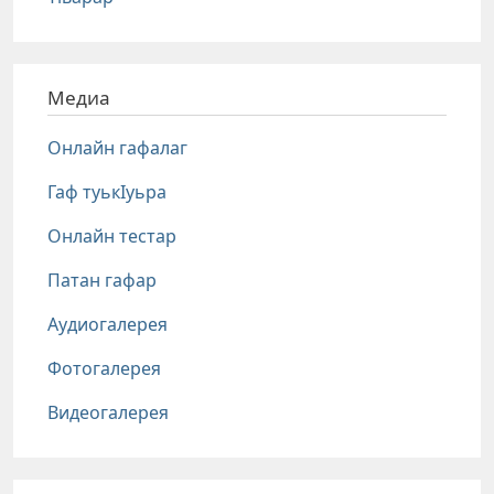
Медиа
Онлайн гафалаг
Гаф туькIуьра
Онлайн тестар
Патан гафар
Аудиогалерея
Фотогалерея
Видеогалерея