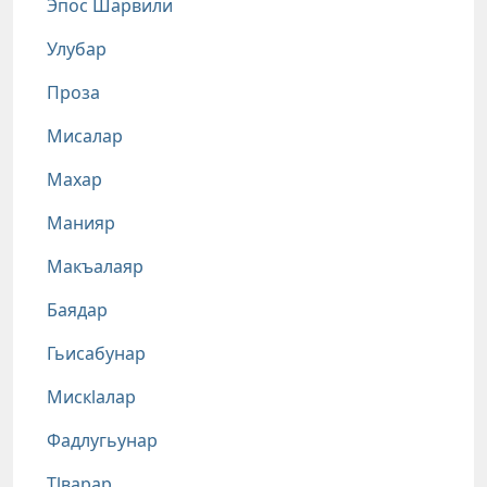
Эпос Шарвили
Улубар
Проза
Мисалар
Махар
Манияр
Макъалаяр
Баядар
Гьисабунар
Мискlалар
Фадлугьунар
Тlварар