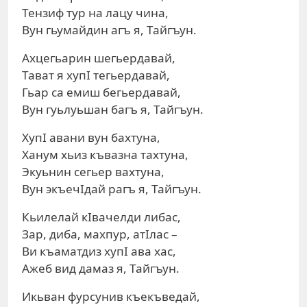
Тензиф тур на лацу чина,
Вун гьумайдин агъ я, Тайгъун.
Ахцегьарин шегьердавай,
Тават я хупI тегьердавай,
Гьар са емиш бегьердавай,
Вун гуьлуьшан багъ я, Тайгъун.
ХупI авани вун бахтуна,
Ханум хьиз къвазна тахтуна,
Экуьнин сегьер вахтуна,
Вун экъечIдай рагъ я, Тайгъун.
Кьилелай кIвачелди либас,
Зар, диба, махпур, атIлас –
Ви къаматдиз хупI ава хас,
Ажеб вид дамаз я, Тайгъун.
Икьван фурсунив къекъведай,