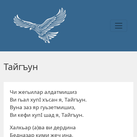
Перейти к основному содержанию
Тайгъун
Чи жегьилар алдатмишиз
Ви гьал хупI хъсан я, Тайгъун.
Вуна заз яр гуьзетмишиз,
Ви кефи хупI шад я, Тайгъун.
Халкьар (а)ва ви дердина
Бедназар кими жеч ина,