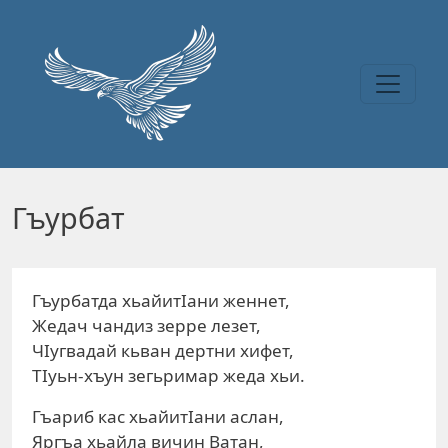
Перейти к основному содержанию
Гъурбат
Гъурбатда хьайитIани женнет,
Жедач чандиз зерре лезет,
ЧIугвадай кьван дертни хифет,
ТIуьн-хъун зегьримар жеда хьи.
Гъариб кас хьайитIани аслан,
Яргъа хьайла вичин Ватан,