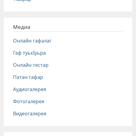
Медиа
Онлайн гафалаг
Гаф туькIуьра
Онлайн тестар
Патан гафар
Аудиогалерея
Фотогалерея
Видеогалерея