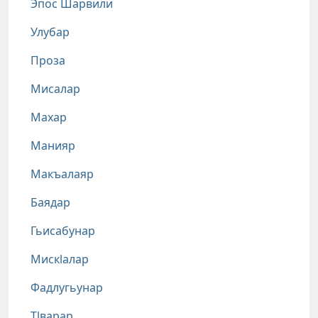
Эпос Шарвили
Улубар
Проза
Мисалар
Махар
Манияр
Макъалаяр
Баядар
Гьисабунар
Мискlалар
Фадлугьунар
Тlварар