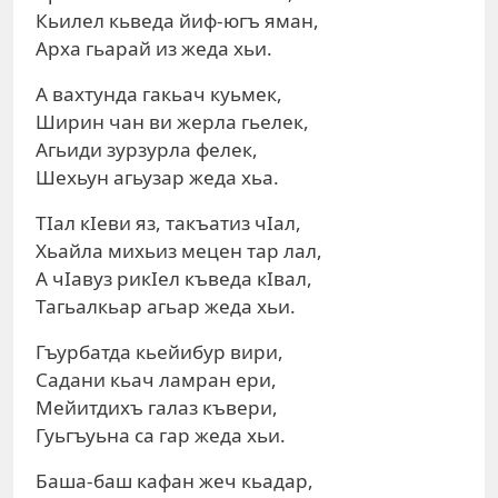
Кьилел кьведа йиф-югъ яман,
Арха гьарай из жеда хьи.
А вахтунда гакьач куьмек,
Ширин чан ви жерла гьелек,
Агьиди зурзурла фелек,
Шехьун агьузар жеда хьа.
ТIал кIеви яз, такъатиз чIал,
Хьайла михьиз мецен тар лал,
А чIавуз рикIел къведа кIвал,
Тагьалкьар агьар жеда хьи.
Гъурбатда кьейибур вири,
Садани кьач ламран ери,
Мейитдихъ галаз къвери,
Гуьгъуьна са гар жеда хьи.
Баша-баш кафан жеч кьадар,