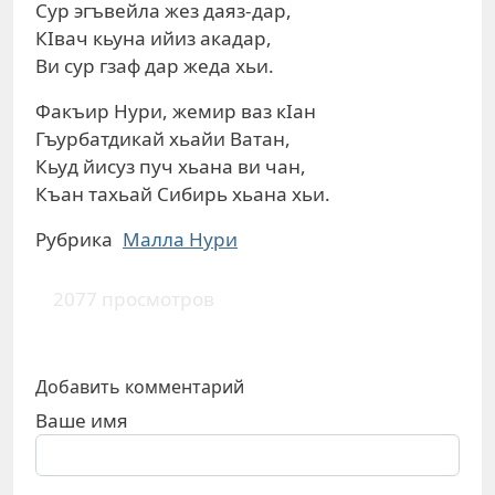
Сур эгъвейла жез даяз-дар,
КIвач кьуна ийиз акадар,
Ви сур гзаф дар жеда хьи.
Факъир Нури, жемир ваз кIан
Гъурбатдикай хьайи Ватан,
Кьуд йисуз пуч хьана ви чан,
Къан тахьай Сибирь хьана хьи.
Рубрика
Малла Нури
2077 просмотров
Добавить комментарий
Ваше имя