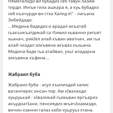
Няметалиди ви бубадиз себ тавун лазим
тирди. Ингье гила ашкара я, а куь бубадиз
себ къачурди ви стха Халид я!" - лагьана
Зибейдади.
...Медина бадедиз и арадал акъатай
гьакъикъатдикай са тIимил кьванни регьят
хьанач, рикIел алай къван аватнач, ам гьа
алай чкадал элкъвена акъваз хъхьана.
Медина баде гьа атайвал, ухьт аладарна
элкъвена хъфена...
Жабраил буба
Жабраил буба - асул къилихдай халис
ватанперес инсан тир. Ам кIвалахди
хуьруькай - кIваликай гьикьван яргъариз
акъуднатIани, пенсиядиз экъечIнамазди,
вичин хзанни галаз хайи хуьруьз хтана.