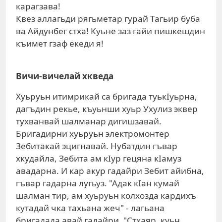
карагзава!
Квез аллагьди рягьметар гурай Тагьир буба
ва Айдунбег стха! Куьне заз гайи пишкешдин
къимет гзаф екеди я!
Вичи-вичелай хкведа
Хуьруьн итимрикай са бригада туькIуьрна,
дагъдин рекье, къуьнши хуьр Ухулиз эквер
тухванвай шалманар дигишзавай.
Бригадирни хуьруьн электромонтер
Зебитакай эцигнавай. Нубатдин гъвар
хкудайла, Зебита ам кIур гецяна кIамуз
авадарна. И кар акур гадайри Зебит айибна,
гъвар гадарна лугьуз. "Адак кIан кумай
шалман тир, ам хуьруьн колхозда кардихъ
кутадай чка тахьана жеч" - лагьана
бригадада авай гадайри. "Стхаяр, куьн