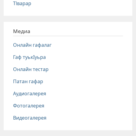
Тlварар
Медиа
Онлайн гафалаг
Гаф туькIуьра
Онлайн тестар
Патан гафар
Аудиогалерея
Фотогалерея
Видеогалерея