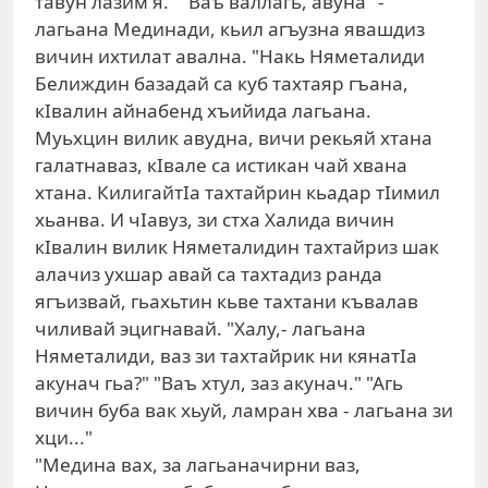
тавун лазим я." "Ваъ валлагь, авуна" -
лагьана Мединади, кьил агъузна явашдиз
вичин ихтилат авална. "Накь Няметалиди
Белиждин базадай са куб тахтаяр гъана,
кIвалин айнабенд хъийида лагьана.
Муьхцин вилик авудна, вичи рекьяй хтана
галатнаваз, кIвале са истикан чай хвана
хтана. КилигайтIа тахтайрин кьадар тIимил
хьанва. И чIавуз, зи стха Халида вичин
кIвалин вилик Няметалидин тахтайриз шак
алачиз ухшар авай са тахтадиз ранда
ягъизвай, гьахьтин кьве тахтани къвалав
чиливай эцигнавай. "Халу,- лагьана
Няметалиди, ваз зи тахтайрик ни кянатIа
акунач гьа?" "Ваъ хтул, заз акунач." "Агь
вичин буба вак хьуй, ламран хва - лагьана зи
хци..."
"Медина вах, за лагьаначирни ваз,