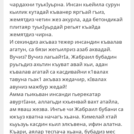
чардахни туькIуьрна. Инсан кьейила сурун
кьилик кутадай къванер яргъай гъиз,
жемятдиз четин жез акурла, ада бетондикай
плитаяр туькIуьрдай регьят къайда
жемятдиз чирна.
И секиндиз акъваз тежер инсандин къвалав
агатун, са бязи жегьилриз азаб аквадай.
Вучиз? Вучиз лагьайтIа, Жабраил бубадин
руьгьдиз ахьтин къуват авай хьи, адан
къвалав агатай са касдивайни к1валах
тавуна гьак1 акъваз жедачир, кIвалах
авуниз мажбур жедай!
Амма гьикьван инсанди гьерекатар
авуртIани, аллагьди кхьенвай вахт атайла,
ам яваш жезва. Ингье чи Жабраил бубани са
юкъуз кватна начагъ хьана. Кимелай хтай
кьуьзуь касдин кьил элкъвена, ифин алатна.
Къари, аялар теспача хьана, бубадиз мес