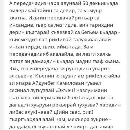
А передачадиз чара авунвай 50 декьикьада
вилерикай тайин са девир, са уьмуьр
хкатна. Ихьтин передачайри гьар са
инсандив, гьар са лезгидив, вич тарихдин
дерин къатарай къвезвай са бегьем кьадар -
кьисметдиз лап рикIивай талукьвал авай
инсан тирди, гьисс ийиз тада. За и
передачадиз яб акалайла, зи лезги халкь
патал зи дамахдин кьадар мадни гзаф хьана.
Эхь, гьа и передача зи руьгьдин сувариз
элкъвена! Къенин юкъузни ам рикIел хтайла
зи япара Айдунбег Камилован гуьзел
сесинал лугьузвай «ЭкъечI назлу» мани
гьатзава, вилерикайни балкIандал эцигна
дагъдин хуьруьн рекьерай тухузвай харадин
либас алукIнавай цIийи свас, рикI
гъаргъардал алай чам, мехъера зуьрне –
далдамдал кьуьлзавай лезгияр - дагъвияр