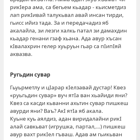
рикIера ама, са бегьем кьадар - кьисметдиз
лап рикIивай талукьвал авай инсан тирди,
гьисс ийиз тада. За и передачадиз яб
акалайла, зи лезги халкь патал зи дамахдин
кьадар генани гзаф хьана. Ада авур хъсан
кIвалахрин гелер хуьруьн гьар са пIипIяй
аквазва.
Ругьдин сувар
Гьуьрметлу и цIарар кIелзавай дустар! Квез
«руьгьдин сувар» вуч ятIа ван хьайиди яни?
Квез са касди кьванни ахьтин сувар пишкеш
авурди яни? Ваъ? АкI ятIа яб акала.
Куьне куь аялдиз, адан виридалайни рикI
алай савкьват (игрушка, партал,…) пишкеш
авур вахт рикIел гъваш. Адав ам гьикьван