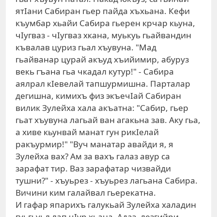
ятIани Сабиран гьер пайда хъхьана. Кефи
къумбар хьайи Сабира гьерен крчар кьуна,
чIугваз - чIугваз хкана, муькуь гьайвандин
къвалав цуриз гьал хъувуна. "Мад
гьайванар цурай акъуд хъийимир, абуруз
векь гъана гьа чкадал кутур!" - Сабира
аялрал кIевелай тапшурмишна. Парталар
дегишна, кимихъ физ экъечIай Сабиран
вилик Зулейха хала акъатна: "Сабир, гьер
гьат хъувуна лагьай ван агакьна зав. Аку гьа,
а хиве кьунвай манат гун рикIелай
ракъурмир!" "Вуч манатар авайди я, я
Зулейха вах? Ам за вахъ галаз авур са
зарафат тир. Ваз зарафатар чизвайди
тушни?" - хъуьрез - хъуьрез лагьана Сабира.
Вичини ким галайвал гьерекатна.
И гафар япарихъ галукьай Зулейха халадин
гуьгьуьл лап чIур хьана. Адаз, лезгийри