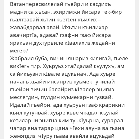
Ватанпересвилелай гъейри и касдихъ
мадни са хъсан, эхиримжи йисара тек-бир
гьалтзавай хьтин кьетIен къилих –
жавабдарвал авай. Ихьтин къилихар
авачиртIа, адавай гзафни гзаф йисара
яракьан духтурвиле кIвалахиз жедайни
мегер?
Жабраил буба, вичин яшариз килигай, гьеле
викIегь тир. Хуьруьз хтайдалай кьулухъ, ам
са йикъузни кIвале ацукьнач. Ада хуьре
начагъ хьайи инсанриз куьмек гунилай
гъейри вичин балайриз кIвалер эцигиз
меслятдин, пулдин куьмекарни гузвай.
Идалай гъейри, ада хуьруьн гзаф крарикни
кьил кутунвай: хуьре кьве чкадал къулай
кетиларни эцигна ким туькIуьрна, сурарал
чапар яна тарар цана чIехи авуна ва гьана
жемятдиз, чIуру гьава авайла ацукьдай