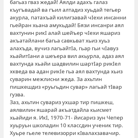
багьаз гваз жедай! Аялди адахъ галаз
къугъвадай ва гъил алтадиз хуьдай тегьер
акурла, патахъай килигзавай чIехи инсанни
гьейран хьана амукьдай! Бязи инсанри аял
вахтунин рикI алай шейъер чIехи яшариз
акъатайлани багьа савкьват хьиз хуьз
алахъда, вучиз лагьайтIа, гьар гьи чIавуз
хьайитIани а шеъера вил акьурла, адаз аял
вахтунда хьайи шадвилин шартIар рикIел
хкведа ва адан рикIe гьа аял вахтунда хьиз
суварин межлисни жеда. За ахьтин
пишкешдиз «руьгьдин сувар» лагьай тIвар
гузва.
Заз, ахьтин сувариз ухшар тир пишкеш,
аялвилин яшарай акъатдайла кьисмет
хьайиди я. ИкI, 1970-71- йисариз зун Чепер
хуьруьн школадин 10 классдин ученик тир.
Хуьре гьеле телевизорри кIвалахзавачир.