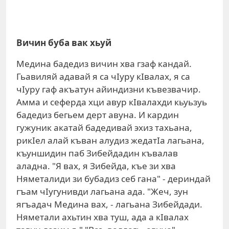
Вичин буба вак хьуй
Медина бадедиз вичин хва гзаф кандай.
Гьавиляй адавай я са чIуру кIвалах, я са
чIуру гаф акъатун айиндизни къвезвачир.
Амма и сеферда хци авур кIвалахди кьуьзуь
бадедиз бегьем дерт авуна. И кардин
гужуник акатай бадедивай эхиз тахьана,
рикIел алай къван алудиз жедатIа лагьана,
къуншидин паб Зибейдадин къвалав
аладна. "Я вах, я Зибейда, къе зи хва
Няметалиди зи бубадиз себ гана" - дериндай
гъам чIугунивди лагьана ада. "Жеч, зун
ягъадач Медина вах, - лагьана Зибейдади.
Няметали ахьтин хва туш, ада а кIвалах