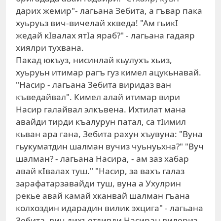
дарих жемир"- лагьана Зебита, а гъвар пака
хуьруьз вич-вичелай хкведа! "Ам гьикI
жедай кIвалах ятIа яраб?" - лагьана гадаяр
хиялри тухвана.
Пакад юкъуз, нисинлай кьулухъ хьиз,
хуьруьн итимар рагъ гуз кимел ацукьнавай.
"Насир - лагьана Зебита виридаз ван
къведайвал". Кимел алай итимар вири
Насир галайвал элкъвена. Ихтилат мана
авайди тирди къалурун патал, са тIимил
кьван ара гана, Зебита рахун хъувуна: "Вуна
гьукуматдин шалман вучиз чуьнуьхна?" "Вуч
шалман? - лагьана Насира, - ам заз хабар
авай кIвалах туш." "Насир, за вахъ галаз
зарафатарзавайди туш, вуна а Ухулрин
рекье авай камай хканвай шалман гъана
колхоздин идарадин вилик эхцига" - лагьана
Зебита, вич дихъетдивди Насиран вилериз