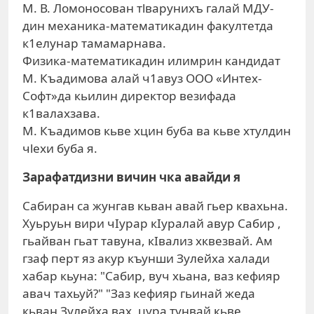
М. В. Ломоносован тlварунихъ галай МДУ-
дин механика-математикадин факултетда
к1елунар тамамарнава.
Физика-математикадин илимрин кандидат
М. Къадимова алай ч1авуз ООО «Интех-
Софт»да кьилин директор везифада
к1валахзава.
М. Къадимов кьве хцин буба ва кьве хтулдин
чlехи буба я.
Зарафатдизни вичин чка авайди я
Сабиран са жунгав кьван авай гьер квахьна.
Хуьруьн вири чIурар кIуралай авур Сабир ,
гьайван гьат тавуна, кIвализ хквезвай. Ам
гзаф перт яз акур къунши Зулейха халади
хабар кьуна: "Сабир, вуч хьана, ваз кефияр
авач тахьуй?" "Заз кефияр гьинай жеда
кьван Зулейха вах, цура тунвай кьве