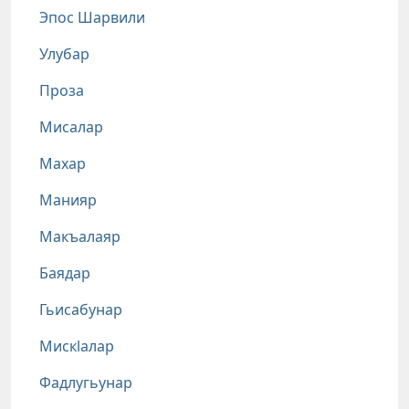
Эпос Шарвили
Улубар
Проза
Мисалар
Махар
Манияр
Макъалаяр
Баядар
Гьисабунар
Мискlалар
Фадлугьунар