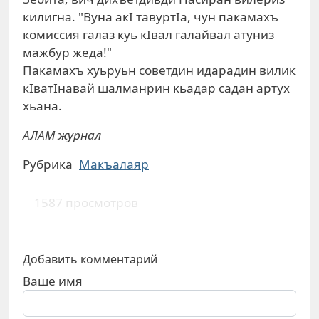
килигна. "Вуна акI тавуртIа, чун пакамахъ
комиссия галаз куь кIвал галайвал атуниз
мажбур жеда!"
Пакамахъ хуьруьн советдин идарадин вилик
кIватIнавай шалманрин кьадар садан артух
хьана.
АЛАМ журнал
Рубрика
Макъалаяр
1587 просмотров
Добавить комментарий
Ваше имя