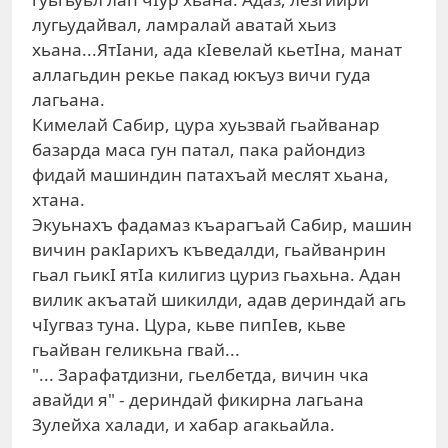
лугьудайвал, ламралай аватай хьиз
хьана...ЯтIани, ада кIевелай кьетIна, манат
аллагьдин рекье пакад юкъуз вичи гуда
лагьана.
Кимелай Сабир, цура хуьзвай гьайванар
базарда маса гун патал, пака райондиз
фидай машиндин патахъай меслят хьана,
хтана.
Экуьнахъ фадамаз къарагъай Сабир, машин
вичин ракIарихъ къведалди, гьайванрин
гьал гьикI ятIа килигиз цуриз гьахьна. Адан
вилик акъатай шикилди, адав дериндай агь
чIугваз туна. Цура, кьве пипIев, кьве
гьайван геликьна гвай...
"... Зарафатдизни, гьелбетда, вичин чка
авайди я" - дериндай фикирна лагьана
Зулейха халади, и хабар агакьайла.