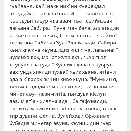
гьайвандикай, накь никIин къеряхдал
акъудайла, сад квахьна. Ингье кьве югъ я,
къекъуьн тавур чка авач, гьат хъийизвач" -
лагьана Сабира. "Вуна, чан бала, аллагьдин
рекье са манат яхъ, белки ваз гьат хъийин" -
теклифна Сабираз Зулейха халади. Сабира
кьил хкажна къуншидиз килигна, лагьана: "
Зулейха вах, манат жува яхъ, гьер гьат
хъувурла за гуда!" Зулейха хала са куьруь
вахтунда хиялди тухвай хьиз хьана, ятIани
ада а кIвалах вичин хиве кьуна. "Мумкин я,
жегьил гададиз чизвач жеди, гьи эвлийриз
минет авун лазим ятIа, гьи дуьа кIелун
лазим ятIа - хиялна ада". Са гафуналди,
нянихъ вичин кьил - кIвач чуьхвена, герек
тир дуьани кIелна, Зулейхади Сфуханмет
бубадиз минетар авуна, къуншидин гьер
гьат хъувун патал. Пакад юкъуз, са гьинай