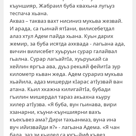
къуншияр, Жабраил буба квахьна лугьуз
теспача хьана.
Акваз – такваз вахт нисиниз мукьва жезвай.
И арада, са гьинай ятIани, вилисебетдал
алаз хтул Адем пайда хьана. Куьн дарих
жемир, за буба исятда ахквада - лагьана ада,
вичин вилисебет хуьруьн сурар галайвал
гьална. Сурар лагьайтIа, хуьруькай са
хейлин яргъа ава, дуьз рекьяй фейитIа зур
километр кьван жеда. Адем сурариз мукьва
хьайила, адаз мишерди кIарас атIузвай ван
атана. Кьил хкажна килигайтIа, бубади
гъилин мишердал тараз акьахна кьуру
хилер атIузва. «Я буба, вун гьинава, вири
хзанарни, къуни-къуншиярни вахъ
къекъвез ама? Дири тахьанмаз, вуна ина
вуч ийизвайди я?» - лагьана Адема. «Я чан
бала, заз зи кьилел са югъ-йиф къвез