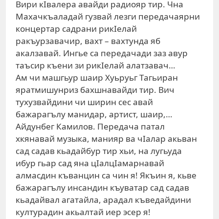
Вири кIвалера авайди радиояр тир. Чна
Махачкъаладай гузвай лезги передачаярни
концертар садрани рикIелай
ракъурзавачир, вахт – вахтунда яб
акалзавай. Ингье са передачади заз авур
таъсир къени зи рикIелай алатзавач…
Ам чи машгьур шаир Хуьруьг Тагьиран
яратмишунриз бахшнавайди тир. Вич
тухузвайдини чи ширин сес авай
бажарагълу манидар, артист, шаир,…
Айдунбег Камилов. Передача патал
хкянавай музыка, манияр ва чIалар акьван
сад садав кьадайбур тир хьи, на лугьуда
ибур гьар сад яна цIалцIамарнавай
алмасдин къванцин са чин я! Якъин я, кьве
бажарагълу инсандин къуватар сад садав
кьадайвал агатайла, арадал къведайдини
културадин акьалтай иер эсер я!