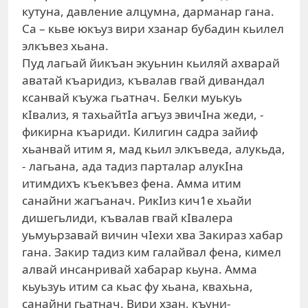
кутуна, давление алцумна, дарманар гана.
Са – кьве юкъуз вири хзанар бубадин кьилел
элкъвез хьана.
Пуд лагьай йикъан экуьнин кьиляй ахварай
аватай къаридиз, къвалав гвай дивандал
ксанвай къужа гьатнач. Белки муькуь
кIвализ, я тахьайтIа агъуз эвичIна жеди, -
фикирна къариди. Килигин садра зайиф
хьанвай итим я, мад кьил элкъведа, алукьда,
- лагьана, ада тадиз парталар алукIна
итимдихъ къекъвез фена. Амма итим
санайни жагъанач. РикIиз кич1е хьайи
дишегьлиди, къвалав гвай кIвалера
уьмуьрзавай вичин чIехи хва Закираз хабар
гана. Закир тадиз ким галайвал фена, кимел
алвай инсанривай хабарар кьуна. Амма
кьуьзуь итим са кьас фу хьана, квахьна,
санайни гьатнач. Вири хзан, къуни-