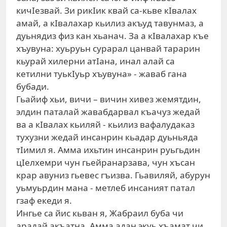
кичIезвай. Зи рикIик квай са-кьве кIвалах
амай, а кIвалахар кьилиз акъуд тавунмаз, а
дуьнядиз физ кан хьанач. За а кIвалахар къе
хъувуна: хуьруьн сурарал цанвай тарарин
кьурай хилерни атIана, инал алай са
кетилни туькIуьр хъувуна» - жаваб гана
бубади.
Гьайиф хьи, вичи – вичин хивез жемятдин,
элдин паталай жавабдарвал къачуз жедай
ва а кIвалах кьиляй - кьилиз вафалудаказ
тухузни жедай инсанрин кьадар дуьньяда
тIимил я. Амма ихьтин инсанрин руьгьдин
цIелхемри чун гьейранарзава, чун хъсан
крар авуниз гьевес гъизва. Гьавиляй, абурун
уьмуьрдин мана - метлеб инсаният патал
гзаф екеди я.
Ингье са йис кьван я, Жабраил буба чи
арадай акъатна. Амма адан экуь хъамат чи