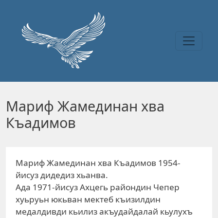
Перейти к основному содержанию
Мариф Жамединан хва
Къадимов
Мариф Жамединан хва Къадимов 1954-
йисуз дидедиз хьанва.
Ада 1971-йисуз Ахцегь райондин Чепер
хуьруьн юкьван мектеб къизилдин
медалдивди кьилиз акъудайдалай кьулухъ