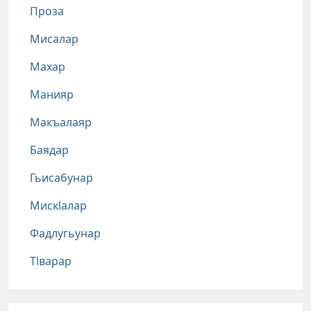
Проза
Мисалар
Махар
Манияр
Макъалаяр
Баядар
Гьисабунар
Мискlалар
Фадлугьунар
Тlварар