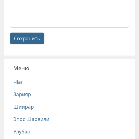
Сохранить
Меню
Чlал
Зарияр
Шиирар
Эпос Шарвили
Улубар