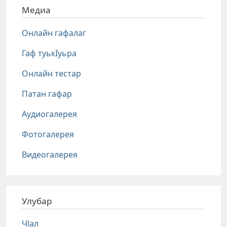
Медиа
Онлайн гафалаг
Гаф туькIуьра
Онлайн тестар
Патан гафар
Аудиогалерея
Фотогалерея
Видеогалерея
Улубар
Чlал