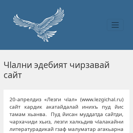
Перейти к основному содержанию
Чlални эдебият чирзавай
сайт
20-апрелдиз «Лезги чlал» (www.lezgichal.ru)
сайт кардик акатайдалай инихъ пуд йис
тамам хьанва. Пуд йисан муддатда сайтди,
чархачиди хьиз, лезги халкьдив чlалакайни
литературадикай гзаф малуматар агакьарна