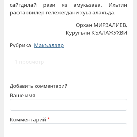
сайтдилай рази яз амукьзава. Ихьтин
рафтарвилер гележегдани хуьз алахъда.
Орхан МИРЗАЛИЕВ,
Куругъли КЪАЛАЖУХВИ
Рубрика
Макъалаяр
1 просмотр
Добавить комментарий
Ваше имя
Комментарий