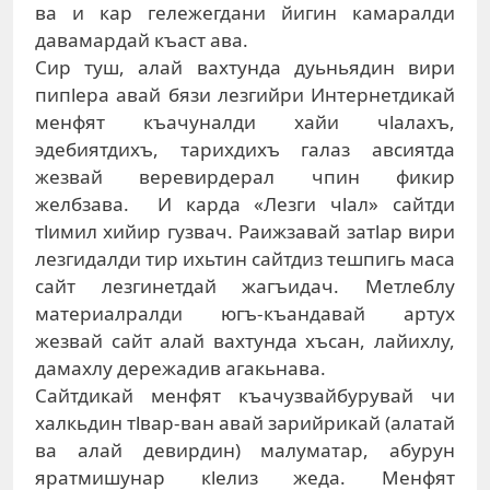
ва и кар гележегдани йигин камаралди
давамардай къаст ава.
Сир туш, алай вахтунда дуьньядин вири
пипlера авай бязи лезгийри Интернетдикай
менфят къачуналди хайи чlалахъ,
эдебиятдихъ, тарихдихъ галаз авсиятда
жезвай веревирдерал чпин фикир
желбзава. И карда «Лезги чlал» сайтди
тlимил хийир гузвач. Раижзавай затlар вири
лезгидалди тир ихьтин сайтдиз тешпигь маса
сайт лезгинетдай жагъидач. Метлеблу
материалралди югъ-къандавай артух
жезвай сайт алай вахтунда хъсан, лайихлу,
дамахлу дережадив агакьнава.
Сайтдикай менфят къачузвайбурувай чи
халкьдин тlвар-ван авай зарийрикай (алатай
ва алай девирдин) малуматар, абурун
яратмишунар кlелиз жеда. Менфят