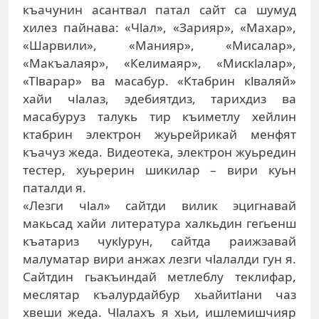
къачунин асантвал патал сайт са шумуд
хилез пайнава: «Чlал», «Зарияр», «Махар»,
«Шарвили», «Манияр», «Мисалар»,
«Макъалаяр», «Келимаяр», «Мискlалар»,
«Тlварар» ва масабур. «Ктабрин кlваляй»
хайи чlалаз, эдебиятдиз, тарихдиз ва
масабуруз талукь тир къиметлу хейлин
ктабрин электрон жуьрейрикай менфят
къачуз жеда. Видеотека, электрон жуьредин
тестер, хуьрерин шикилар – вири куьн
паталди я.
«Лезги чlал» сайтди вилик эцигнавай
макьсад хайи литература халкьдин гегьенш
къатариз чукlурун, сайтда раижзавай
малуматар вири анжах лезги чlалалди гун я.
Сайтдин гьакъиндай метлеблу теклифар,
меслятар къалурдайбур хьайитlани чаз
хвеши жеда. Чlалахъ я хьи, ишлемишчияр