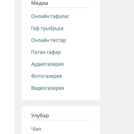
Медиа
Онлайн гафалаг
Гаф туькIуьра
Онлайн тестар
Патан гафар
Аудиогалерея
Фотогалерея
Видеогалерея
Улубар
Чlал