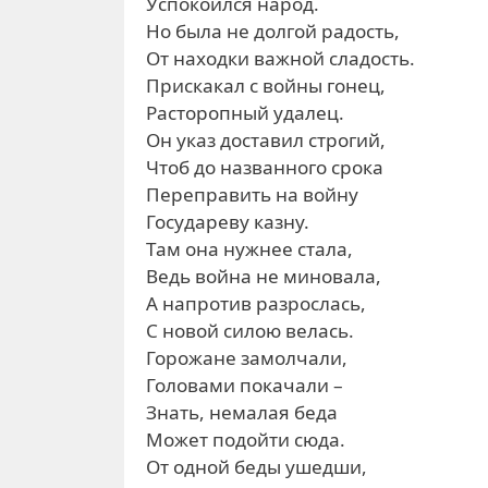
Успокоился народ.
Но была не долгой радость,
От находки важной сладость.
Прискакал с войны гонец,
Расторопный удалец.
Он указ доставил строгий,
Чтоб до названного срока
Переправить на войну
Государеву казну.
Там она нужнее стала,
Ведь война не миновала,
А напротив разрослась,
С новой силою велась.
Горожане замолчали,
Головами покачали –
Знать, немалая беда
Может подойти сюда.
От одной беды ушедши,