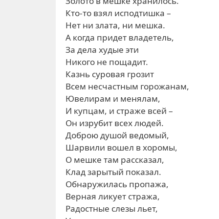
Золото в мешке хранилось.
Кто-то взял исподтишка –
Нет ни злата, ни мешка.
А когда придет владетель,
За дела худые эти
Никого не пощадит.
Казнь суровая грозит
Всем несчастным горожанам,
Ювелирам и менялам,
И купцам, и страже всей –
Он изрубит всех людей.
Доброю душой ведомый,
Шарвили вошел в хоромы,
О мешке там рассказал,
Клад зарытый показал.
Обнаружилась пропажа,
Верная ликует стража,
Радостные слезы льет,