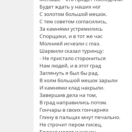
Будет ждать у наших ног
С золотом большой мешок.
С тем советом согласились,
За камнями устремились
Спорщики, и в тот же час
Молнией исчезли с глаз.
Шарвили сказал туринцу:
- Не пристало сторониться
Нам людей, и в этот град
Заглянуть я был бы рад.
В холм большой мешок зарыли
И камнями клад накрыли.
Завершив дела на том,
В град направились потом.
Гончары в своих гончарнях
Глину в пальцах мнут печально.
Не строчит пером писец,
Бросил молот и кузнец.