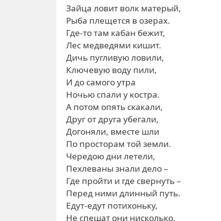
Зайца ловит волк матерый,
Рыба плещется в озерах.
Где-то там кабан бежит,
Лес медведями кишит.
Дичь пугливую ловили,
Ключевую воду пили,
И до самого утра
Ночью спали у костра.
А потом опять скакали,
Друг от друга убегали,
Догоняли, вместе шли
По просторам той земли.
Чередою дни летели,
Пехлеваны знали дело –
Где пройти и где свернуть –
Перед ними длинный путь.
Едут-едут потихоньку,
Не спешат они нисколько.