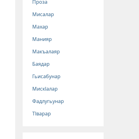
Проза
Мисалар
Махар
Манияр
Макъалаяр
Баядар
Гьисабунар
Мискlалар
Фадлугьунар
Тlварар