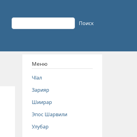
Поиск
Поиск
Меню
Чlал
Зарияр
Шиирар
Эпос Шарвили
Улубар