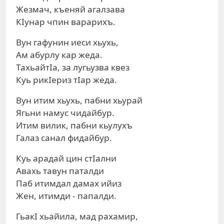
Жезмач, къеняй агалзава
КIунар чпин варарихъ.
Вун гафунин иеси хьухь,
Ам абурлу кар жеда.
ТахьайтIа, за лугьузва квез
Куь рикIериз тIар жеда.
Вун итим хьухь, пабни хьурай
Ягьни намус чидайбур.
Итим вилик, пабни кьулухъ
Галаз санал фидайбур.
Куь арадай цин стIални
Авахь тавун паталди
Паб итимдал дамах ийиз
Жен, итимди - папалди.
ГьакI хьайила, мад рахамир,