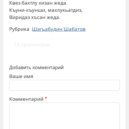
Квез бахтлу хизан жеда.
Къуни-къунши, махлукьатдиз,
Виридаз хъсан жеда.
Рубрика
Шагьабудин Шабатов
14 просмотров
Добавить комментарий
Ваше имя
Комментарий