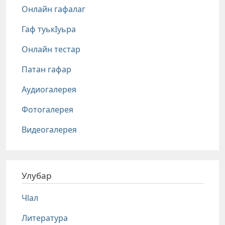
Онлайн гафалаг
Гаф туькIуьра
Онлайн тестар
Патан гафар
Аудиогалерея
Фотогалерея
Видеогалерея
Улубар
Чlал
Литература