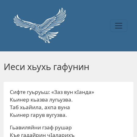
Перейти к основному содержанию
Иеси хьухь гафунин
Сифте гуьруьш: «Заз вун кIанда»
Кьинер кьазва лугьузва.
Таб хьайила, ахпа вуна
Кьинер гарув вугузва.
Гьавиляйни гзаф рушар
Къе гадайрин чIаларихъ