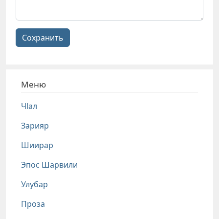
Сохранить
Меню
Чlал
Зарияр
Шиирар
Эпос Шарвили
Улубар
Проза