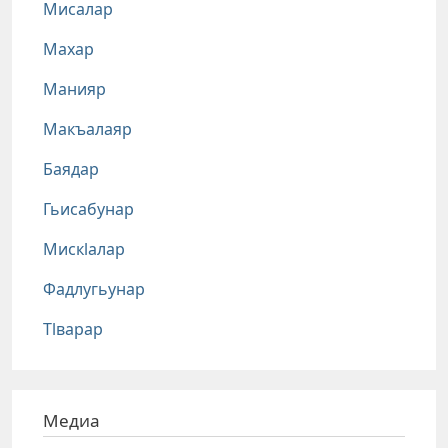
Мисалар
Махар
Манияр
Макъалаяр
Баядар
Гьисабунар
Мискlалар
Фадлугьунар
Тlварар
Медиа