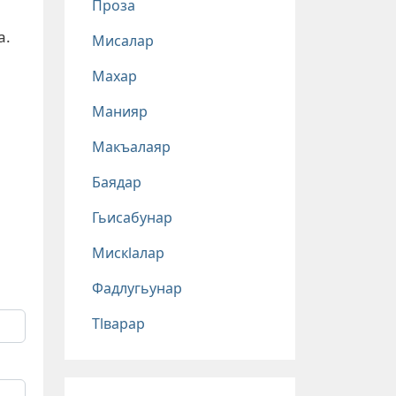
Проза
а.
Мисалар
Махар
Манияр
Макъалаяр
Баядар
Гьисабунар
Мискlалар
Фадлугьунар
Тlварар