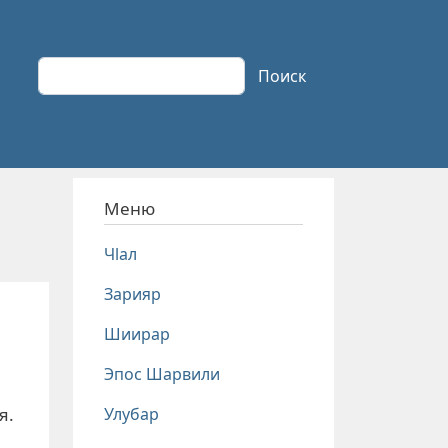
Поиск
Поиск
Меню
Чlал
Зарияр
Шиирар
Эпос Шарвили
Улубар
я.