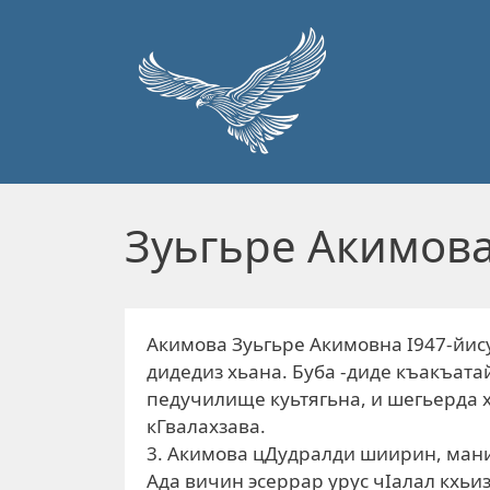
Перейти к основному содержанию
Зуьгьре Акимов
Акимова Зуьгьре Акимовна I947-йис
дидедиз хьана. Буба -диде къакъат
педучилище куьтягьна, и шегьерда х
кГвалахзава.
3. Акимова цДудралди шиирин, мани
Ада вичин эсеррар урус чIалал кхьиз