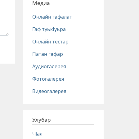
Медиа
Онлайн гафалаг
Гаф туькIуьра
Онлайн тестар
Патан гафар
Аудиогалерея
Фотогалерея
Видеогалерея
Улубар
Чlал