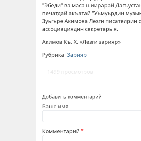
"Эбеди" ва маса шиирарай Дагъустан
печатдай акъатай "Уьмуьрдин музыка
Зуьгьре Акимова Лезги писателрин 
ассоциациядин секретарь я.
Акимов Къ. Х. «Лезги зарияр»
Рубрика
Зарияр
1499 просмотров
Добавить комментарий
Ваше имя
Комментарий