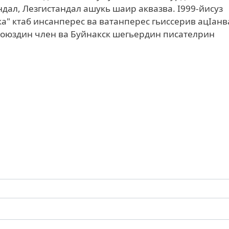
дал, Лезгистандал ашукь шаир аквазва. I999-йисуз
" ктаб инсанперес ва ватанперес гьиссерив ацIанв
союздин член ва Буйнакск шегьердин писателрин