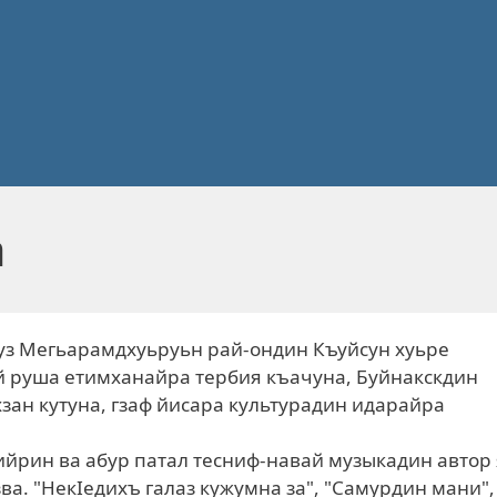
а
уз Мегьарамдхуьруьн рай-ондин Къуйсун хуьре
ай руша етимханайра тербия къачуна, Буйнакскдин
зан кутуна, гзаф йисара культурадин идарайра
йрин ва абур патал тесниф-навай музыкадин автор 
ва. "НекIедихъ галаз кужумна за", "Самурдин мани",