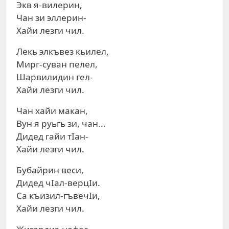
Экв я-вилерин,
Чан зи эллерин-
Хайи лезги чил.
Лекь элкъвез кьилел,
Мирг-суван пелел,
Шарвилидин гел-
Хайи лезги чил.
Чан хайи макан,
Вун я руьгь зи, чан...
Дидед гайи тIан-
Хайи лезги чил.
Бубайрин веси,
Дидед чIал-верцIи.
Са къизил-гъвечIи,
Хайи лезги чил.