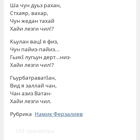
Ша чун дуьз рахан,
Стхаяр, вахар,
Чун жедан тахай
Хайи лезги чил!?
Кьулан вацI я физ,
Чун пайиз-пайиз...
ГьикI лугьун дерт...низ-
Хайи лезги чил!?
ГъурбатраватIан,
Вид я заллай чан,
Чан азиз Ватан-
Хайи лезги чил.
Рубрика
Намик Ферзалиев
143 просмотра