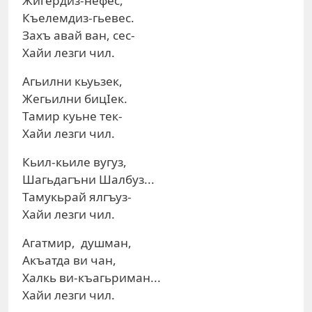
Жигердиз-нефес,
Къелемдиз-гьевес.
Захъ авай ван, сес-
Хайи лезги чил.
Агьилни кьуьзек,
Жегьилни бицIек.
Тамир куьне тек-
Хайи лезги чил.
Кьил-кьиле вугуз,
Шагьдагъни Шалбуз...
Тамукьрай ялгъуз-
Хайи лезги чил.
Агатмир, душман,
Акъатда ви чан,
Халкь ви-къагьриман...
Хайи лезги чил.