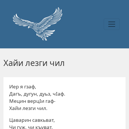
Перейти к основному содержанию
Хайи лезги чил
Иер я гзаф,
Дагъ, дугун, дуьз, чIаф.
Мецин верцIи гаф-
Хайи лезги чил.
Цаварин савкьват,
Чи гуж, чи къуват,