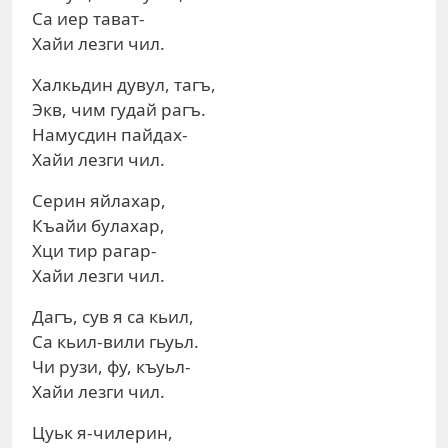
Са иер тават-
Хайи лезги чил.
Халкьдин дувул, тагъ,
Экв, чим гудай рагъ.
Намусдин пайдах-
Хайи лезги чил.
Серин яйлахар,
Къайи булахар,
Хци тир рагар-
Хайи лезги чил.
Дагъ, сув я са кьил,
Са кьил-вили гьуьл.
Чи рузи, фу, къуьл-
Хайи лезги чил.
Цуьк я-чилерин,