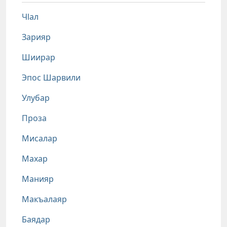
Чlал
Зарияр
Шиирар
Эпос Шарвили
Улубар
Проза
Мисалар
Махар
Манияр
Макъалаяр
Баядар