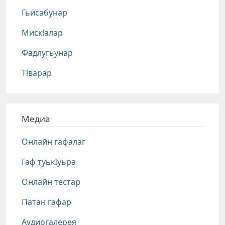
Гьисабунар
Мискlалар
Фадлугьунар
Тlварар
Медиа
Онлайн гафалаг
Гаф туькIуьра
Онлайн тестар
Патан гафар
Аудиогалерея