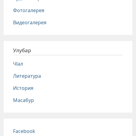
Фотогалерея
Видеогалерея
Улубар
Чlал
Литература
История
Масабур
Соц сети
Facebook