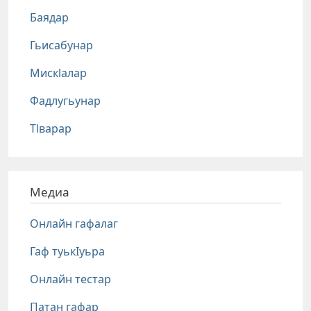
Баядар
Гьисабунар
Мискlалар
Фадлугьунар
Тlварар
Медиа
Онлайн гафалаг
Гаф туькIуьра
Онлайн тестар
Патан гафар