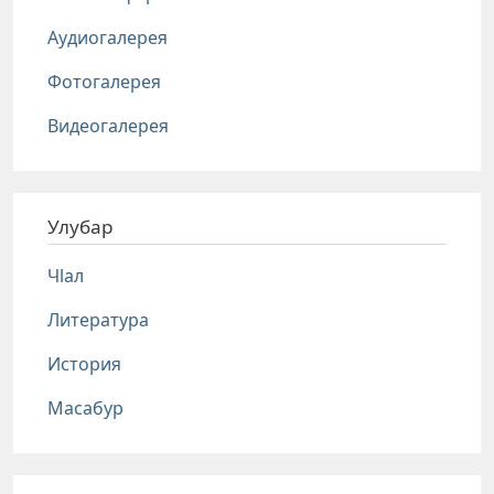
Аудиогалерея
Фотогалерея
Видеогалерея
Улубар
Чlал
Литература
История
Масабур