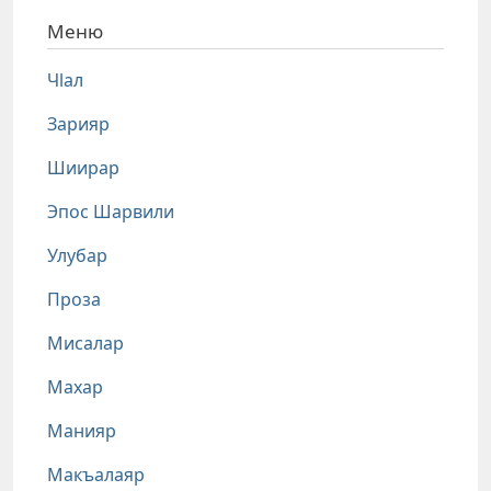
Меню
Чlал
Зарияр
Шиирар
Эпос Шарвили
Улубар
Проза
Мисалар
Махар
Манияр
Макъалаяр