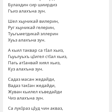
Булахдин сир шиирдиз
Гъиз алахъна зун.
Шел хьуникай вилерин,
Руг хьуникай гелерин,
Туьгьметдикай эллерин
Хуьз алахъна зун.
А кьил таквар са тIал хьиз,
Гьуьлуьхъ цIигел стIал хьиз,
Пагь атIанвай хиял хьиз,
Куз алахъна зун.
Садаз масан жедайди,
Вадаз такIан жедайди,
Жуван кьилел къведайди
Чиз алахъна зун.
Са лукIраз цIуд чин акваз,