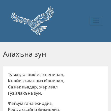
Перейти к основному содержанию
Алахъна зун
Туькьуьл рикIиз къенивал,
Къайи къванциз кIанивал,
Са кек кьадар, жеривал
Гуз алахъна зун.
Фагьум гана эхирдиз,
Рехъ ахъайна фикирдиз.