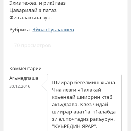
Эхиз тежез, и рикI гваз
Цаварилай а патаз
Физ алахъна зун.
Рубрика
Эйваз Гуьлалиев
70 просмотров
Комментарии
Агьмедпаша
Шиирар бегелмиш хьана.
30.12.2016
Чна лезги ч1алакай
кхьенвай шииррин ктаб
акъудзава. Квез чидай
шиирар ават1а, т1алабда
зи эл.почтадиз ракъурун.
"КУЬРЕДИН ЯРАР".