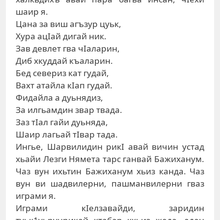
шаир я.
Цана за виш агъзур цуьк,
Хура ацIай дигай ник.
Зав девлет гва чIаларин,
Диб хкуддай къаларин.
Бед севериз кат гудай,
Вахт атайла кIап гудай.
Фидайла а дуьнядиз,
За илгьамдин звар твада.
Заз тIал гайи дуьняда,
Шаир лагьай тIвар тада.
Ингье, Шарвилидин рикI авай вичин устад
хьайи Лезги Нямета тарс ганвай Бажиханум.
Чаз вун ихьтин Бажиханум хьиз канда. Чаз
вун ви шадвилерни, пашманвилерни гваз
играми я.
Играми кIелзавайди, заридин