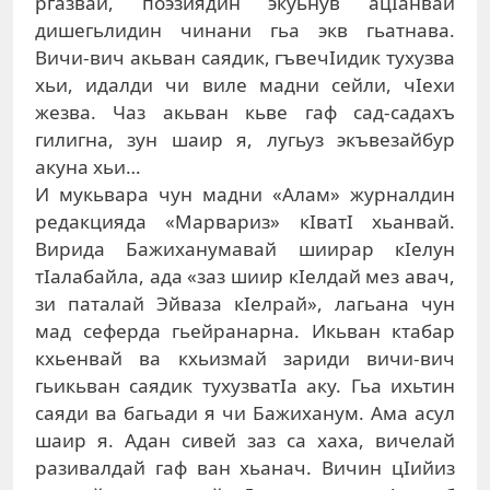
ргазвай, поэзиядин экуьнув ацIанвай
дишегьлидин чинани гьа экв гьатнава.
Вичи-вич акьван саядик, гъвечIидик тухузва
хьи, идалди чи виле мадни сейли, чIехи
жезва. Чаз акьван кьве гаф сад-садахъ
гилигна, зун шаир я, лугьуз экъвезайбур
акуна хьи…
И мукьвара чун мадни «Алам» журналдин
редакцияда «Марвариз» кIватI хьанвай.
Вирида Бажиханумавай шиирар кIелун
тIалабайла, ада «заз шиир кIелдай мез авач,
зи паталай Эйваза кIелрай», лагьана чун
мад сеферда гьейранарна. Икьван ктабар
кхьенвай ва кхьизмай зариди вичи-вич
гьикьван саядик тухузватIа аку. Гьа ихьтин
саяди ва багьади я чи Бажиханум. Ама асул
шаир я. Адан сивей заз са хаха, вичелай
разивалдай гаф ван хьанач. Вичин цIийиз