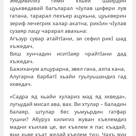
эбедивилиз гимн кхьей шаирдин
цуькведавай багъларал чIулав цифери лув
гатана, тарарал пехъер ацукьна, цуькверин
зериф лечегрик халар акатна, рикIин чIулав
сузаяр лацу чарарал авахьна:
Агъзур сувар атайтIани, зи сефил рикI шад
хъжедач,
Виш хунчадин иситIаяр чрайтIани дад
хъжедач.
Бажиханум алцурарна, эвел гана, ахпа кана,
Алугарна барбатI хьайи гуьлуьшандиз гад
хкведач.
«Садра яд хьайи хулариз мад яд хкведа»,
лугьудай мисал ава, вах. Ви хтулар – баладин
балаяр, штулар бес уьмуьрдин гатфар
тушни? Абуруз килигиз жуван къелемдиз
мадни къилав це, ви къелем я пас къадай,
яни кьве къат жедай къелем туш. Чахъ вун