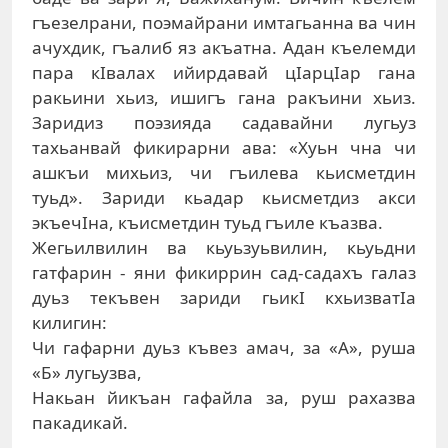
гъезелрани, поэмайрани имтагьанна ва чин
ачухдик, гъалиб яз акъатна. Адан къелемди
пара кIвалах ийирдавай цIарцIар гана
ракьини хьиз, ишигъ гана ракъини хьиз.
Заридиз поэзияда садавайни лугьуз
тахьанвай фикирарни ава: «Хуьн чна чи
ашкъи михьиз, чи гъилева кьисметдин
туьд». Зариди кьадар кьисметдиз акси
экъечIна, къисметдин туьд гъиле къазва.
Жегьилвилин ва кьуьзуьвилин, кьуьдни
гатфарин - яни фикиррин сад-садахъ галаз
дуьз текъвен зариди гьикI кхьизватIа
килигин:
Чи гафарни дуьз къвез амач, за «А», руша
«Б» лугьузва,
Накьан йикъан гафайла за, руш рахазва
пакадикай.