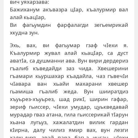
вич уяхарзава:
Бажиханум акъвазра цIар, къалурмир вал
алай кьацIар,
Ви фагьумдин фарфалагди зегьемрикай
хкудна зун.
Эхь, вах, ви фагьумар гзаф чIехи я.
Къалурмир жувал алай кьацIар, са дуст
аватIа, са душманни ава. Вун вири дердериз
гъалиб къведайди заз чида. Хвешерини
гъамари кьуршахар къадайла, чаз гъвечIи
чIавара ван хьайи махарани хвешер
гьамиша гъалиб жеда. Вун шииратдиз
хъуьрез-хъуьрез, шад рикI, ширин гафар,
зериф гьиссер, чIехи умудар, цуькведавай
мурадар гваз атана, гила гьиссерикай тIарун
хьана лугьуз, хажалатдин вилик гардан
кIирна, далу чилиз ямир вах, вун лезги
халкьдихъ авай пара багьа инсан, чIехи