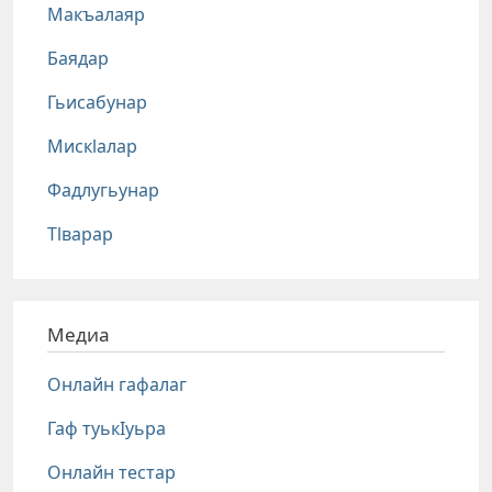
Макъалаяр
Баядар
Гьисабунар
Мискlалар
Фадлугьунар
Тlварар
Медиа
Онлайн гафалаг
Гаф туькIуьра
Онлайн тестар