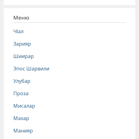
Меню
Чlал
Зарияр
Шиирар
Эпос Шарвили
Улубар
Проза
Мисалар
Махар
Манияр