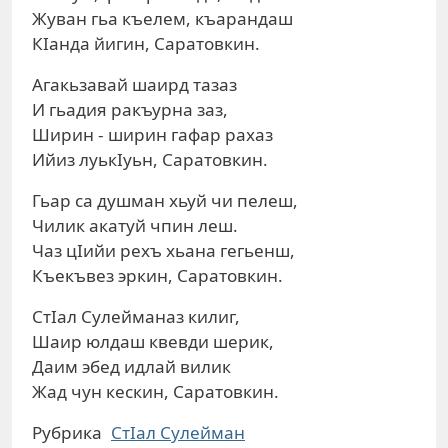
Жуван гьа къелем, къарандаш
КIанда йигин, Саратовкин.
Агакьзавай шаирд тазаз
И гьадия ракъурна заз,
Ширин - ширин гафар рахаз
Ийиз луькIуьн, Саратовкин.
Гьар са душман хьуй чи пелеш,
Чилик акатуй чпин леш.
Чаз цIийи рехъ хьана гегьенш,
Къекъвез эркин, Саратовкин.
СтIал Сулейманаз килиг,
Шаир юлдаш квевди шерик,
Даим эбед идлай вилик
Жад чун кескин, Саратовкин.
Рубрика
СтIал Сулейман