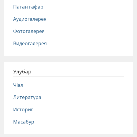
Патан гафар
Аудиогалерея
Фотогалерея
Видеогалерея
Улубар
Чlал
Литература
История
Масабур