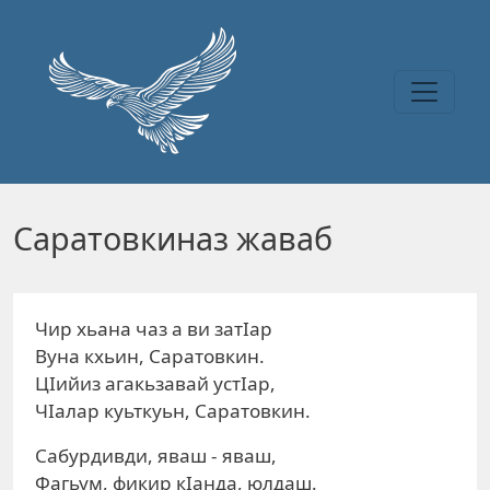
Перейти к основному содержанию
Саратовкиназ жаваб
Чир хьана чаз а ви затIар
Вуна кхьин, Саратовкин.
ЦIийиз агакьзавай устIар,
ЧIалар куьткуьн, Саратовкин.
Сабурдивди, яваш - яваш,
Фагьум, фикир кIанда, юлдаш.