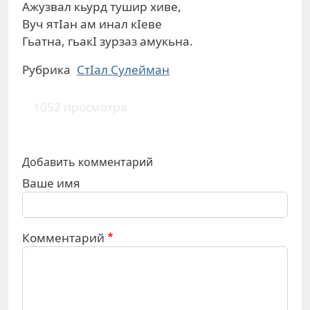
Ажузвал кьурд тушир хиве,
Вуч ятIан ам инал кIеве
Гьатна, гьакI зурзаз амукьна.
Рубрика
СтIал Сулейман
1052 просмотра
Добавить комментарий
Ваше имя
Комментарий