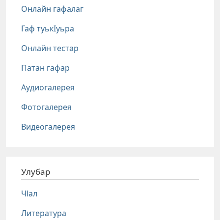
Онлайн гафалаг
Гаф туькIуьра
Онлайн тестар
Патан гафар
Аудиогалерея
Фотогалерея
Видеогалерея
Улубар
Чlал
Литература