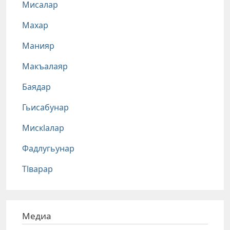
Мисалар
Махар
Манияр
Макъалаяр
Баядар
Гьисабунар
Мискlалар
Фадлугьунар
Тlварар
Медиа