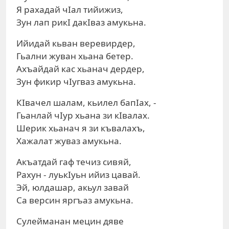
Я рахадай чIал тийижиз,
Зун лап рикI дакIваз амукьна.
Ийидай кьван веревирдер,
Гьални жуван хьана бетер.
Ахъайдай кас хьанач дердер,
Зун фикир чIугваз амукьна.
КIвачел шалам, кьилел бапIах, -
Гьанлай чIур хьана зи кIвалах.
Шерик хьанач я зи къвалахъ,
Хажалат жуваз амукьна.
Акъатдай гаф течиз сивяй,
Рахун - луькIуьн ийиз цавай.
Эй, юлдашар, акьул завай
Са версин яргъаз амукьна.
Сулейманан мецин дяве