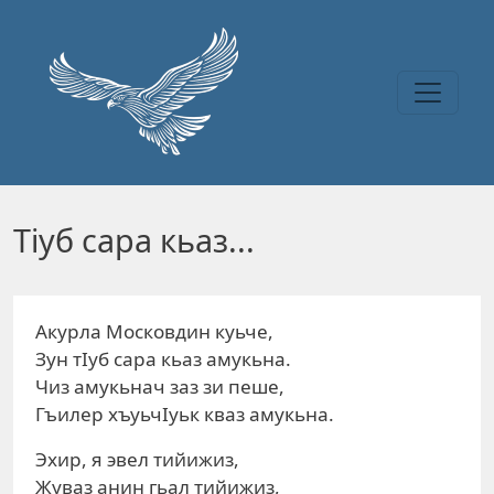
Перейти к основному содержанию
Тiуб сара кьаз...
Акурла Московдин куьче,
Зун тIуб сара кьаз амукьна.
Чиз амукьнач заз зи пеше,
Гъилер хъуьчIуьк кваз амукьна.
Эхир, я эвел тийижиз,
Жуваз анин гьал тийижиз,