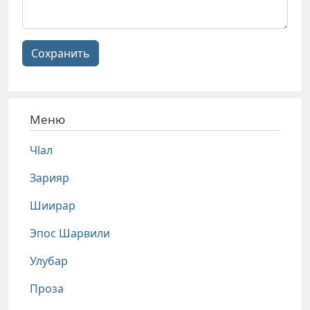
Сохранить
Меню
Чlал
Зарияр
Шиирар
Эпос Шарвили
Улубар
Проза