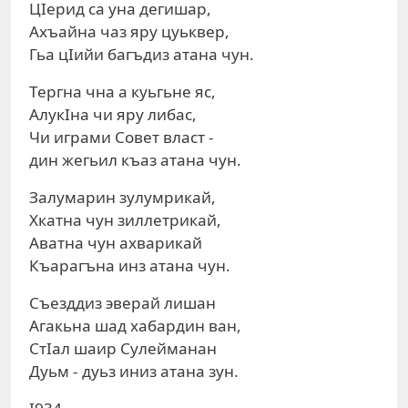
ЦIерид са уна дегишар,
Ахъайна чаз яру цуьквер,
Гьа цIийи багъдиз атана чун.
Тергна чна а куьгьне яс,
АлукIна чи яру либас,
Чи играми Совет власт -
дин жегьил къаз атана чун.
Залумарин зулумрикай,
Хкатна чун зиллетрикай,
Аватна чун ахварикай
Къарагъна инз атана чун.
Съезддиз эверай лишан
Агакьна шад хабардин ван,
СтIал шаир Сулейманан
Дуьм - дуьз иниз атана зун.