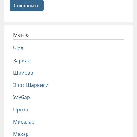
Сохранить
Меню
Чlал
Зарияр
Шиирар
Эпос Шарвили
Улубар
Проза
Мисалар
Махар