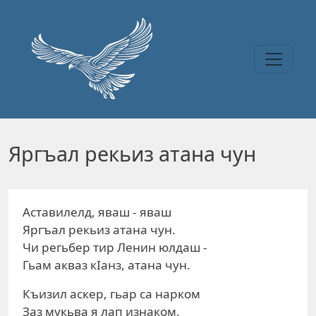
Перейти к основному содержанию
Яргъал рекьиз атана чун
Аставилелд, яваш - яваш
Яргъал рекьиз атана чун.
Чи регьбер тир Ленин юлдаш -
Гьам акваз кIанз, атана чун.
Къизил аскер, гьар са нарком
Заз мукьва я лап изнаком.