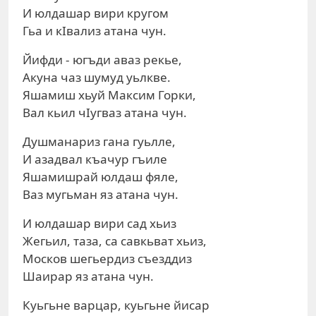
И юлдашар вири кругом
Гьа и кIвализ атана чун.
Йифди - югъди аваз рекье,
Акуна чаз шумуд уьлкве.
Яшамиш хьуй Максим Горки,
Вал кьил чIугваз атана чун.
Душманариз гана гуьлле,
И азадвал къачур гъиле
Яшамишрай юлдаш фяле,
Ваз мугьман яз атана чун.
И юлдашар вири сад хьиз
Жегьил, таза, са савкьват хьиз,
Москов шегьердиз съезддиз
Шаирар яз атана чун.
Куьгьне варцар, куьгьне йисар