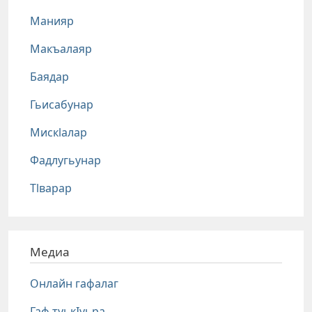
Манияр
Макъалаяр
Баядар
Гьисабунар
Мискlалар
Фадлугьунар
Тlварар
Медиа
Онлайн гафалаг
Гаф туькIуьра