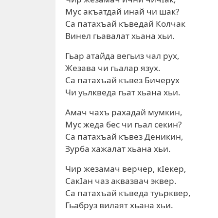
Мус акъатдай инай чи шак?
Са патахъай къведай Колчак
Винел гьавалат хьана хьи.
Гьар атайда вегьиз чал рух,
Жезава чи гьалар язух.
Са патахъай къвез Бичерух
Чи уьлкведа гьат хьана хьи.
Амач чахъ рахадай мумкин,
Мус жеда бес чи гьал секин?
Са патахъай къвез Деникин,
Зурба хажалат хьана хьи.
Чир жезамач верчер, кIекер,
СакIан чаз аквазвач эквер.
Са патахъай къведа туьрквер,
Гьабруз вилаят хьана хьи.