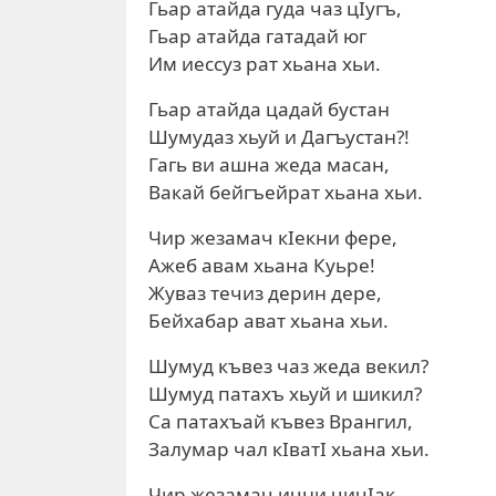
Гьар атайда гуда чаз цIугъ,
Гьар атайда гатадай юг
Им иессуз рат хьана хьи.
Гьар атайда цадай бустан
Шумудаз хьуй и Дагъустан?!
Гагь ви ашна жеда масан,
Вакай бейгъейрат хьана хьи.
Чир жезамач кIекни фере,
Ажеб авам хьана Куьре!
Жуваз течиз дерин дере,
Бейхабар ават хьана хьи.
Шумуд къвез чаз жеда векил?
Шумуд патахъ хьуй и шикил?
Са патахъай къвез Врангил,
Залумар чал кIватI хьана хьи.
Чир жезамач ични чичIак,