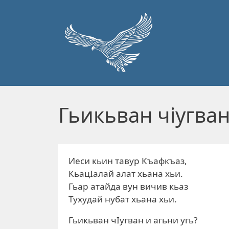
Перейти к основному содержанию
Гьикьван чiугван
Иеси кьин тавур Къафкъаз,
КьацIалай алат хьана хьи.
Гьар атайда вун вичив кьаз
Тухудай нубат хьана хьи.
Гьикьван чIугван и агьни угь?