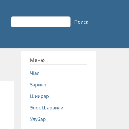
Поиск
Поиск
Меню
Чlал
Зарияр
Шиирар
Эпос Шарвили
Улубар