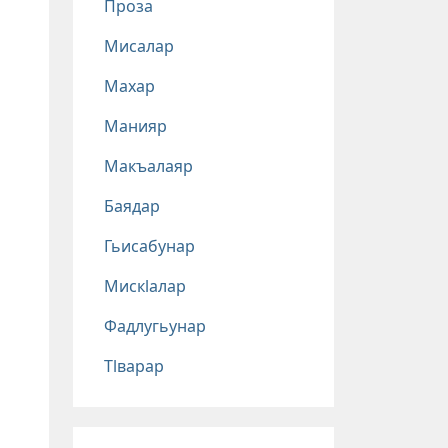
Проза
Мисалар
Махар
Манияр
Макъалаяр
Баядар
Гьисабунар
Мискlалар
Фадлугьунар
Тlварар