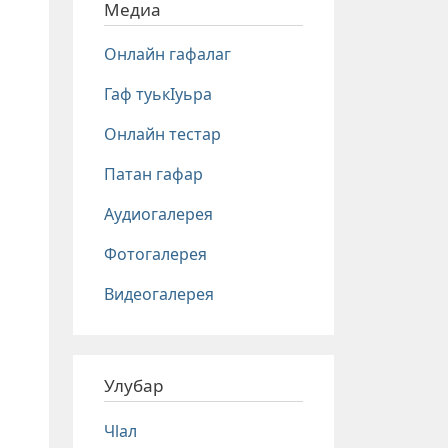
Медиа
Онлайн гафалаг
Гаф туькIуьра
Онлайн тестар
Патан гафар
Аудиогалерея
Фотогалерея
Видеогалерея
Улубар
Чlал