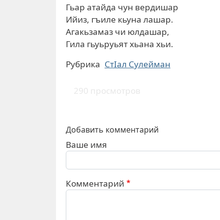
Гьар атайда чун вердишар
Ийиз, гъиле кьуна лашар.
Агакьзамаз чи юлдашар,
Гила гьуьруьят хьана хьи.
Рубрика
СтIал Сулейман
290 просмотров
Добавить комментарий
Ваше имя
Комментарий