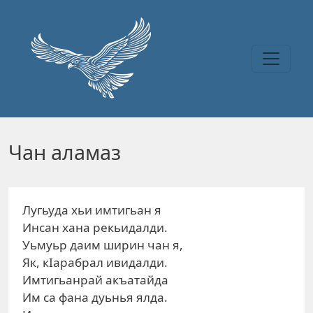
Перейти к основному содержанию
Чан аламаз
Лугьуда хьи имтигьан я
Инсан хана рекьидалди.
Уьмуьр даим ширин чан я,
Як, кIарабрал ивидалди.
Имтигьанрай акъатайда
Им са фана дуьнья ялда.