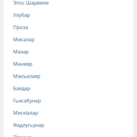
Эпос Шарвили
Улубар
Проза
Мисалар
Махар
Манияр
Макъалаяр
Баядар
Гьисабунар
Мискlалар
Фадлугьунар