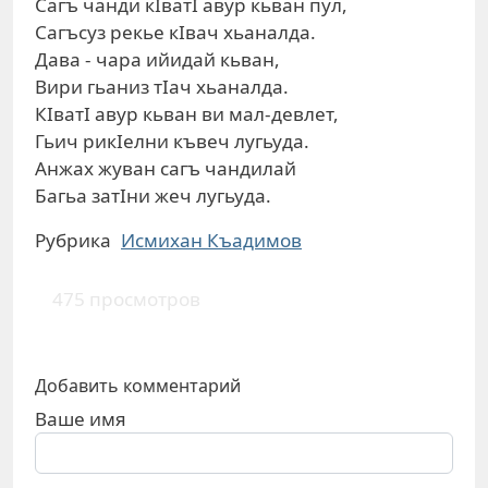
Сагъ чанди кIватI авур кьван пул,
Сагъсуз рекье кIвач хьаналда.
Дава - чара ийидай кьван,
Вири гьаниз тIач хьаналда.
КIватI авур кьван ви мал-девлет,
Гьич рикIелни къвеч лугьуда.
Анжах жуван сагъ чандилай
Багьа затIни жеч лугьуда.
Рубрика
Исмихан Къадимов
475 просмотров
Добавить комментарий
Ваше имя