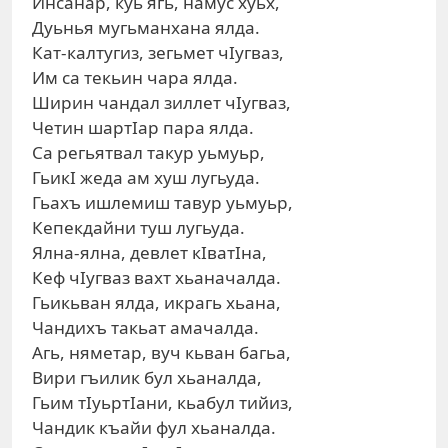
Инсанар, куь ягь, намус хуьх,
Дуьнья мугьманхана ялда.
Кат-калтугиз, зегьмет чIугваз,
Им са текьин чара ялда.
Ширин чандал зиллет чIугваз,
Четин шартIар пара ялда.
Са регьятвал такур уьмуьр,
ГьикI жеда ам хуш лугьуда.
Гьахъ ишлемиш тавур уьмуьр,
Кепекдайни туш лугьуда.
Ялна-ялна, девлет кIватIна,
Кеф чIугваз вахт хьаначалда.
Гьикьван ялда, икрагь хьана,
Чандихъ такьат амачалда.
Агь, няметар, вуч кьван багьа,
Вири гъилик бул хьаналда,
Гьим тIуьртIани, кьабул тийиз,
Чандик къайи фул хьаналда.