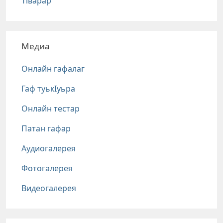
Тlварар
Медиа
Онлайн гафалаг
Гаф туькIуьра
Онлайн тестар
Патан гафар
Аудиогалерея
Фотогалерея
Видеогалерея