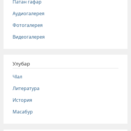
Патан гафар
Аудиогалерея
Фотогалерея
Видеогалерея
Улубар
Чlал
Литература
История
Масабур