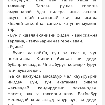
талукьар! Тарлан рушаз килигиз
амукьнавай. Адан вилера, чина акьван
ажугъ, цIай гьатнавай хьи, ам исятда
кIваляй экъечIна, санихъ катунни мумкин
тир.
- Вун и кIваляй санизни фидач, - ван хкажна
Тарлана, - талукьарни чаз герек авач.
- Вучиз?
- Вучиз лагьайтIа, вун зи свас я, чун
некягьнава. Къенин йикъал чи диде-
бубаярни шад я. Чна абурун кефияр чIурун
гьич дуьз жедач.
Гьа са вахтунда масадбур чал хъуьруьрни
ийидач. Вун, зун акатайдаз сивера
жакьвадай кендирдизни элкъуьрдач.
Насият, вак са тахсирни квач. БатIулбур
месэладай кьил акъуд тавур зун, зи диде-