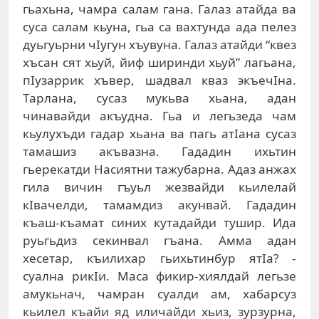
гьахьна, чамра салам гана. Галаз атайда ва
суса салам кьуна, гьа са вахтунда ада пелез
дуьгуьрни чIугун хъувуна. Галаз атайди “квез
хъсан сят хьуй, йиф ширинди хьуй” лагьана,
пIузаррик хъвер, шадвал кваз экъечIна.
Тарлана, сусаз мукьва хьана, адан
чинавайди акъудна. Гьа и легьзеда чам
кьулухъди гадар хьана ва пагь атIана сусаз
тамашиз акъвазна. Гададин ихьтин
гьерекатди Насиятни тажубарна. Адаз анжах
гила вичин гъуьл жезвайди кьилелай
кIвачелди, тамамдиз акунвай. Гададин
къаш-къамат синих кутадайди тушир. Ида
руьгьдиз секинвал гъана. Амма адан
хесетар, къилихар гьихьтинбур ятIа? -
суална рикIи. Маса фикир-хиялдай легьзе
амукьнач, чамран суалди ам, хабарсуз
кьилел къайи яд иличайди хьиз, зурзурна,