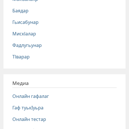
Баядар
Гьисабунар
Мискlалар
Фадлугьунар
Тlварар
Медиа
Онлайн гафалаг
Гаф туькIуьра
Онлайн тестар