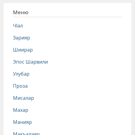
Меню
Чlал
Зарияр
Шиирар
Эпос Шарвили
Улубар
Проза
Мисалар
Махар
Манияр
Макъалаяр