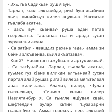
- Эхь, гьа Садикьан руш я зун.
Тарлан, кьил элкъвейди, рикI буш хьайиди
хьиз, виняйгъуз чилел ацукьна. Насиятак
гъалаба акатна.
- Вахъ вуч хьанва?- руша адан патав
гьерекатна. Тарланаз гьа и арада сусан
зурувални акуна.
- Са затIни,- явашдиз рахана гада,- амма зи
бейни элкъвенва, кьил акъатзавач.
- Квяй? - Насиятан тажубвални артух жезвай.
- Са затIунайни. -Тарлан, гъалаба акатна,
куьмек гуз кIанз виликди алгъанвай сусан
партал алай рушаз ригай вилера мягьтелвал
аваз килигзава. Аламат, вилер, чIулав
гьекьекьар, пIинияр хьтин вилер
Назиятанбур я. Са гьилле яцIувал квай,
шефтелдин зулар хьтин пIузарарни
гьаданбур я. Амма гьяркьуь нер, элкъвей