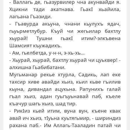
- Валлагь де, гьазурвилер чна акунвайди я.
Хцикни тади акатнава. ГьакI хьайила,
лагьана Гъазиди.
- Гъавурда акьуна, чнани кьулухъ ядач,
гьуьрметлубур. Къуй чи жегьилар бахтлу
хьурай! Тушни гьакI итим?-элкъвена
Шамсият къужадихъ.
- Ам, гьелбетда, у-н-н, э-хь-хь…
- Хьурай, хьурай, бахтлу хьурай чи цуьквер! -
алхишна Гьабибатани.
Мугьманар рекье хтурла, Садикь, лап еке
тахсир хиве авайди хьиз, кьил кьве гъилив
кьуна, дивандал ацукьна. Рапунихъ галай
гъал хьиз, адан гуьгъуьнавай паб, къеле
къачур шагь хьиз, шад тир.
- РикIиз кьей итим, вуна вун, къене квак
авай ич хьиз, тIуьна куьтягьмир, - шириндиз
рахана паб.- Им Аллагь-Тааладин патай чи