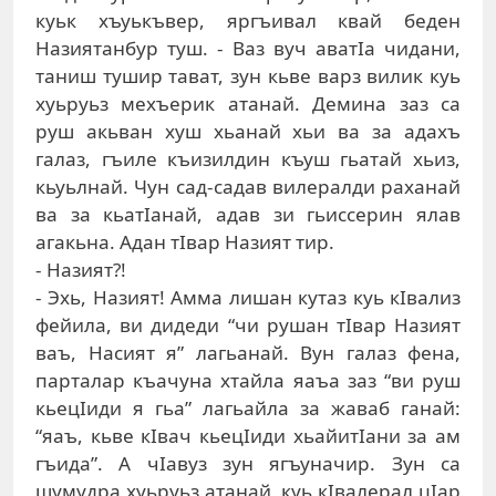
куьк хъуькъвер, яргъивал квай беден
Назиятанбур туш. - Ваз вуч аватIа чидани,
таниш тушир тават, зун кьве варз вилик куь
хуьруьз мехъерик атанай. Демина заз са
руш акьван хуш хьанай хьи ва за адахъ
галаз, гъиле къизилдин къуш гьатай хьиз,
кьуьлнай. Чун сад-садав вилералди раханай
ва за кьатIанай, адав зи гьиссерин ялав
агакьна. Адан тIвар Назият тир.
- Назият?!
- Эхь, Назият! Амма лишан кутаз куь кIвализ
фейила, ви дидеди “чи рушан тIвар Назият
ваъ, Насият я” лагьанай. Вун галаз фена,
парталар къачуна хтайла яаъа заз “ви руш
кьецIиди я гьа” лагьайла за жаваб ганай:
“яаъ, кьве кIвач кьецIиди хьайитIани за ам
гъида”. А чIавуз зун ягъуначир. Зун са
шумудра хуьруьз атанай, куь кIвалерал цIар