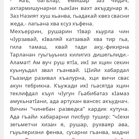
- Яаъ, багълар, емишар заз чидач,
ахтармишунарни гьакIан вахт акъудунар я.
Заз Назият хуш хьанва, гьадакай квез свасни
жеда,- лагьана хва ксуз хъфена.
Мехъеррин, рушарин тIвар кьурла чин
чIурзавай, кIваляй катзавай хва тир гьа,
гила тамаш, квай тади аку,-фикирна
Тарланан гуьгъуьниз килигиз дишегьлиди.-
Аламат! Ам вуч руш ятIа, икI зи хцин секин
куьнуьдал звал гъанвай. ЦIийи хабардал
Гъазиди разивал къалурна, хци вичи свас
акун тебрикна. Къужади икI гьасятда хцин
теклифдал къул чIугун Гьабибатаз кIамаз
амукьнатIани, ада артухан вансес акъуднач.
Вичин “чинебан разведка” кардик кутуна.
Ада гъайи хабарарни писбур тушир: “чIехи
зегьметчи хизан я, рушар, рухваяр ава,
гъуьлеризни фенва, сусарни гъанва, мадни