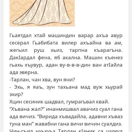
Гьаятдал хтай машиндин варар ахъа авур
сесерал Гьабибата вилер ахъайна ва ам,
жегьил руш хьиз, тарпна къарагъна.
ДакIардал фена, яб акална. Машин къенез
гьахь хъувур, адан ву-в-в-в-дин ван атIайла
ада эверна.
-Тарлан, чан хва, вун яни?
- Эхь, я яаъ, зун тахьана мад вуж хьурай
эхир?
Хцин сесиник шадвал, гумрагьвал квай.
“Хъвана жал?” инанмишвал авачиз суал гана
ада вичиз. “Вирида хъвадайла, адавни хъваз
туна ман” жавабни гана вичи вичин суалдиз.
Чин-гъил чуьхуьз Тарлан кIаник са шумуд