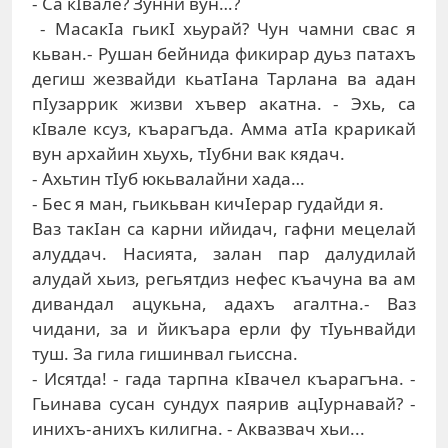
- Са кIвале? Зунни вун…?
- МасакIа гьикI хьурай? Чун чамни свас я
кьван.- Рушан бейнида фикирар дуьз патахъ
дегиш жезвайди кьатIана Тарлана ва адан
пIузаррик жизви хъвер акатна. - Эхь, са
кIвале ксуз, къарагъда. Амма атIа крарикай
вун архайин хьухь, тIубни вак кядач.
- Ахьтин тIуб юкьвалайни хада…
- Бес я ман, гьикьван кичIерар гудайди я.
Ваз такIан са карни ийидач, гафни мецелай
алуддач. Насията, залан пар далудилай
алудай хьиз, регьятдиз нефес къачуна ва ам
дивандал ацукьна, адахъ агалтна.- Ваз
чидани, за и йикъара ерли фу тIуьнвайди
туш. За гила гишинвал гьиссна.
- Исятда! - гада тарпна кIвачел къарагъна. -
Гьинава сусан сундух паярив ацIурнавай? -
инихъ-анихъ килигна. - Аквазвач хьи...