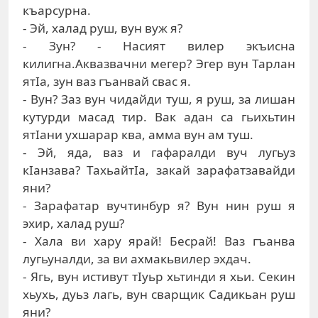
къарсурна.
- Эй, халад руш, вун вуж я?
- Зун? - Насият вилер экъисна
килигна.Аквазвачни мегер? Эгер вун Тарлан
ятIа, зун ваз гъанвай свас я.
- Вун? Заз вун чидайди туш, я руш, за лишан
кутурди масад тир. Вак адан са гьихьтин
ятIани ухшарар ква, амма вун ам туш.
- Эй, яда, ваз и гафаралди вуч лугьуз
кIанзава? ТахьайтIа, закай зарафатзавайди
яни?
- Зарафатар вучтинбур я? Вун нин руш я
эхир, халад руш?
- Хала ви хару ярай! Бесрай! Ваз гъанва
лугьуналди, за ви ахмакьвилер эхдач.
- Ягь, вун истивут тIуьр хьтинди я хьи. Секин
хьухь, дуьз лагь, вун сварщик Садикьан руш
яни?