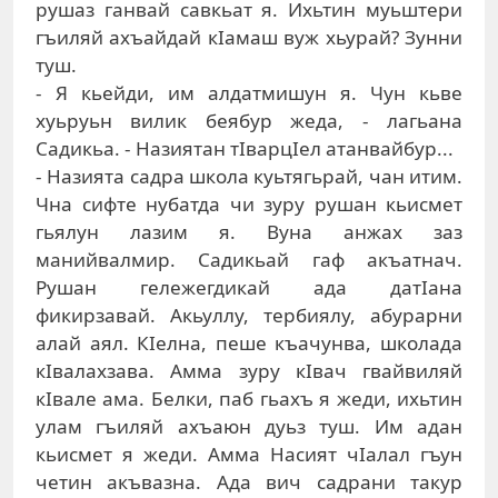
рушаз ганвай савкьат я. Ихьтин муьштери
гъиляй ахъайдай кIамаш вуж хьурай? Зунни
туш.
- Я кьейди, им алдатмишун я. Чун кьве
хуьруьн вилик беябур жеда, - лагьана
Садикьа. - Назиятан тIварцIел атанвайбур...
- Назията садра школа куьтягьрай, чан итим.
Чна сифте нубатда чи зуру рушан кьисмет
гьялун лазим я. Вуна анжах заз
манийвалмир. Садикьай гаф акъатнач.
Рушан гележегдикай ада датIана
фикирзавай. Акьуллу, тербиялу, абурарни
алай аял. КIелна, пеше къачунва, школада
кIвалахзава. Амма зуру кIвач гвайвиляй
кIвале ама. Белки, паб гьахъ я жеди, ихьтин
улам гъиляй ахъаюн дуьз туш. Им адан
кьисмет я жеди. Амма Насият чIалал гъун
четин акъвазна. Ада вич садрани такур