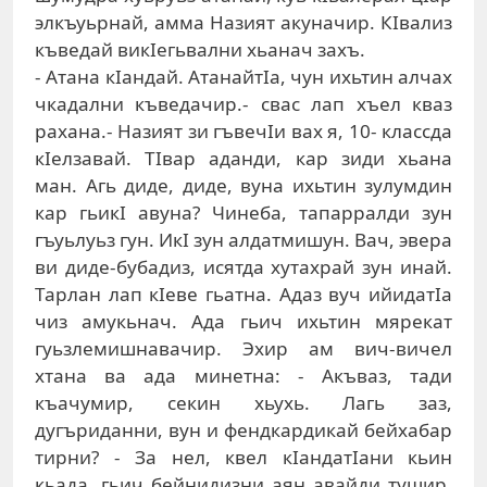
элкъуьрнай, амма Назият акуначир. КIвализ
къведай викIегьвални хьанач захъ.
- Атана кIандай. АтанайтIа, чун ихьтин алчах
чкадални къведачир.- свас лап хъел кваз
рахана.- Назият зи гъвечIи вах я, 10- классда
кIелзавай. ТIвар аданди, кар зиди хьана
ман. Агь диде, диде, вуна ихьтин зулумдин
кар гьикI авуна? Чинеба, тапарралди зун
гъуьлуьз гун. ИкI зун алдатмишун. Вач, эвера
ви диде-бубадиз, исятда хутахрай зун инай.
Тарлан лап кIеве гьатна. Адаз вуч ийидатIа
чиз амукьнач. Ада гьич ихьтин мярекат
гуьзлемишнавачир. Эхир ам вич-вичел
хтана ва ада минетна: - Акъваз, тади
къачумир, секин хьухь. Лагь заз,
дугъриданни, вун и фендкардикай бейхабар
тирни? - За нел, квел кIандатIани кьин
кьада, гьич бейнидизни аян авайди тушир.