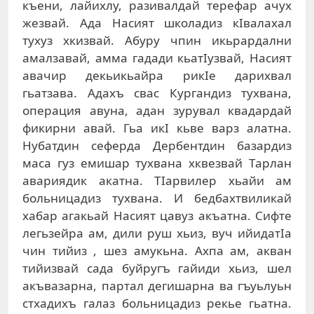
къени, лайихлу, разивалдай терефар ачух
жезвай. Ада Насият школадиз кIвалахал
тухуз хкизвай. Абуру чпин икьрардални
амалзавай, амма гадади кьатIузвай, Насият
авачир декьикьайра рикIе дарихвал
гьатзава. Адахъ свас Кургандиз тухвана,
операция авуна, адан зурувал квадардай
фикирни авай. Гьа икI кьве варз алатна.
Нубатдин сеферда Дербентдин базардиз
маса гуз емишар тухвана хквезвай Тарлан
авариядик акатна. ТIарвилер хьайи ам
больницадиз тухвана. И бедбахтвиликай
хабар агакьай Насият цавуз акъатна. Сифте
легьзейра ам, дили руш хьиз, вуч ийидатIа
чин тийиз , шез амукьна. Ахпа ам, акван
тийизвай сада буйругъ гайиди хьиз, шел
акъвазарна, партал дегишарна ва гъуьлуьн
стхадихъ галаз больницадиз рекье гьатна.