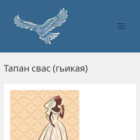
Перейти к основному содержанию
Тапан свас (гьикая)