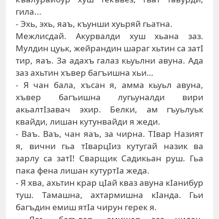
гила...
- Эхь, эхь, яаъ, къунши хуьряй гьатна.
Межлисдай. Акурвалди хуш хьана заз.
Мулдин цуьк, жейрандин шараг хьтин са затI
тир, яаъ. За адахъ галаз кьуьлни авуна. Ада
заз ахьтин хъвер багъишна хьи…
- Я чан бала, хъсан я, амма кьуьл авуна,
хъвер багъишна лугьуналди вири
акьалтIзавач эхир. Белки, ам гъуьлуьк
квайди, лишан кутунвайди я жеди.
- Ваъ. Ваъ, чан яаъ, за чирна. ТIвар Назият
я, вични гьа тIварцIиз кутугай назик ва
зарлу са затI! Сварщик Садикьан руш. Гьа
пака фена лишан кутуртIа жеда.
- Я хва, ахьтин крар цIай кваз авуна кIанибур
туш. Тамашна, ахтармишна кIанда. Гьи
багъдин емиш ятIа чирун герек я.