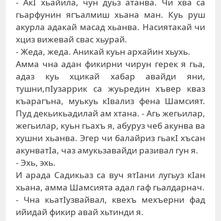
- АкI хьайила, чун дуьз атанва. Чи хва са
гьарфунин ягъалмиш хьана ман. Куь руш
акурла адакай масад хьанва. Насиятакай чи
хциз вижевай свас хьурай.
- Жеда, жеда. Аникай куьн архайин хьухь.
Амма чна адан фикирни чирун герек я гьа,
адаз куь хцикай хабар авайди яни,
тушни,пIузаррик са жуьредин хъвер кваз
къарагъна, муькуь кIвализ фена Шамсият.
Пуд декьикьадилай ам хтана. - Агь жегьилар,
жегьилар, куьн гьахъ я, абуруз чеб акунва ва
хушни хьанва. Эгер чи балайриз гьакI хъсан
акунватIа, чаз амукьзавайди разивал гун я.
- Эхь, эхь.
И арада Садикьаз са вуч ятIани лугьуз кIан
хьана, амма Шамсията адал гаф гьалдарнач.
- Чна кьатIузвайвал, квехъ мехъерни фад
ийидай фикир авай хьтинди я.