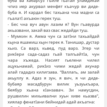
буба ва хабарсуз гъиле гьатай уламдикай
чпиз иер акурвал менфят къачур ви диде-
буба я. И кардал бес тахьана чна мадни са
гъалатI ахъаюн герек туш.
- Бес чна вуч авун лазим я? Вун гъавурда
акьазвани, закай ваз свас жедайди туш.
- Мумкин я. Амма чун са затIни тахьайдай
кьуна яшамиш хьун герек я. Танишар, дустар
хьиз. Са варз, кьвед, пуд варз. Эгер чи
рикIери сада-садаз гьай талгьайтIа, чун
чара хъжеда. Насият гьелени чилел
ацукьнамай, рикIиз чими жедай акунар
алай гададиз килигзава. “Валлагь, ам залай
акьуллу я. Адаз я зун, я вич, я чи диде-
бубаяр масадбурун вилик уьзуькъара,
беябур хьана кIанзавач. Зи намусдин,
рушвилин михьивални хуьн хиве кьазва”,
хиялар фенатIани бейнидай адай акъатна: