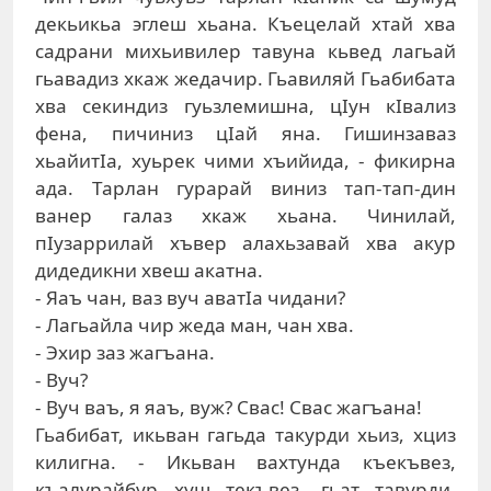
декьикьа эглеш хьана. Къецелай хтай хва
садрани михьивилер тавуна кьвед лагьай
гьавадиз хкаж жедачир. Гьавиляй Гьабибата
хва секиндиз гуьзлемишна, цIун кIвализ
фена, пичиниз цIай яна. Гишинзаваз
хьайитIа, хуьрек чими хъийида, - фикирна
ада. Тарлан гурарай виниз тап-тап-дин
ванер галаз хкаж хьана. Чинилай,
пIузаррилай хъвер алахьзавай хва акур
дидедикни хвеш акатна.
- Яаъ чан, ваз вуч аватIа чидани?
- Лагьайла чир жеда ман, чан хва.
- Эхир заз жагъана.
- Вуч?
- Вуч ваъ, я яаъ, вуж? Свас! Свас жагъана!
Гьабибат, икьван гагьда такурди хьиз, хциз
килигна. - Икьван вахтунда къекъвез,
къалурайбур хуш текъвез, гьат тавурди,