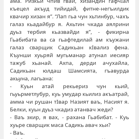
ама. Ризкьи чпив гвай, хизандин гафчIал
къецел акъуд тийидай, фитне-негъилдик
квачир хизан я”. “Лап гьа чун хьтинбур, чахъ
галаз кьадайбур я. Ахьтин чкада аялрини
дуьз тербия кьазвайди я”, - фикирна
Гьабибата ва са гьафтедилай ам къужани
галаз сварщик Садикьан кIвализ фена.
Къунши хуьряй мугьманар атунал иесияр
тажуб хьанай. Ахпа, дерди ачухайла,
Садикьан юлдаш Шамсията, гъавурда
акьуна, лагьана:
- Куьн атай рекьериз чун кьий,
гьуьрметлубур, куь умудар кьилиз акъатрай,
амма чи рушан тIвар Назият ваъ, Насият я.
Белки, куьн дуьз чкадиз атанвач жеди?
- Ваъ эхир, я вах, - рахана Гьабибат. - Куь
хуьре сварщик маса Садикь авач хьи?
- Ваъ.