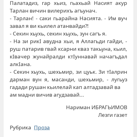
Палатадиз, гар хьиз, гьахьай Насият акур
Тарлан вичин вилерихъ агъунач.
- Тарлан! - саки гьарайна Насията. - Им вуч
завал я ви кьилел атанвайди?!
- Секин хьухь, секин хьухь, зун сагъ я.
- На зи рикI авудна хьи, я Аллагьди гайди, -
руш патарив гвай ксарни кваз такьуна, кьил,
кIвачер жунайралди ктIуннавай начагъдал
алкIана.
- Секин хьухь, шехьмир, зи цуьк. Зи тIалрин
дарман вун я, масанди, шехьмир, - лугьуз
гадади рушан кьилелай кап алтадзавай ва
ам мадни вичив агудзавай...
Нариман ИБРАГЬИМОВ
Лезги газет
Рубрика
Проза