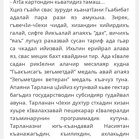
- АтIа картондин кьватидиз тамаш...
Хциз гъайи свас зуруди хьанатIани Гьабибат
адалай пара рази яз амукьна. Зирек,
гъвечIи-чIехи чидай, хизандин хийирдихъ
галай, сифте йикъалай апаяхъ “дах”, вичихъ
“яаъ” лугьуз рахазвай сусан тариф ада гьар
са чкадал ийизвай. Ихьтин ерийрал алава
яз, свас мецик бахт квайдини тир. Ада кIвале
садан рикIелни алачир месэлаяр кудна
“Гьакъисагъ зегьметдай” медаль авай апаяз
“Зегьметдин ветеран” медаль къачуз туна.
Апаяни Тарлана цIийиз кутунвай кьве гектар
багъдиз государстводин субсидияр гудайвал
авуна. Тарланан чIехи духтур стхадин хизан
хуьре кIвалахзавай пешекарар кIвалералди
таъминарунин программадик кутуна.
Тарланазни югъ-къандавай Насиятан
къанажагъдин, къилихдин, ахлакьдин