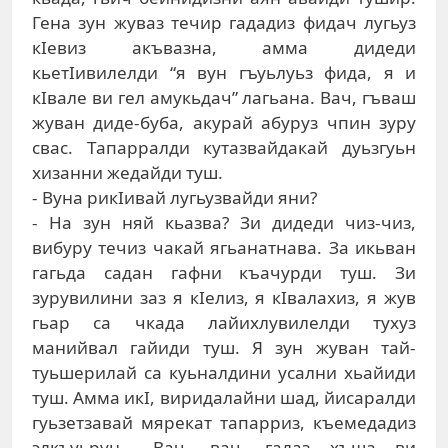
Гена зун жуваз течир гададиз фидач лугьуз
кIевиз акъвазна, амма дидеди
кьетIивилелди “я вун гъуьлуьз фида, я и
кIвале ви гел амукьдач” лагьана. Вач, гъваш
жуван диде-буба, акурай абуруз чпин зуру
свас. Тапарралди кутазвайдакай дуьзгуьн
хизанни жедайди туш.
- Вуна рикIивай лугьузвайди яни?
- На зун няй кьазва? Зи дидеди чиз-чиз,
вибуру течиз чакай ягьанатнава. За икьван
гагьда садан гафни къачурди туш. Зи
зурувилини заз я кIелиз, я кIвалахиз, я жув
гьар са чкада лайихлувилелди тухуз
манийвал гайиди туш. Я зун жуван тай-
туьшерилай са куьналдини усални хьайиди
туш. Амма икI, виридалайни шад, йисаралди
гуьзетзавай мярекат тапарриз, къемедадиз
элкъуьрун… Вач, вач, галаз хъша ви