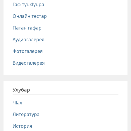
Гаф туькIуьра
Онлайн тестар
Патан гафар
Аудиогалерея
Фотогалерея
Видеогалерея
Улубар
Чlал
Литература
История