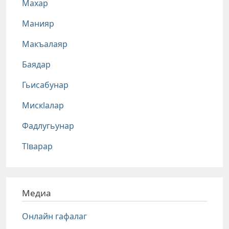
Махар
Манияр
Макъалаяр
Баядар
Гьисабунар
Мискlалар
Фадлугьунар
Тlварар
Медиа
Онлайн гафалаг