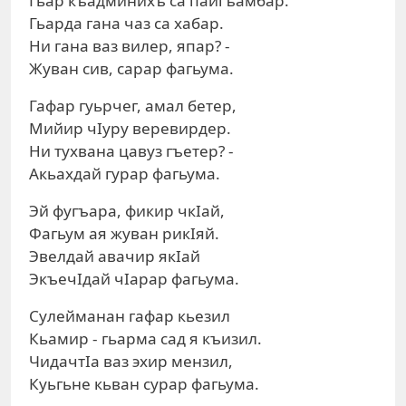
Гьар къадминихъ са пайгъамбар.
Гьарда гана чаз са хабар.
Ни гана ваз вилер, япар? -
Жуван сив, сарар фагьума.
Гафар гуьрчег, амал бетер,
Мийир чIуру веревирдер.
Ни тухвана цавуз гъетер? -
Акьахдай гурар фагьума.
Эй фугъара, фикир чкIай,
Фагьум ая жуван рикIяй.
Эвелдай авачир якIай
ЭкъечIдай чIарар фагьума.
Сулейманан гафар кьезил
Кьамир - гьарма сад я къизил.
ЧидачтIа ваз эхир мензил,
Куьгьне кьван сурар фагьума.