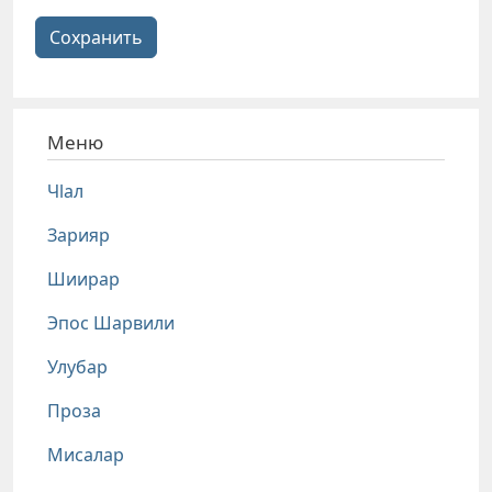
Сохранить
Меню
Чlал
Зарияр
Шиирар
Эпос Шарвили
Улубар
Проза
Мисалар