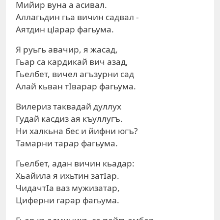
Мийир вуна а асивал.
Аллагьдин гьа вичин садвал -
Аятдин цlapap фагьума.
Я руьгь авачир, я жасад,
Гьар са кардикай вич азад,
Гьелбет, вичел агъзурни сад
Алай кьван тIварар фагьума.
Вилериз таквадай дуллух
Гудай касдиз ая къуллугъ.
Ни халкьна бес и йифни югъ?
Тамарни тарар фагьума.
Гьелбет, адан вичин кьадар:
Хьайила я ихьтин затIар.
ЧидачтIа ваз мужизатар,
Циферни гарар фагьума.