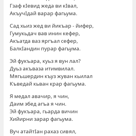
Гзаф кIевид жеда ви кIвал,
АкъучIдай варар фагьума.
Сад хьиз жед ви йикъар - йифер,
Гумукьдач вав инин кефер,
Акъатда ваз яргъал сефер,
БалкIандин пурар фагьума.
Эй фукъара, куьз я вун лал?
Дуьз акъваза итимвилал.
Мягьшердин къуз жуван кьилал
Къведай кьван крар фагьума.
Я медал авачир, я чин,
Даим эбед агъа я чин.
Эй фукъара, гьарда вичин
Хийирни зарар фагьума.
Вуч атайтIан рахаз сивял,