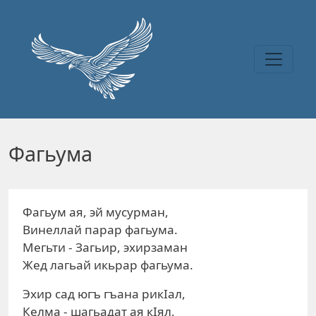
Перейти к основному содержанию
Фагьума
Фагьум ая, эй мусурман,
Винеллай парар фагьума.
Мегьти - Загьир, эхирзаман
Жед лагьай икьрар фагьума.
Эхир сад югъ гъана рикIал,
Келма - шагьадат ая кIял,