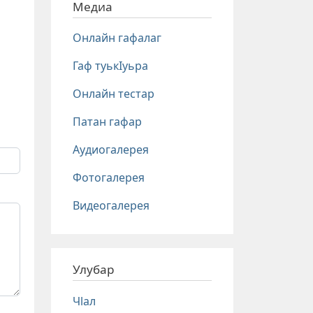
Медиа
Онлайн гафалаг
Гаф туькIуьра
Онлайн тестар
Патан гафар
Аудиогалерея
Фотогалерея
Видеогалерея
Улубар
Чlал