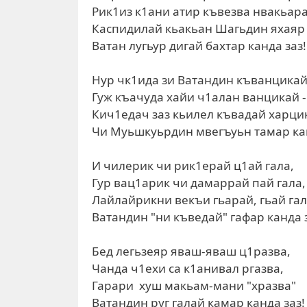
Рик1из к1ани атир къвезва нвакьара
Каспидилай кьакьан Шагьдин яхаяр 
Ватан лугьур дигай бахтар канда заз!
Нур чк1ида зи Ватандин къванцикай
Гуж къачуда хайи ч1алан ванцикай -
Кич1едач заз кьилел къвадай харци
Чи Муьшкуьрдин мвегъуьн тамар кан
И чилерик чи рик1ерай ц1ай гала,
Гур вац1арик чи дамаррай пай гала,
Лайлайрикни векъи гьарай, гьай га
Ватандин "ни къведай" гафар канда 
Бед легьзеяр яваш-яваш ц1разва,
Чанда ч1ехи са к1анивал ргазва,
Гарари хуш макьам-мани "хразва"
Ватандин руг галай камар канда заз!