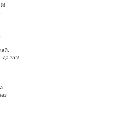
й!
-
,
кай,
да заз!
ла
заз