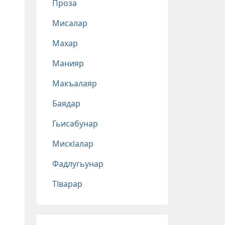
Проза
Мисалар
Махар
Манияр
Макъалаяр
Баядар
Гьисабунар
Мискlалар
Фадлугьунар
Тlварар