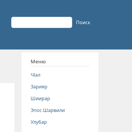
Поиск
Поиск
Меню
Чlал
Зарияр
Шиирар
Эпос Шарвили
Улубар