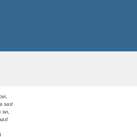
зи,
 заз!
 зи,
заз!
й