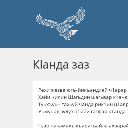
Перейти к основному содержанию
Кlанда заз
Рехи жезва югъ-йикъандлай ч1арар 
Хайи чилин Шагьдин шагьвар к1анда
Туьхъуьн тахьуй чанда рик1ин ц1аяр
Уьмуьрд зулуз ц1ийи гатфар к1анда 
Гьар пакамахъ къарагъайла ахвара