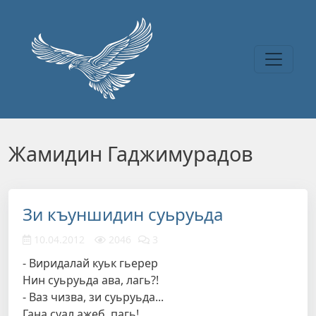
Перейти к основному содержанию
Жамидин Гаджимурадов
Зи къуншидин суьруьда
10.04.2012
2046
3
- Виридалай куьк гьерер
Нин суьруьда ава, лагь?!
- Ваз чизва, зи суьруьда...
Гана суал ажеб, пагь!