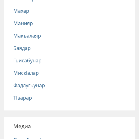
Махар
Манияр
Макъалаяр
Баядар
Гьисабунар
Мискlалар
Фадлугьунар
Тlварар
Медиа