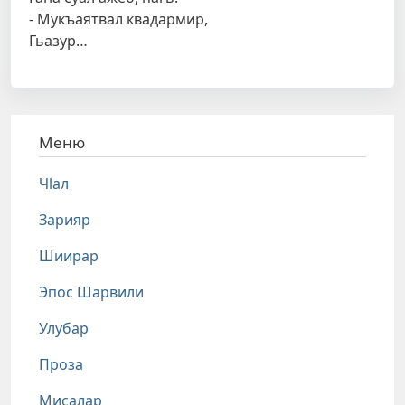
- Мукъаятвал квадармир,
Гьазур…
Меню
Чlал
Зарияр
Шиирар
Эпос Шарвили
Улубар
Проза
Мисалар