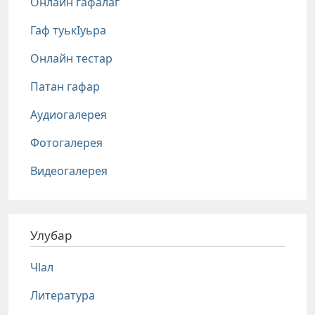
Онлайн гафалаг
Гаф туькIуьра
Онлайн тестар
Патан гафар
Аудиогалерея
Фотогалерея
Видеогалерея
Улубар
Чlал
Литература