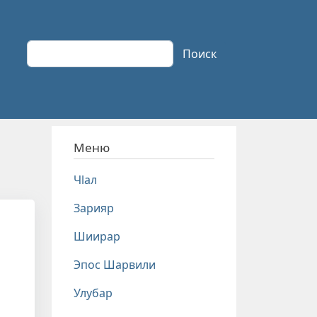
Поиск
Поиск
Меню
Чlал
Зарияр
Шиирар
Эпос Шарвили
Улубар