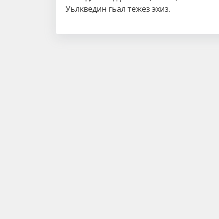
Уьлкведин гьал тежез эхиз.