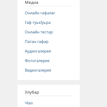
Медиа
Онлайн гафалаг
Гаф туькIуьра
Онлайн тестар
Патан гафар
Аудиогалерея
Фотогалерея
Видеогалерея
Улубар
Чlал