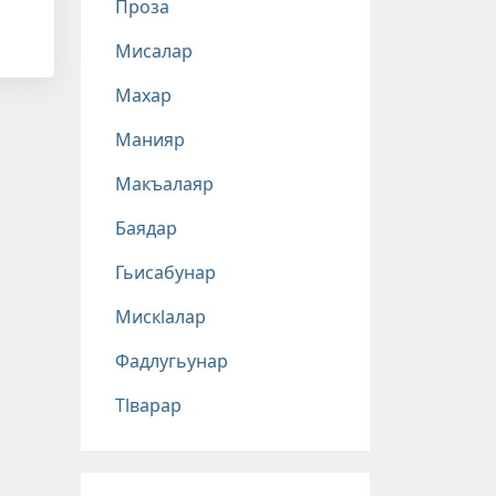
Проза
Мисалар
Махар
Манияр
Макъалаяр
Баядар
Гьисабунар
Мискlалар
Фадлугьунар
Тlварар