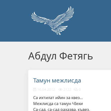
Перейти к основному содержанию
Абдул Фетягь
Тамун межлисда
10.04.2012
2122
0
Са ихтилат ийин за квез…
Межлисда са тамун ЧIехи
Са-сад, са-сад рахазва, къвез,