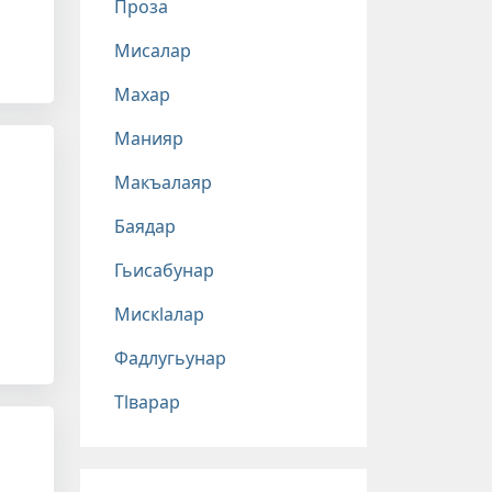
Проза
Мисалар
Махар
Манияр
Макъалаяр
Баядар
Гьисабунар
Мискlалар
Фадлугьунар
Тlварар