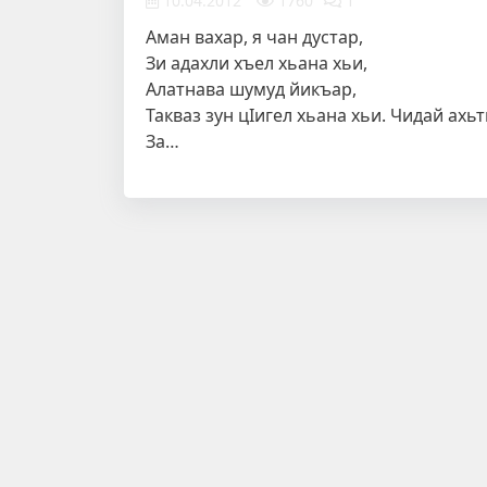
10.04.2012
1760
1
Аман вахар, я чан дустар,
Зи адахли хъел хьана хьи,
Алатнава шумуд йикъар,
Такваз зун цIигел хьана хьи. Чидай ахь
За…