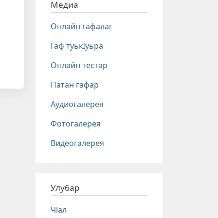
Медиа
Онлайн гафалаг
Гаф туькIуьра
Онлайн тестар
Патан гафар
Аудиогалерея
Фотогалерея
Видеогалерея
Улубар
Чlал