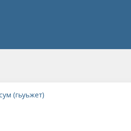
сум (гьуьжет)