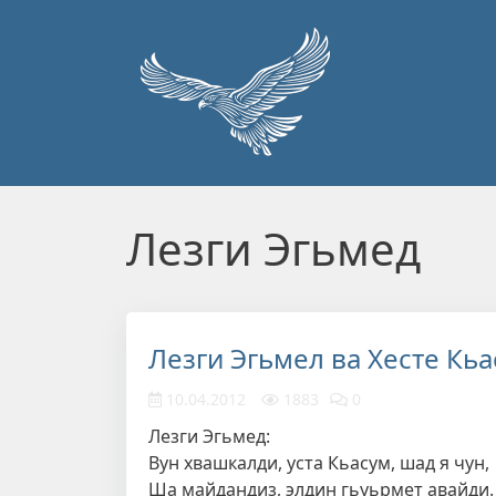
Перейти к основному содержанию
Лезги Эгьмед
Лезги Эгьмел ва Хесте Кьа
10.04.2012
1883
0
Лезги Эгьмед:
Вун хвашкалди, уста Кьасум, шад я чун,
Ша майдандиз, элдин гьуьрмет авайди.