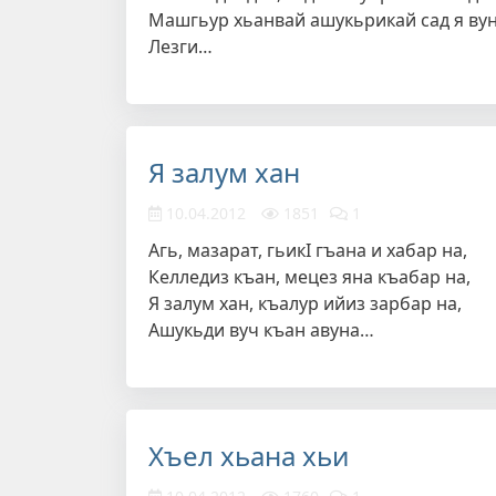
Машгьур хьанвай ашукьрикай сад я вун
Лезги…
Я залум хан
10.04.2012
1851
1
Агь, мазарат, гьикI гъана и хабар на,
Келледиз къан, мецез яна къабар на,
Я залум хан, къалур ийиз зарбар на,
Ашукьди вуч къан авуна…
Хъел хьана хьи