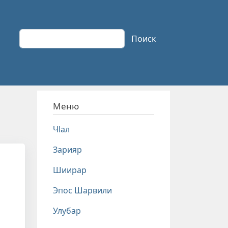
Поиск
Поиск
Меню
Чlал
Зарияр
Шиирар
Эпос Шарвили
Улубар