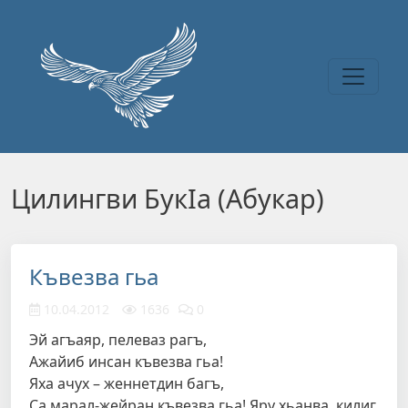
Перейти к основному содержанию
Цилингви БукIа (Абукар)
Къвезва гьа
10.04.2012
1636
0
Эй агъаяр, пелеваз рагъ,
Ажайиб инсан къвезва гьа!
Яха ачух – женнетдин багъ,
Са марал-жейран къвезва гьа! Яру хьанва, килиг,