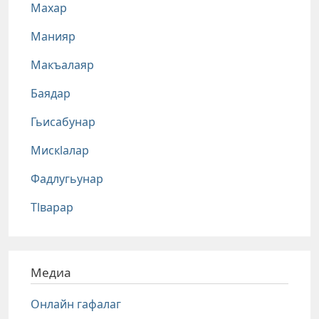
Махар
Манияр
Макъалаяр
Баядар
Гьисабунар
Мискlалар
Фадлугьунар
Тlварар
Медиа
Онлайн гафалаг