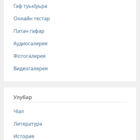
Гаф туькIуьра
Онлайн тестар
Патан гафар
Аудиогалерея
Фотогалерея
Видеогалерея
Улубар
Чlал
Литература
История