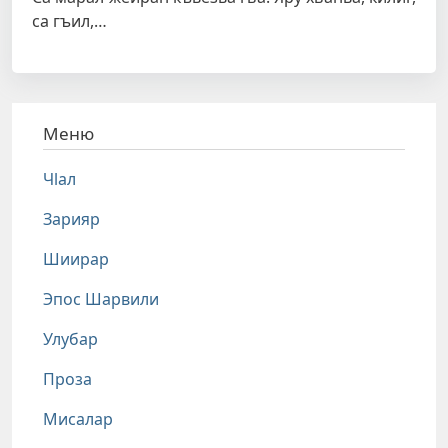
са гъил,…
Меню
Чlал
Зарияр
Шиирар
Эпос Шарвили
Улубар
Проза
Мисалар