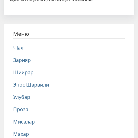
Меню
Чlал
Зарияр
Шиирар
Эпос Шарвили
Улубар
Проза
Мисалар
Махар