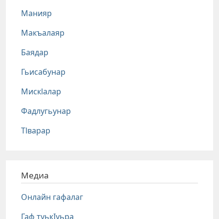
Манияр
Макъалаяр
Баядар
Гьисабунар
Мискlалар
Фадлугьунар
Тlварар
Медиа
Онлайн гафалаг
Гаф туькIуьра