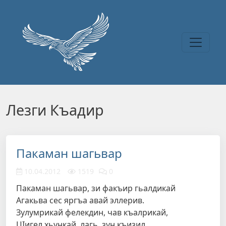
Перейти к основному содержанию
Лезги Къадир
Пакаман шагьвар
10.04.2012
1519
0
Пакаман шагьвар, зи факъир гьалдикай
Агакьва сес яргъа авай эллерив.
Зулумрикай фелекдин, чав къалрикай,
ЦIигел хьункай, лагь, зун къизил…