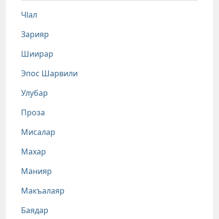
Чlал
Зарияр
Шиирар
Эпос Шарвили
Улубар
Проза
Мисалар
Махар
Манияр
Макъалаяр
Баядар