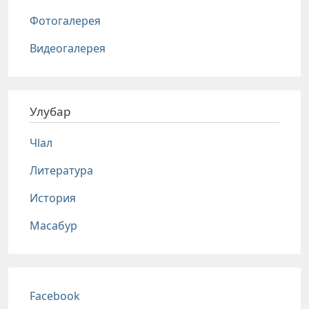
Фотогалерея
Видеогалерея
Улубар
Чlал
Литература
История
Масабур
Соц сети
Facebook