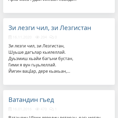
Зи лезги чил, зи Лезгистан
16.11.2020
204
0
Зи лезги чил, зи Лезгистан,
Шуьше дагълар кьилеллай.
Дуьзмиш хьайи багъни бустан,
Гими я вун гьуьлеллай.
Йигин вацIар, дере кьакьан,…
Ватандин гъед
16.01.2016
470
1
Ватандин ЧIехи дяведин ветеран, рагьметлу