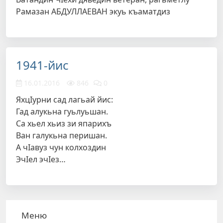
Рамазан АБДУЛЛАЕВАН экуь къаматдиз
1941-йис
16.01.2016
846
0
ЯхцIурни сад лагьай йис:
Гад алукьна гуьлуьшан.
Са хьел хьиз зи япарихъ
Ван галукьна перишан.
А чIавуз чун колхоздин
ЭчIел эчIез…
Меню