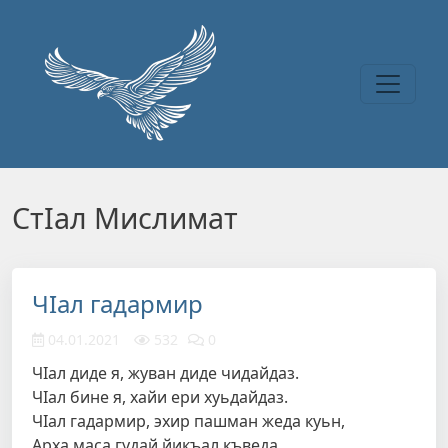
Перейти к основному содержанию
СтIал Мислимат
ЧIал гадармир
04.01.2021
532
0
ЧIал диде я, жуван диде чидайдаз.
ЧIал бине я, хайи ери хуьдайдаз.
ЧIал гадармир, эхир пашман жеда куьн,
Арха маса гудай йикъал къведа…