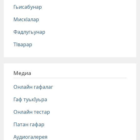
Гьисабунар
Мискlалар
Фадлугьунар
Тlварар
Медиа
Онлайн гафалаг
Гаф туькIуьра
Онлайн тестар
Патан гафар
Аудиогалерея