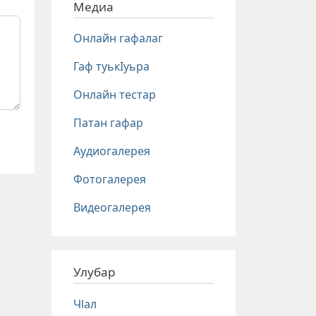
Медиа
Онлайн гафалаг
Гаф туькIуьра
Онлайн тестар
Патан гафар
Аудиогалерея
Фотогалерея
Видеогалерея
Улубар
Чlал