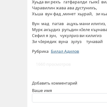
Хуьда ви рехъ гатфаралди гьикI ви
Чаравилин жава ава дустунихъ,
Хъша вун фад ,минет хьурай, зи кь
Вун мад патав ацукь мани илигиз,
Мурк акъудиз ругьдин кIеле къунав
Сефил я зун, чукулриз ви килигиз
Зи чIередик вуна зулуз тунавай
Рубрика
Билал Адилов
1660 просмотров
Добавить комментарий
Ваше имя