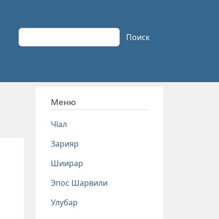
Поиск
Поиск
Меню
Чlал
Зарияр
Шиирар
Эпос Шарвили
Улубар