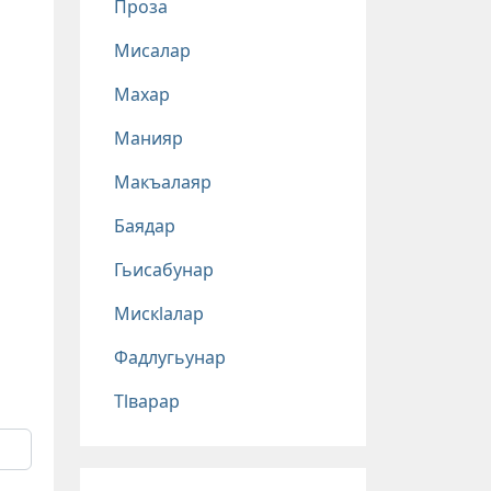
Проза
Мисалар
Махар
Манияр
Макъалаяр
Баядар
Гьисабунар
Мискlалар
Фадлугьунар
Тlварар