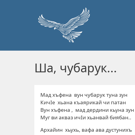
Перейти к основному содержанию
Ша, чубарук...
Мад хъфена вун чубарук туна зун
КичIе хьана къаярикай чи патан
Вун хъфена , мад дердини кьуна зун
Муг ви акваз ичIи хьанвай биябан..
Архайин хьухь, вафа ава дустунихъ