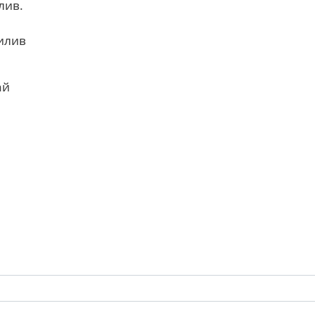
лив.
илив
ай