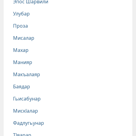
Эпос Шарвили
Улубар
Проза
Мисалар
Махар
Манияр
Макъалаяр
Баядар
Гьисабунар
Мискlалар
Фадлугьунар
Тlварар