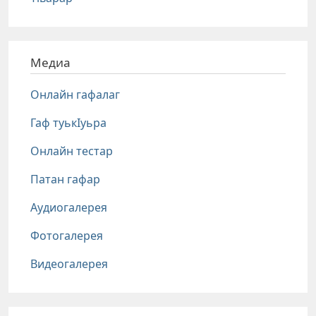
Медиа
Онлайн гафалаг
Гаф туькIуьра
Онлайн тестар
Патан гафар
Аудиогалерея
Фотогалерея
Видеогалерея