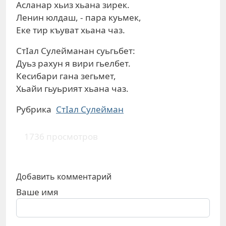
Асланар хьиз хьана зирек.
Ленин юлдаш, - пара куьмек,
Еке тир къуват хьана чаз.
СтIал Сулейманан суьгьбет:
Дуьз рахун я вири гьелбет.
Кесибари гана зегьмет,
Хьайи гьуьрият хьана чаз.
Рубрика
СтIал Сулейман
1736 просмотров
Добавить комментарий
Ваше имя