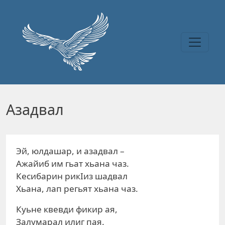
Перейти к основному содержанию
Азадвал
Эй, юлдашар, и азадвал –
Ажайиб им гьат хьана чаз.
Кесибарин рикIиз шадвал
Хьана, лап регьят хьана чаз.
Куьне квевди фикир ая,
Залумарал илиг пая.