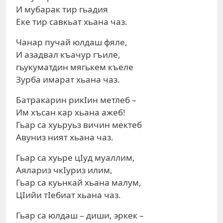
И мубарак тир гьадия
Еке тир савкьат хьана чаз.
Чанар пучай юлдаш фяле,
И азадвал къачур гъиле,
гьукуматдин мягькем къеле
Зурба имарат хьана чаз.
Батракарин рикIин метлеб –
Им хъсан кар хьана ажеб!
Гьар са хуьруьз вичин мектеб
Авуниз ният хьана чаз.
Гьар са хуьре цIуд муаллим,
Аялариз чкIуриз илим,
Гьар са куьнкай хьана малум,
ЦIийи тIебиат хьана чаз.
Гьар са юлдаш – диши, эркек –