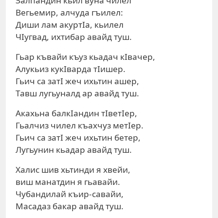
Залпандин кьил вуна чилел
Вегьемир, алчуда гъилел:
Диши лам акуртIа, кьилел
ЧIугвад, ихтибар авайд туш.
Гьар къвайи къуз кьадач кIвачер,
Алукьиз кукIварда тIишер.
Гьич са затI жеч ихьтин ашер,
Тавш лугьуналд ар авайд туш.
Акахьна балкIандин тIветIер,
Гьалчиз чилел къахчуз метIер.
Гьич са затI жеч ихьтин бетер,
Лугьунин кьадар авайд туш.
Халис шив хьтинди я хвейи,
виш манатдин я гьавайи.
Чубандилай къир-савайи,
Масадаз бакар авайд туш.