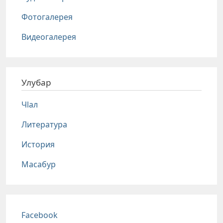
Фотогалерея
Видеогалерея
Улубар
Чlал
Литература
История
Масабур
Соц сети
Facebook