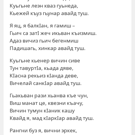
Куьгьне леэн кваз гуьнеда,
Кьежей къуз гьунар авайд туш.
Я яц, я балкIан, я гамиш –
Гьич са затI жеч икьван къизмиш.
Адаз вичиз гьич бегенмиш
Падишагь, хинкар авайд туш.
Куьгьне кьенер вичин сиве
Тун тавуртIа, кьада дяве,
КIасна рекьиз кIанда деве,
Вичелай санкIар авайд туш.
Гьакьван рази хьанва къе чун,
Виш манат це, квезни къачу,
Вичин тумун кIаник кашу
Квайд я, мад кIаркIар авайд туш.
Рангни буз я, вични эркек,