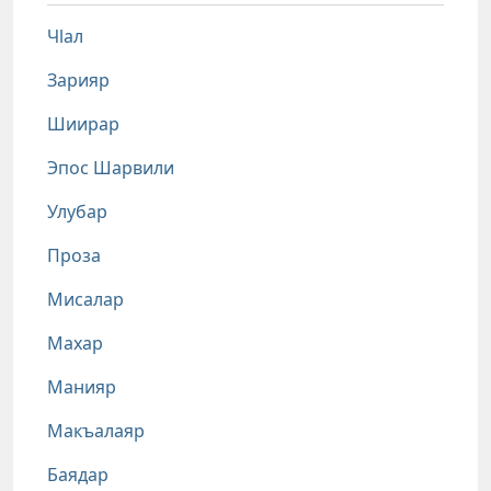
Чlал
Зарияр
Шиирар
Эпос Шарвили
Улубар
Проза
Мисалар
Махар
Манияр
Макъалаяр
Баядар