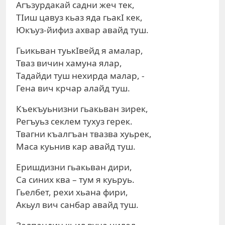
Агъзурдакай садни жеч тек,
ТIиш цавуз кьаз яда гьакI кек,
Юкъуз-йифиз ахвар авайд туш.
Гьикьван туькIвейд я амалар,
Тваз вичин хамуна ялар,
Тадайди туш нехирда малар, -
Гена вич крчар алайд туш.
Къекъуьнизни гьакьван зирек,
Регъуьз секлем тухуз герек.
Твагни къалгъан твазва хуьрек,
Маса куьнив кар авайд туш.
Еришдизни гьакьван дири,
Са синих ква – тум я куьруь.
Гьелбет, рехи хьана фири,
Акьул вич санбар авайд туш.