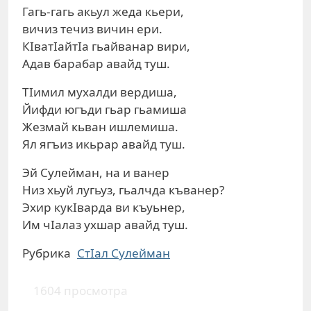
Гагь-гагь акьул жеда кьери,
вичиз течиз вичин ери.
КIватIайтIа гьайванар вири,
Адав барабар авайд туш.
ТIимил мухалди вердиша,
Йифди югъди гьар гьамиша
Жезмай кьван ишлемиша.
Ял ягъиз икьрар авайд туш.
Эй Сулейман, на и ванер
Низ хьуй лугьуз, гьалчда къванер?
Эхир кукIварда ви къуьнер,
Им чIалаз ухшар авайд туш.
Рубрика
СтIал Сулейман
1604 просмотра