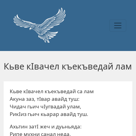
Перейти к основному содержанию
Кьве кIвачел къекъведай лам
Кьве кIвачел къекъведай са лам
Акуна заз, тIвар авайд туш:
Чидач гьич чIугвадай улам,
РикIиз гьич кьарар авайд туш.
Ахьтин затI жеч и дуьньяда:
Рипе мухни санал неда,