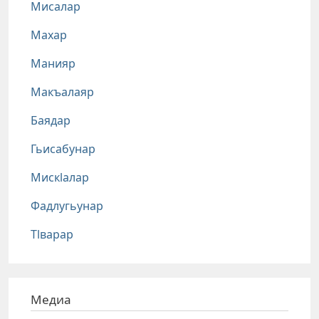
Мисалар
Махар
Манияр
Макъалаяр
Баядар
Гьисабунар
Мискlалар
Фадлугьунар
Тlварар
Медиа