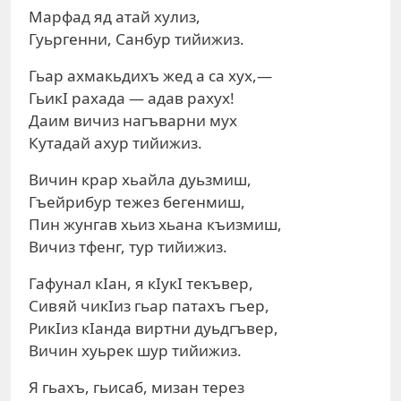
Марфад яд атай хулиз,
Гуьргенни, Санбур тийижиз.
Гьар ахмакьдихъ жед а са хух,—
ГьикI рахада — адав рахух!
Даим вичиз нагъварни мух
Кутадай ахур тийижиз.
Вичин крар хьайла дуьзмиш,
Гъейрибур тежез бегенмиш,
Пин жунгав хьиз хьана къизмиш,
Вичиз тфенг, тур тийижиз.
Гафунал кIан, я кIукI текъвер,
Сивяй чикIиз гьар патахъ гъер,
РикIиз кIанда виртни дуьдгъвер,
Вичин хуьрек шур тийижиз.
Я гьахъ, гьисаб, мизан терез