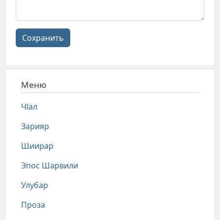
Сохранить
Меню
Чlал
Зарияр
Шиирар
Эпос Шарвили
Улубар
Проза