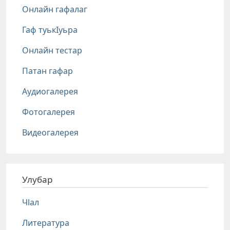
Онлайн гафалаг
Гаф туькIуьра
Онлайн тестар
Патан гафар
Аудиогалерея
Фотогалерея
Видеогалерея
Улубар
Чlал
Литература