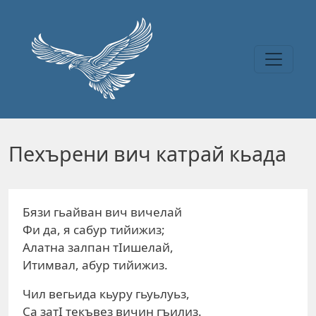
Перейти к основному содержанию
Пехърени вич катрай кьада
Бязи гьайван вич вичелай
Фи да, я сабур тийижиз;
Алатна залпан тIишелай,
Итимвал, абур тийижиз.
Чил вегьида кьуру гьуьлуьз,
Са затI текъвез вичин гъилиз.